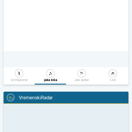
Grmljavine
jaka kiša
Jak vjetar
Led
VremenskiRadar