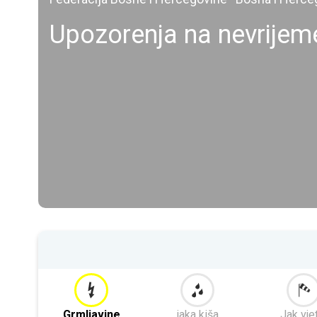
Upozorenja na nevrijem
Grmljavine
jaka kiša
Jak vje