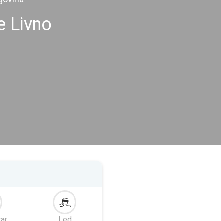
e Livno
tar
Led