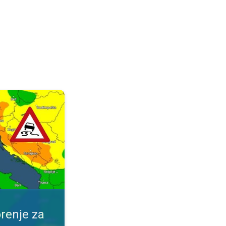
ijeme. Obavijest za vaše mjesto. . .
renje za