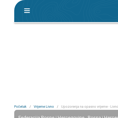
Početak
/
Vrijeme Livno
/
Upozorenja na opasno vrijeme - Livn
Federacija Bosne i Hercegovine · Bosna i Herce