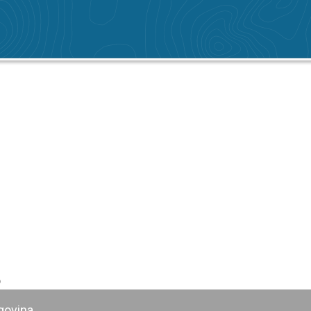
o
govina