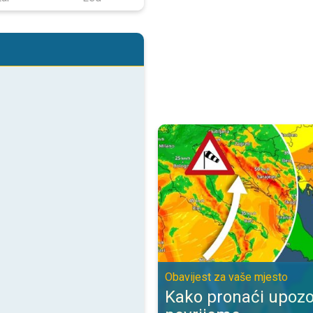
Kako pronaći upozorenje za nevr
Obavijest za vaše mjesto
Kako pronaći upozo