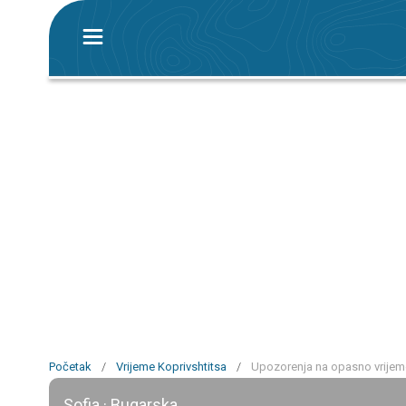
Početak
/
Vrijeme Koprivshtitsa
/
Upozorenja na opasno vrijeme
Sofia · Bugarska