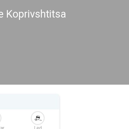
 Koprivshtitsa
tar
Led