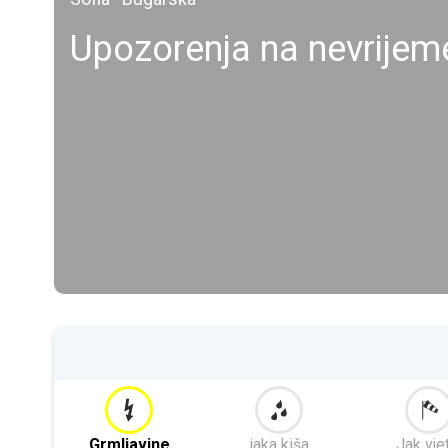
Upozorenja na nevrijeme
Grmljavine
jaka kiša
Jak vje