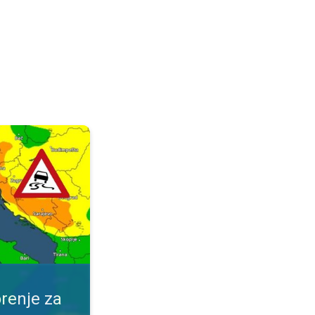
ijeme. Obavijest za vaše mjesto. . .
renje za