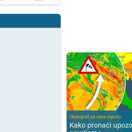
Kako pronaći upozorenje za nevr
Obavijest za vaše mjesto
Kako pronaći upozo