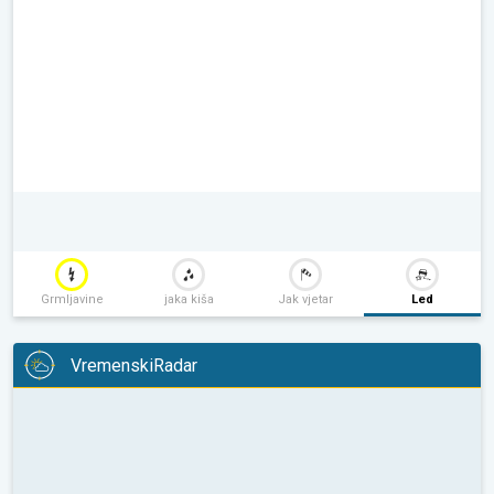
Grmljavine
jaka kiša
Jak vjetar
Led
VremenskiRadar