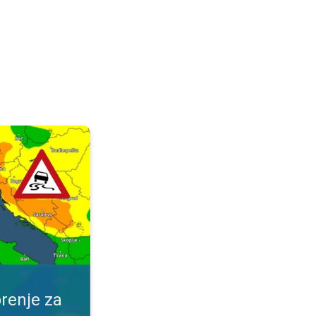
ijeme. Obavijest za vaše mjesto. . .
renje za