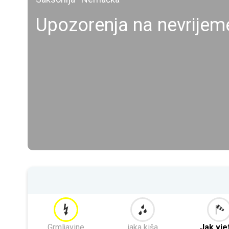
Upozorenja na nevrijem
Grmljavine
jaka kiša
Jak vje