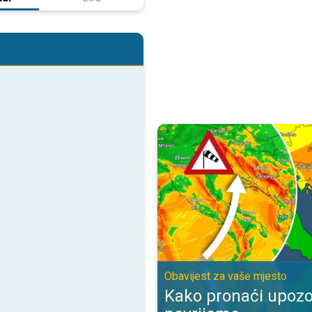
Kako pronaći upozorenje za nevr
Obavijest za vaše mjesto
Kako pronaći upozo