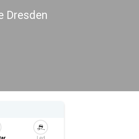
e Dresden
tar
Led