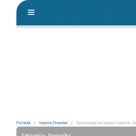
Početak
/
Vrijeme Dresden
/
Upozorenja na opasno vrijeme - 
Saksonija · Nemačka