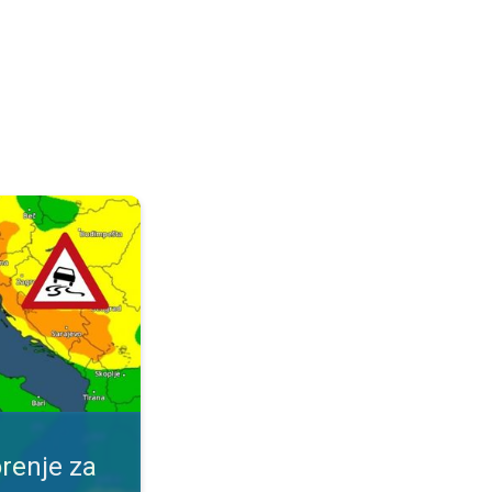
ijeme. Obavijest za vaše mjesto. . .
renje za