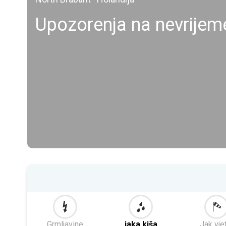
Upozorenja na nevrije
Grmljavine
jaka kiša
Jak vje