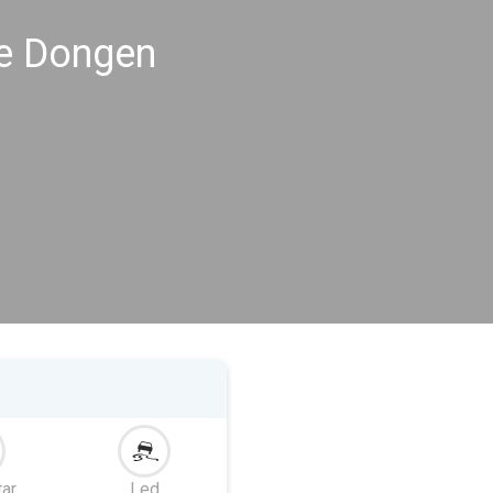
me Dongen
tar
Led