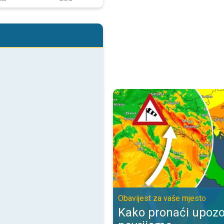
Kako pronaći upozorenje za nevr
Obavijest za vaše mjesto
Kako pronaći upozo