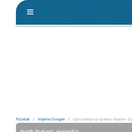
Početak
/
Vrijeme Dongen
/
Upozorenja na opasno vrijeme - 
North Brabant · Holandija