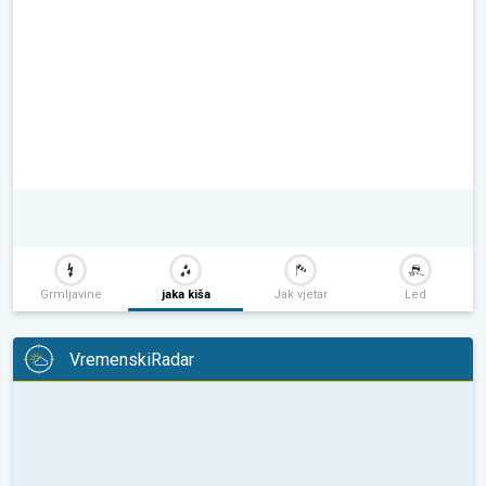
Grmljavine
jaka kiša
Jak vjetar
Led
VremenskiRadar