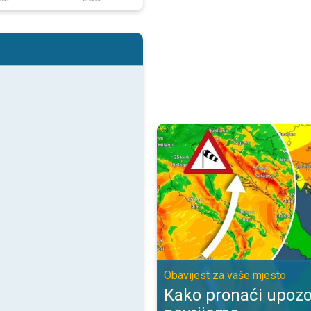
Kako pronaći upozorenje za nevr
Obavijest za vaše mjesto
Kako pronaći upozo