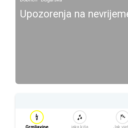
Upozorenja na nevrijem
Grmljavine
jaka kiša
Jak vje