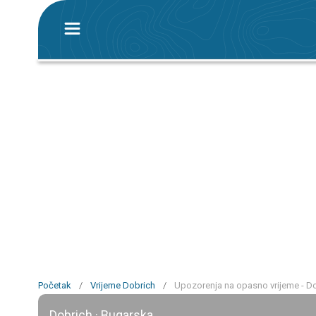
Početak
/
Vrijeme Dobrich
/
Upozorenja na opasno vrijeme - D
Dobrich · Bugarska