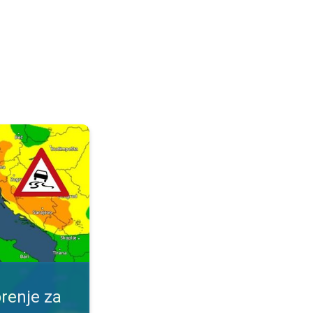
ijeme. Obavijest za vaše mjesto. . .
renje za