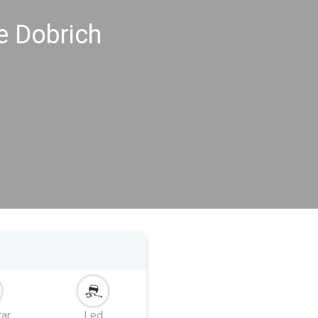
e Dobrich
tar
Led