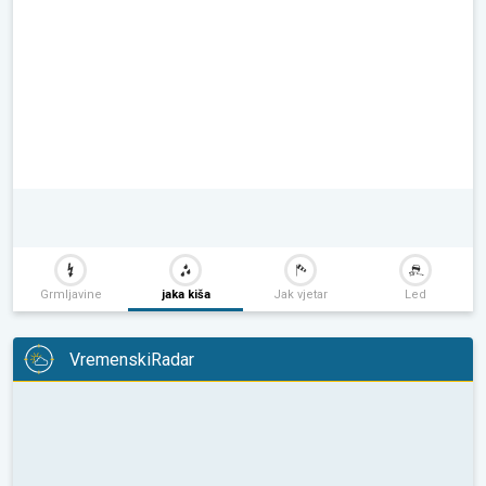
Grmljavine
jaka kiša
Jak vjetar
Led
VremenskiRadar