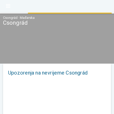
Csongrád · Mađarska
Csongrád
Upozorenja na nevrijeme Csongrád