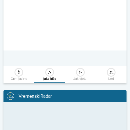
Grmljavine
jaka kiša
Jak vjetar
Led
VremenskiRadar