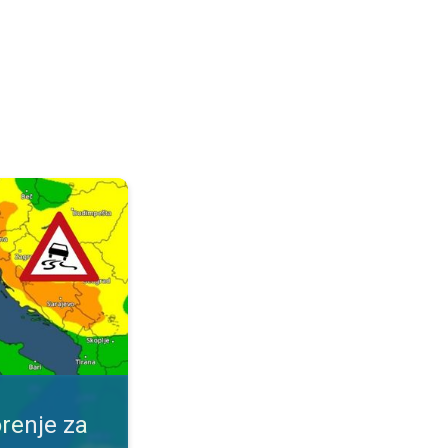
ijeme. Obavijest za vaše mjesto. . .
renje za