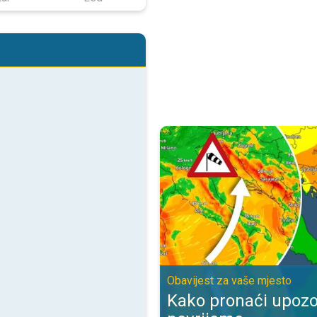
Kako pronaći upozorenje za nevr
Obavijest za vaše mjesto
Kako pronaći upozo