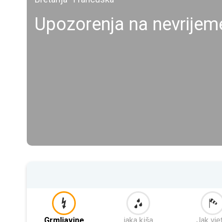
Upozorenja na nevrijem
Grmljavine
jaka kiša
Jak vje