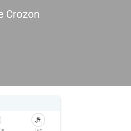
e Crozon
tar
Led