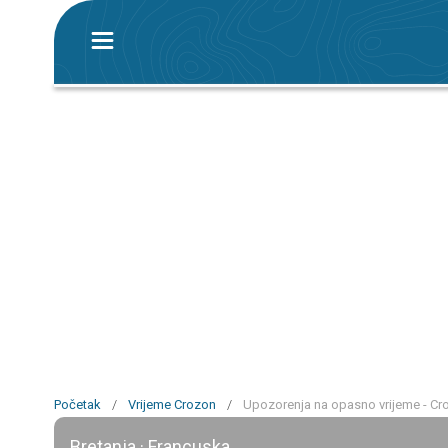
Početak
/
Vrijeme Crozon
/
Upozorenja na opasno vrijeme - Cr
Bretanja · Francuska