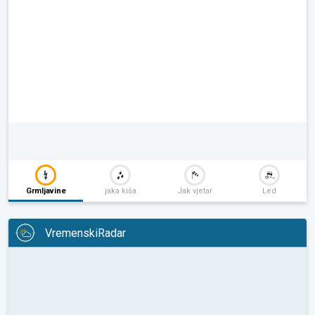
Grmljavine
jaka kiša
Jak vjetar
Led
VremenskiRadar