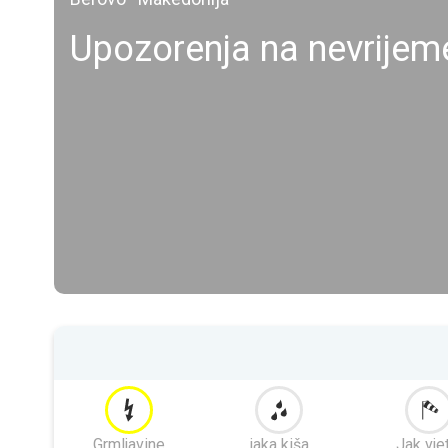
Upozorenja na nevrijem
Grmljavine
jaka kiša
Jak vje