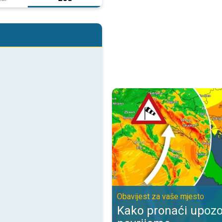
Kako pronaći upozorenje za nevr
Obavijest za vaše mjesto
Kako pronaći upozo