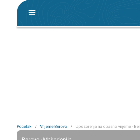
Početak
/
Vrijeme Berovo
/
Upozorenja na opasno vrijeme - Be
Berovo · Makedonija