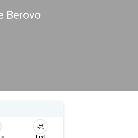
e Berovo
tar
Led