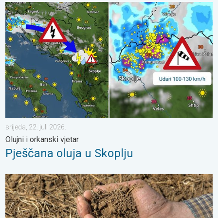
Pješčana oluja u Skoplju. Olujni i orkanski vjetar. . . srijeda, 22. j
srijeda, 22. juli 2026.
Olujni i orkanski vjetar
Pješčana oluja u Skoplju
Toplina isušuje tlo sve većom brzinom. Nove studije. . . četvrtak,