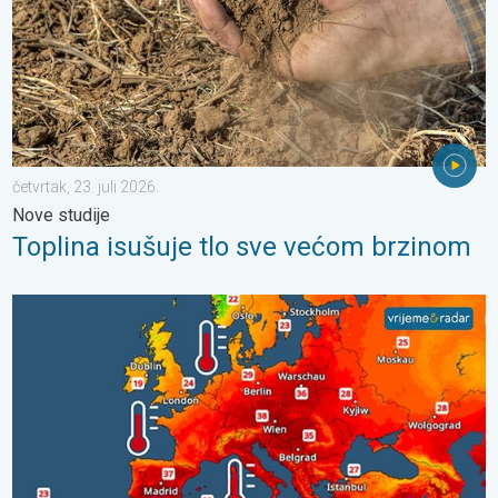
četvrtak, 23. juli 2026.
Nove studije
Toplina isušuje tlo sve većom brzinom
Europska mora neobično topla. Do 30 stupnjeva. . . subota, 1.