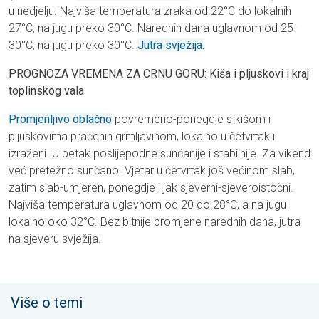
u nedjelju. Najviša temperatura zraka od 22°C do lokalnih
27°C, na jugu preko 30°C. Narednih dana uglavnom od 25-
30°C, na jugu preko 30°C.
Jutra svježija.
PROGNOZA VREMENA ZA CRNU GORU: Kiša i pljuskovi i kraj
toplinskog vala
Promjenljivo oblačno
povremeno-ponegdje s kišom i
pljuskovima praćenih grmljavinom, lokalno u četvrtak i
izraženi. U petak poslijepodne sunčanije i stabilnije. Za vikend
već pretežno sunčano. Vjetar u četvrtak još većinom slab,
zatim slab-umjeren, ponegdje i jak sjeverni-sjeveroistočni.
Najviša temperatura uglavnom od 20 do 28°C, a na jugu
lokalno oko 32°C. Bez bitnije promjene narednih dana, jutra
na sjeveru svježija.
Više o temi