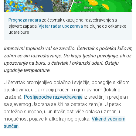
Prognoza radara
za četvrtak ukazuje na razvedravanje sa
sjeverozapada.
Vjetar radar upozorava
na olujne do orkanske
udare bure
Intenzivni toplinski val se završio. Četvrtak s početka kišovit,
zatim se širi razvedravanje. Do kraja tjedna povoljnije, ali uz
upozorenje na buru, u četvrtak i orkanski udari. Ostaju
ugodnije temperature.
U četvrtak promjenljivo oblačno i svježije, ponegdje s kišom
pljuskovima, u Dalmaciji praćenih i grmljavinom (lokalno
izraženi).
Poslijepodne razvedravanje
iz središnjih predjela i
sa sjevernog Jadrana se širi na ostatak zemlje. U petak
pretežno sunčano, u unutrašnjosti više oblaka uz manju
mogućnost pojave kratkotrajnog pljuska.
Vikend većinom
sunčan
.