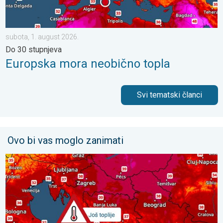
subota, 1. august 2026.
Do 30 stupnjeva
Europska mora neobično topla
Svi tematski članci
Ovo bi vas moglo zanimati
Još malo toplije, do kada?. Lokalno 40-ice. . . nedjelja, 2. augu