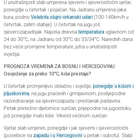
U unutrašnjosti slab-umjerena sjeverni i sjeveroistočni vjetar,
ponegdje u četvrtak i pojačan. Na Jadranu umjerena-jaka
bura, podno
Velebita olujni-orkanski udari
(100-140km/h u
četvrtak, zatim slabije). U četvrtak na jugu još
sjeverozapadnjak. Najviša dnevna
temperatura
uglavnom od
24 do 30°C, na Jadranu od 30°C do 33/34°C. Narednih dana
bez veće promjene temperature, jutra u unutrašnjosti
svježija.
PROGNOZA VREMENA ZA BOSNU I HERCEGOVINU:
Osvježenje za preko 10°C, kiša prestaje?
U četvrtak promjenljivo oblačno i svježije,
ponegdje s kišom i
pljuskovima
, na jugu praćenih i grmljavinom, poslijepodne
razvedravanje sa sjeverozapada i prestanak padavina.
Petak pretežno-djelomice sunčan, prijepodne na jugoistoku
još ponegdje malo kiše. Vikend većinom sunčan.
Vjetar slab-umjeren, ponegdje i jak sjeverni i sjeveroistočni
(posebice na
zapadu i u Hercegovini
u petak i subotu). Slabi