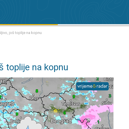
jivo, još toplije na kopnu
š toplije na kopnu