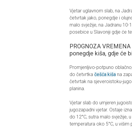
Vjetar uglavnom slab, na Jadra
četvrtak jako, ponegdje i oluj
malo svježije, na Jadranu 10-15°
posebice u Slavoniji gdje će 
PROGNOZA VREMENA ZA
ponegdje kiša, gdje će b
Promjenljivo-potpuno oblačno, 
do četvrtka
češća kiša
na zapad
četvrtak na sjeveroistoku-jugo
planina.
Vjetar slab do umjeren jugoisto
jugozapadni vjetar. Ostaje iz
do 12°C, sutra malo svježije, u
temperatura oko 5°C, u višim 