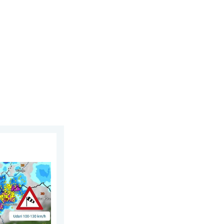
gust 2026.
ni i orkanski vjetar. . . srijeda, 22. juli 2026.