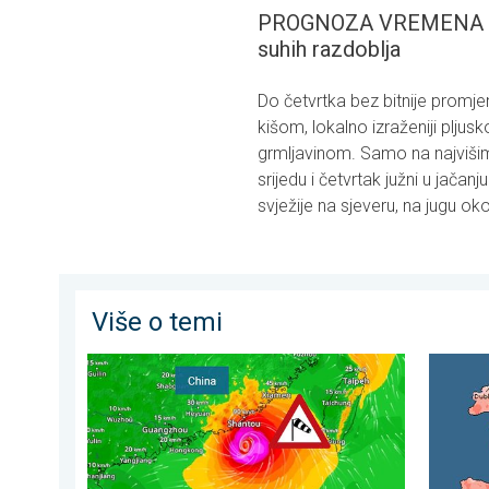
PROGNOZA VREMENA ZA 
suhih razdoblja
Do četvrtka bez bitnije prom
kišom, lokalno izraženiji pljus
grmljavinom. Samo na najvišim 
srijedu i četvrtak južni u jača
svježije na sjeveru, na jugu ok
Više o temi
Upozorenje na tajfun za Kinu. Do 500 litara kiše. . . pe
Oštri ko