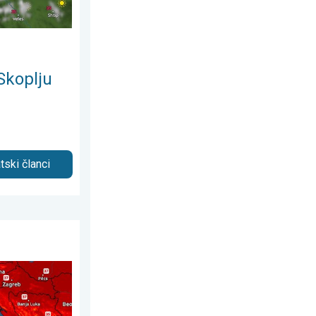
Skoplju
tski članci
august 2026.
žu. Temperatura mora 27°C. . . ponedjeljak, 3. august 2026.