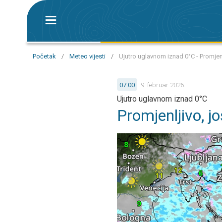
Početak
/
Meteo vijesti
/
Ujutro uglavnom iznad 0°C - Promjenl
07:00
9. februar 2026.
Ujutro uglavnom iznad 0°C
Promjenljivo, jo