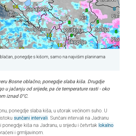
 oblačan, ponegdje s kišom, samo na najvišim planinama
everu Bosne oblačno, ponegdje slaba kiša. Drugdje
o u jačanju od srijede, pa će temperature rasti - oko
om iznad 0°C.
nu, ponegdje slaba kiša, u utorak većinom suho. U
 istoku
sunčani intervali
. Sunčani intervali na Jadranu
i ponegdje kiša na Jadranu, u srijedu i četvrtak
lokalno
raćeni i grmljavinom.