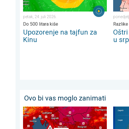
petak, 24. juli 2026.
ponedjel
Do 500 litara kiše
Razlike
Upozorenje na tajfun za
Oštr
Kinu
u sr
Ovo bi vas moglo zanimati
Još malo toplije, do kada?. Lokalno 40-ice. . . nedjel
Toplinsk