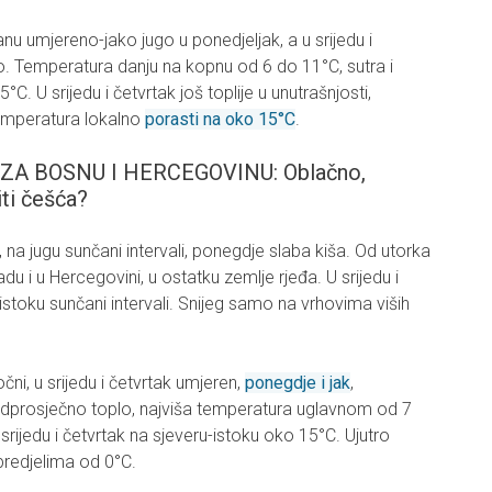
nu umjereno-jako jugo u ponedjeljak, a u srijedu i
no. Temperatura danju na kopnu od 6 do 11°C, sutra i
C. U srijedu i četvrtak još toplije u unutrašnjosti,
temperatura lokalno
porasti na oko 15°C
.
 BOSNU I HERCEGOVINU: Oblačno,
iti češća?
na jugu sunčani intervali, ponegdje slaba kiša. Od utorka
u i u Hercegovini, u ostatku zemlje rjeđa. U srijedu i
istoku sunčani intervali. Snijeg samo na vrhovima viših
čni, u srijedu i četvrtak umjeren,
ponegdje i jak
,
nadprosječno toplo, najviša temperatura uglavnom od 7
 srijedu i četvrtak na sjeveru-istoku oko 15°C. Ujutro
predjelima od 0°C.