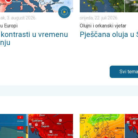
jak, 3. august 2026.
srijeda, 22. juli 2026.
 u Europi
Olujni i orkanski vjetar
i kontrasti u vremenu
Pješčana oluja u 
pnju
Svi tema
ja, 2. august 2026.
i val, lokalno 40°C. Još toplije?. Visok UV indeks. . . subota, 1. 
Vrlo vrući ljetni dani se ni