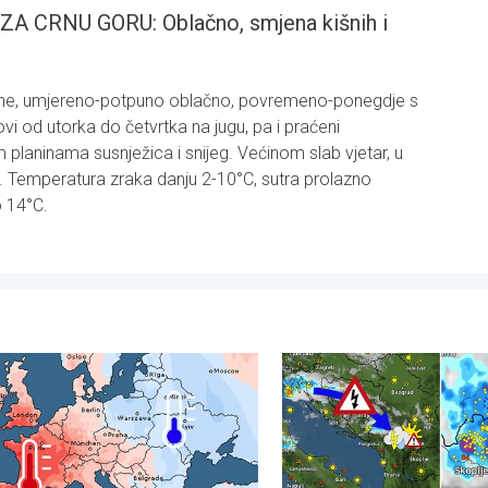
CRNU GORU: Oblačno, smjena kišnih i
jene, umjereno-potpuno oblačno, povremeno-ponegdje s
kovi od utorka do četvrtka na jugu, pa i praćeni
planinama susnježica i snijeg. Većinom slab vjetar, u
nju. Temperatura zraka danju 2-10°C, sutra prolazno
o 14°C.
tak, 24. juli 2026.
ntrasti u vremenu u srpnju. Razlike u Europi. . . ponedjeljak, 3. au
Pješčana oluja u Skoplju. Oluj