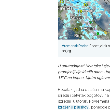
VremenskiRadar
: Ponedjeljak
snijeg
U unutrašnjosti Hrvatske i sj
promjenljivije idućih dana. Jug
15°C na kopnu. Ujutro uglavn
Početak tjedna oblačan na kop
srijedu i četvrtak pogotovu na
izgledniji u utorak. Povremena 
izraženiji pljuskovi
, ponegdje p