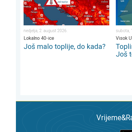
nedjelja, 2. august 2026.
subota, 
Lokalno 40-ice
Visok U
Još malo toplije, do kada?
Topli
Još t
Vrijeme&Ra