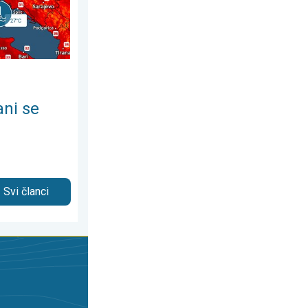
ani se
Svi članci