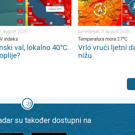
1. august 2026.
ponedjeljak, 3. august 2026.
V indeks
Temperatura mora 27°C
nski val, lokalno 40°C.
Vrlo vrući ljetni d
oplije?
nižu
dar su također dostupni na