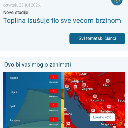
četvrtak, 23. juli 2026.
Nove studije
Toplina isušuje tlo sve većom brzinom
Svi tematski članci
Ovo bi vas moglo zanimati
Toplinski val, lokalno 40°C. Još toplije?. Visok UV indeks. . . s