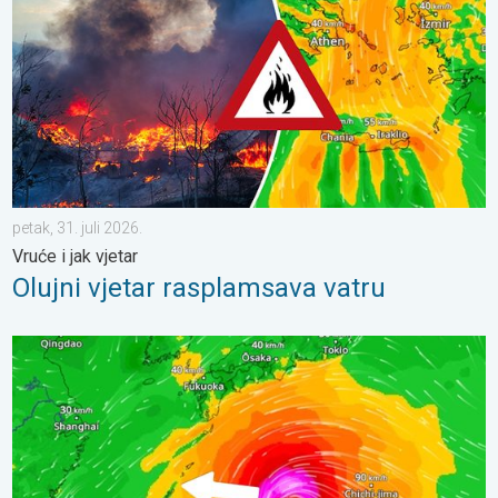
petak, 31. juli 2026.
Vruće i jak vjetar
Olujni vjetar rasplamsava vatru
Japan se priprema za tajfun Dolphin. Strah od klizišta. . . srijed