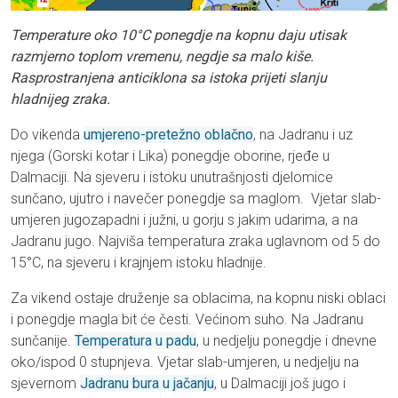
Temperature oko 10°C ponegdje na kopnu daju utisak
razmjerno toplom vremenu, negdje sa malo kiše.
Rasprostranjena anticiklona sa istoka prijeti slanju
hladnijeg zraka.
Do vikenda
umjereno-pretežno oblačno
, na Jadranu i uz
njega (Gorski kotar i Lika) ponegdje oborine, rjeđe u
Dalmaciji. Na sjeveru i istoku unutrašnjosti djelomice
sunčano, ujutro i navečer ponegdje sa maglom. Vjetar slab-
umjeren jugozapadni i južni, u gorju s jakim udarima, a na
Jadranu jugo. Najviša temperatura zraka uglavnom od 5 do
15°C, na sjeveru i krajnjem istoku hladnije.
Za vikend ostaje druženje sa oblacima, na kopnu niski oblaci
i ponegdje magla bit će česti. Većinom suho. Na Jadranu
sunčanije.
Temperatura u padu
, u nedjelju ponegdje i dnevne
oko/ispod 0 stupnjeva. Vjetar slab-umjeren, u nedjelju na
sjevernom
Jadranu bura u jačanju
, u Dalmaciji još jugo i