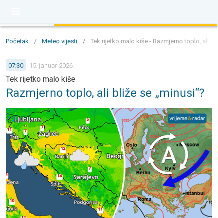
Početak
/
Meteo vijesti
/
Tek rijetko malo kiše - Razmjerno toplo, ali bl
07:30
15. januar 2026.
Tek rijetko malo kiše
Razmjerno toplo, ali bliže se „minusi“?