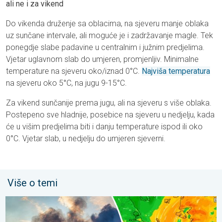
ali ne i za vikend
Do vikenda druženje sa oblacima, na sjeveru manje oblaka
uz sunčane intervale, ali moguće je i zadržavanje magle. Tek
ponegdje slabe padavine u centralnim i južnim predjelima.
Vjetar uglavnom slab do umjeren, promjenljiv. Minimalne
temperature na sjeveru oko/iznad 0°C.
Najviša temperatura
na sjeveru oko 5°C, na jugu 9-15°C.
Za vikend sunčanije prema jugu, ali na sjeveru s više oblaka.
Postepeno sve hladnije, posebice na sjeveru u nedjelju, kada
će u višim predjelima biti i danju temperature ispod ili oko
0°C. Vjetar slab, u nedjelju do umjeren sjeverni.
Više o temi
Olujni vjetar rasplamsava vatru. Vruće i jak vjetar. . . petak, 31. j