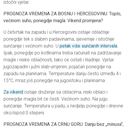
istočni vjetar.
PROGNOZA VREMENA ZA BOSNU I HERCEGOVINU: Toplo,
većinom suho, ponegdje magla. Vikend promjena?
U četvrtak na zapadu i u Hercegovini ostaje oblačnije
ponegdje tek s slabim padavinama, sjevernije i istočnije
sunčanije i većinom suho. U
petak više sunčanih intervala
.
Ipak, ponegdje po kotlinama treba računati na zadržavanje
magle i niske oblačnosti, tako će ostati i hladnije. Vjetar
jugozapadni i južni slab-umjeren, pojačan ponegdje na
zapadu na planinama. Temperature danju često između 4 i
15°C, mraz još ponegdje na jugoistoku i planinama.
Za vikend
ostaje druženje sa oblacima, niski oblaci i
ponegdje magla bit će česti. Većinom suho. Na jugu
sunčanije. Temperatura u padu, u nedjelju ponegdje i dnevne
oko/ispod 0 stepeni.
PROGNOZA VREMENA ZA CRNU GORU: Danju bez „minusa“,