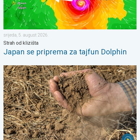
srijeda, 5. august 2026.
Strah od klizišta
Japan se priprema za tajfun Dolphin
Toplina isušuje tlo sve većom brzinom. Nove studije. . . četvrtak,