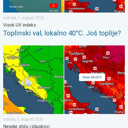
subota, 1. august 2026.
Visok UV indeks
Toplinski val, lokalno 40°C. Još toplije?
Vrhunac toplinskog vala. Svježije u petak. Negdje stižu i pljuskov
srijeda, 5. august 2026.
Negdje stižu i pljuskovi