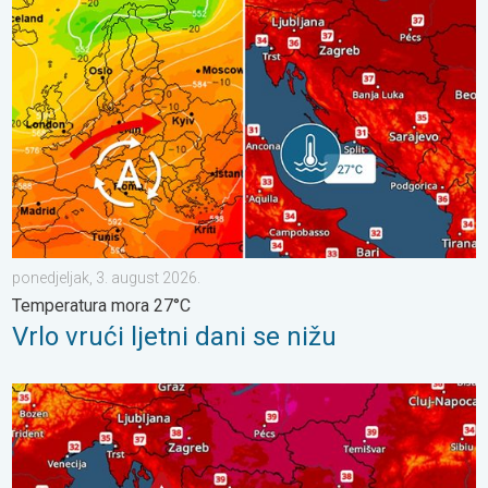
Vrlo vrući ljetni dani se nižu. Temperatura mora 27°C. . . ponedj
ponedjeljak, 3. august 2026.
Temperatura mora 27°C
Vrlo vrući ljetni dani se nižu
Još malo toplije, do kada?. Lokalno 40-ice. . . nedjelja, 2. augu