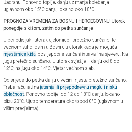
Jadranu. Ponovno toplije, danju uz manja kolebanja
uglavnom oko 15°C danju, lokalno oko 18°C.
PROGNOZA VREMENA ZA BOSNU I HERCEGOVINU: Utorak
ponegdje s kišom, zatim do petka sunčanije
U ponedjeljak i utorak djelomice i pretežno sunčano, te
većinom suho, osim u Bosni u u utorak kada je moguća
mjestimice kiša
, poslijepodne sunčani intervali na sjeveru. Na
jugu pretežno sunčano. U utorak svježije - danju od 8 do
12°C, na jugu oko 14°C. Vjetar većinom slab.
Od srijede do petka danju u većini mjesta pretežno sunčano.
Treba računati na
jutarnju ili prijepodnevnu maglu i nisku
oblačnost
. Ponovno toplije, od 12 do 18°C danju, lokalno
blizu 20°C. Ujutro temperatura oko/ispod 0°C (uglavnom u
višim predjelima).