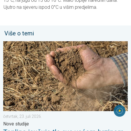
13°C, na jugu od 13 do 16°C. Malo toplije narednih dana.
Ujutro na sjeveru ispod 0°C u višim predjelima.
Više o temi
Toplina isušuje tlo sve većom brzinom. Nove studije. . . četvrtak,
četvrtak, 23. juli 2026.
Nove studije