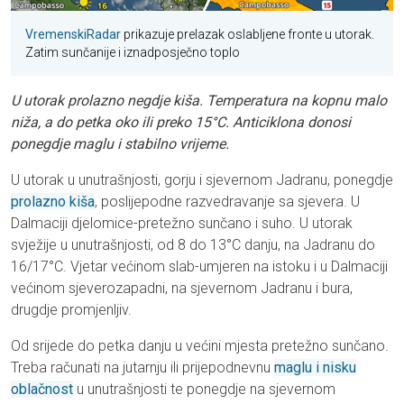
VremenskiRadar
prikazuje prelazak oslabljene fronte u utorak.
Zatim sunčanije i iznadposječno toplo
U utorak prolazno negdje kiša. Temperatura na kopnu malo
niža, a do petka oko ili preko 15°C. Anticiklona donosi
ponegdje maglu i stabilno vrijeme.
U utorak u unutrašnjosti, gorju i sjevernom Jadranu, ponegdje
prolazno kiša
, poslijepodne razvedravanje sa sjevera. U
Dalmaciji djelomice-pretežno sunčano i suho. U utorak
svježije u unutrašnjosti, od 8 do 13°C danju, na Jadranu do
16/17°C. Vjetar većinom slab-umjeren na istoku i u Dalmaciji
većinom sjeverozapadni, na sjevernom Jadranu i bura,
drugdje promjenljiv.
Od srijede do petka danju u većini mjesta pretežno sunčano.
Treba računati na jutarnju ili prijepodnevnu
maglu i nisku
oblačnost
u unutrašnjosti te ponegdje na sjevernom