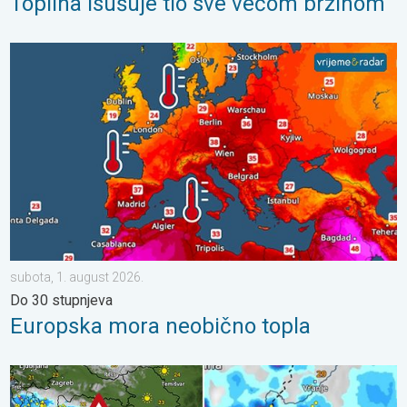
Toplina isušuje tlo sve većom brzinom
Europska mora neobično topla. Do 30 stupnjeva. . . subota, 1.
subota, 1. august 2026.
Do 30 stupnjeva
Europska mora neobično topla
Pješčana oluja u Skoplju. Olujni i orkanski vjetar. . . srijeda, 22. j