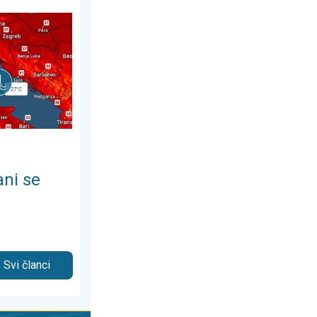
st 2026.
žu. Temperatura mora 27°C. . . ponedjeljak, 3. august 2026.
ani se
Svi članci