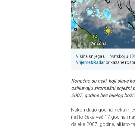
Visina snijega u Hrvatskoj u 1
Vrijeme&Radar
prikazane rozom
Konačno su neki, koji slave kat
oslikavaju siromašni snježni 
2007. godine bez bijelog božič
Nakon dugo godina, neka mjest
nešto čeka već 17 godina i nas
daleke 2007. godine, ali isto t