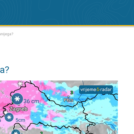
snijega?
ga?