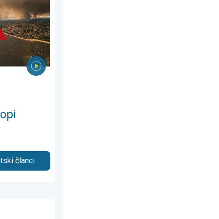
opi
tski članci