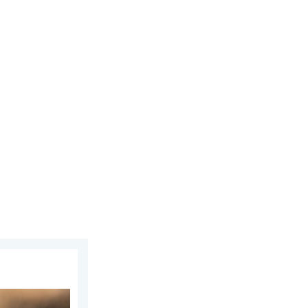
Europi. Tisuće ljudi u bijegu. . . utorak, 28. juli 2026.