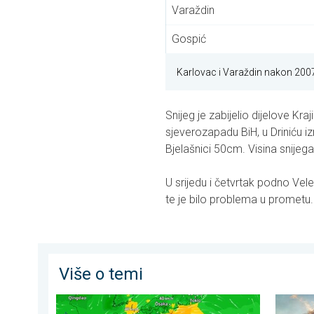
Varaždin
Gospić
Karlovac i Varaždin nakon 2007.
Snijeg je zabijelio dijelove Kra
sjeverozapadu BiH, u Driniću i
Bjelašnici 50cm. Visina snijeg
U srijedu i četvrtak podno Vele
te je bilo problema u prometu. 
Više o temi
Japan se priprema za tajfun Dolphin. Strah od klizišta.
Olujni v