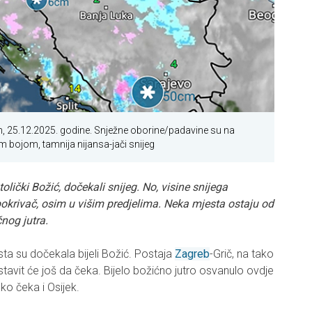
9h, 25.12.2025. godine. Snježne oborine/padavine su na
 bojom, tamnija nijansa-jači snijeg
olički Božić, dočekali snijeg. No, visine snijega
pokrivač, osim u višim predjelima. Neka mjesta ostaju od
nog jutra.
a su dočekala bijeli Božić. Postaja
Zagreb
-Grič, na tako
tavit će još da čeka. Bijelo božićno jutro osvanulo ovdje
ako čeka i Osijek.