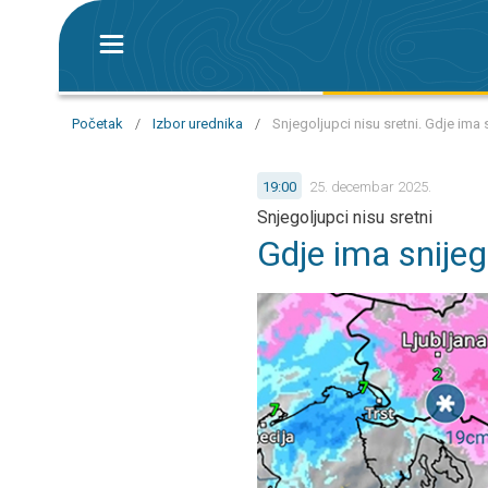
Početak
/
Izbor urednika
/
Snjegoljupci nisu sretni. Gdje ima 
19:00
25. decembar 2025.
Snjegoljupci nisu sretni
Gdje ima snije