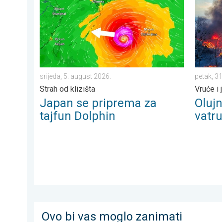
srijeda, 5. august 2026.
petak, 31
Strah od klizišta
Vruće i 
Japan se priprema za
Oluj
tajfun Dolphin
vatr
Ovo bi vas moglo zanimati