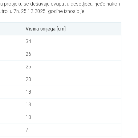
a u prosjeku se dešavaju dvaput u desetljeću, rjeđe nakon
utro, u 7h, 25.12.2025. godine iznosio je:
Visina snijega [cm]
34
26
25
20
18
13
10
7