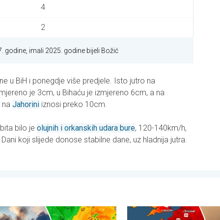
4
2
 godine, imali 2025. godine bijeli Božić
jine u BiH i ponegdje više predjele. Isto jutro na
zmjereno je 3cm, u Bihaću je izmjereno 6cm, a na
a na
Jahorini
iznosi preko 10cm.
bita bilo je
olujnih i orkanskih udara bure
, 120-140km/h,
Dani koji slijede donose stabilne dane, uz hladnija jutra.
 . . srijeda, 5. august 2026.
jetar rasplamsava vatru. Vruće i jak vjetar. . . petak, 31. juli 2026.
Veliki požari u jugozapadnoj 