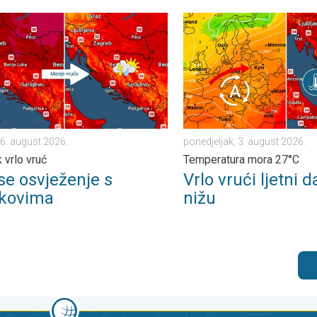
. utorak, 4. august 2026.
 osvježenje s pljuskovima. Četvrtak vrlo vruć. . . četvrtak, 6. augu
Vrlo vrući ljetni dani se ni
 6. august 2026.
ponedjeljak, 3. august 2026.
 vrlo vruć
Temperatura mora 27°C
 se osvježenje s
Vrlo vrući ljetni d
skovima
nižu