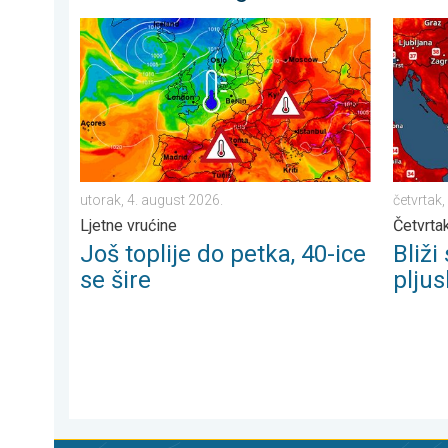
Još toplije do petka, 40-ice se šire. Ljetne vrućine. . 
Bliži se
utorak, 4. august 2026.
četvrtak,
Ljetne vrućine
Četvrtak
Još toplije do petka, 40-ice
Bliži
se šire
plju