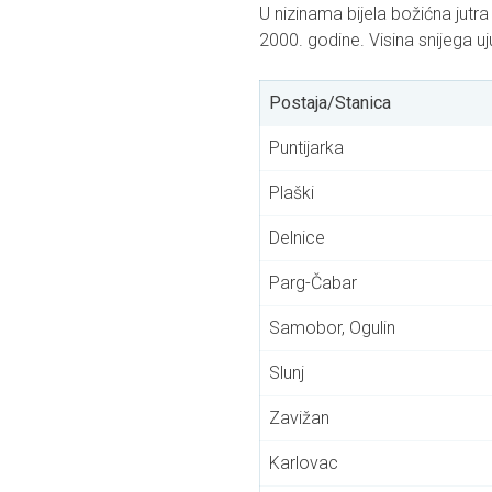
U nizinama bijela božićna jutr
2000. godine. Visina snijega uj
Postaja/Stanica
Puntijarka
Plaški
Delnice
Parg-Čabar
Samobor, Ogulin
Slunj
Zavižan
Karlovac