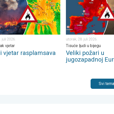
. juli 2026.
utorak, 28. juli 2026.
jak vjetar
Tisuće ljudi u bijegu
ni vjetar rasplamsava
Veliki požari u
u
jugozapadnoj Eur
Svi tema