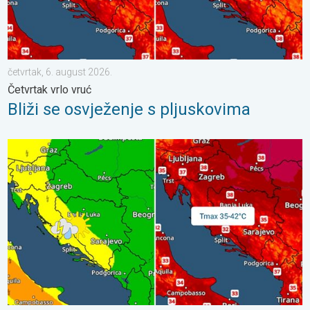
četvrtak, 6. august 2026.
Četvrtak vrlo vruć
Bliži se osvježenje s pljuskovima
Vrhunac toplinskog vala. Svježije u petak. Negdje stižu i pljuskov