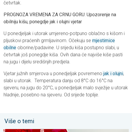
četvrtak.
PROGNOZA VREMENA ZA CRNU GORU: Upozorenje na
obilniju kišu, ponegdje jak i olujni vjetar
U ponedjeljak i utorak umjereno-potpuno oblačno s kišom i
pljuskovi praćenih grmljavinom. Očekuju se
mjestimice
obilne
oborine/padavine. U srijedu kiša postupno slabi, u
četvrtak još ponegdje kiša. Ovih dana će najviše kiše pasti
na jugu i dijelu središnjih predjela.
Vjetar južnih smjerova u ponedjeljak povremeno
jak i olujni
,
slabi u utorak. Temperatura danju od 8°C do 16°C na
sjeveru, na jugu do 20°C, u ponedjeljak malo svježije u utorak
hladnije, posebno na sjeveru. Od srijede toplije.
Više o temi