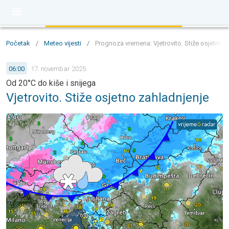
Početak
/
Meteo vijesti
/
Prognoza vremena: Vjetrovito. Stiže osjetno z
06:00
17. novembar 2025.
Od 20°C do kiše i snijega
Vjetrovito. Stiže osjetno zahladnjenje