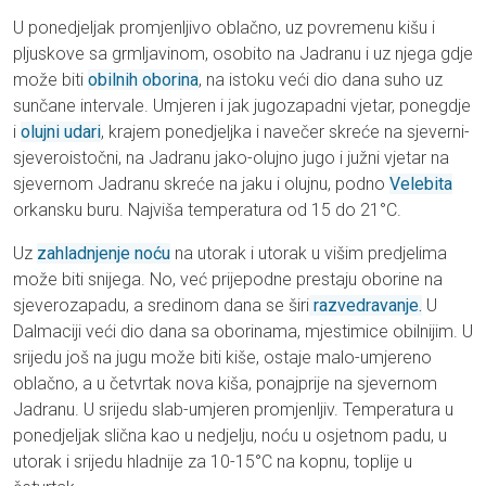
U ponedjeljak promjenljivo oblačno, uz povremenu kišu i
pljuskove sa grmljavinom, osobito na Jadranu i uz njega gdje
može biti
obilnih oborina
, na istoku veći dio dana suho uz
sunčane intervale. Umjeren i jak jugozapadni vjetar, ponegdje
i
olujni udari
, krajem ponedjeljka i navečer skreće na sjeverni-
sjeveroistočni, na Jadranu jako-olujno jugo i južni vjetar na
sjevernom Jadranu skreće na jaku i olujnu, podno
Velebita
orkansku buru. Najviša temperatura od 15 do 21°C.
Uz
zahladnjenje noću
na utorak i utorak u višim predjelima
može biti snijega. No, već prijepodne prestaju oborine na
sjeverozapadu, a sredinom dana se širi
razvedravanje.
U
Dalmaciji veći dio dana sa oborinama, mjestimice obilnijim. U
srijedu još na jugu može biti kiše, ostaje malo-umjereno
oblačno, a u četvrtak nova kiša, ponajprije na sjevernom
Jadranu. U srijedu slab-umjeren promjenljiv. Temperatura u
ponedjeljak slična kao u nedjelju, noću u osjetnom padu, u
utorak i srijedu hladnije za 10-15°C na kopnu, toplije u