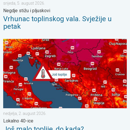
srijeda, 5. august 2026.
Negdje stižu i pljuskovi
Vrhunac toplinskog vala. Svježije u
petak
Još malo toplije, do kada?. Lokalno 40-ice. . . nedjelja, 2. augu
nedjelja, 2. august 2026.
Lokalno 40-ice
Još malo toplije, do kada?