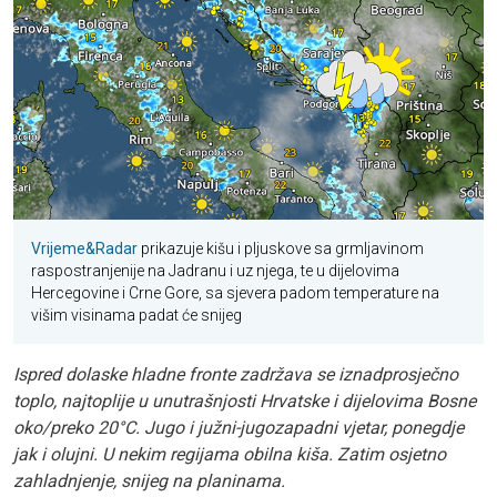
Vrijeme&Radar
prikazuje kišu i pljuskove sa grmljavinom
raspostranjenije na Jadranu i uz njega, te u dijelovima
Hercegovine i Crne Gore, sa sjevera padom temperature na
višim visinama padat će snijeg
Ispred dolaske hladne fronte zadržava se iznadprosječno
toplo, najtoplije u unutrašnjosti Hrvatske i dijelovima Bosne
oko/preko 20°C. Jugo i južni-jugozapadni vjetar, ponegdje
jak i olujni. U nekim regijama obilna kiša. Zatim osjetno
zahladnjenje, snijeg na planinama.