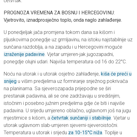
četvrtak.
PROGNOZA VREMENA ZA BOSNU I HERCEGOVINU:
Vjetrovito, iznadprosječno toplo, onda naglo zahlađenje.
U ponedjeljak jača promjena tokom dana sa kišom i
pljuskovima ponegdje uz grmljavinu, na istoku najstabilnije uz
sunčana razdoblja, a na zapadu i u Hercegovini moguće
izraženije padavine
. Vjetar umjeren-jak jugozapadni,
ponegdje olujni udari. Najviša temperatura od 16 do 22°C.
Noću na utorak i u utorak osjetno zahlađenje,
kiša će preći u
snijeg
u višim predjelima uz formiranje snježnog pokrivača
na planinama. Sa sjeverozapada prijepodne se širi
prestanak padavina, ali se one zadržavaju u središnjim,
istočnim i posebno južnim predjelima gdje će biti i najviše
padavina. U srijedu umjereno oblačno, uglavnom još na jugu
mjestimice s kišom, a
četvrtak sunčaniji i stabilnije
. Vjetar u
utorak uglavnom slab-umjeren sjeverni-sjeveroistočni.
Temperatura u utorak i srijedu
za 10-15°C niža
. Toplije u