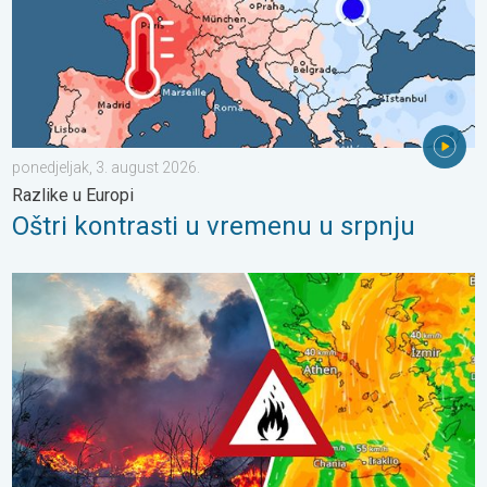
ponedjeljak, 3. august 2026.
Razlike u Europi
Oštri kontrasti u vremenu u srpnju
Olujni vjetar rasplamsava vatru. Vruće i jak vjetar. . . petak, 31. j