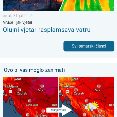
petak, 31. juli 2026.
Vruće i jak vjetar
Olujni vjetar rasplamsava vatru
Svi tematski članci
Ovo bi vas moglo zanimati
Bliži se osvježenje s pljuskovima. Četvrtak vrlo vruć. . . četvrta