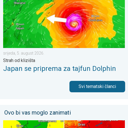
srijeda, 5. august 2026.
Strah od klizišta
Japan se priprema za tajfun Dolphin
Svi tematski članci
Ovo bi vas moglo zanimati
Svježije, ne i svuda. Lokalni pljuskovi. Ponovno toplije. . . peta