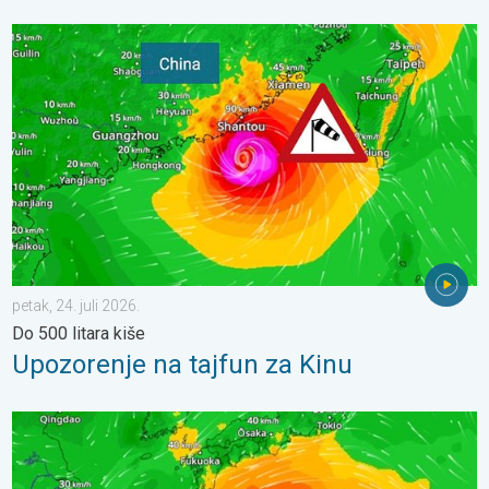
Upozorenje na tajfun za Kinu. Do 500 litara kiše. . . petak, 24. ju
petak, 24. juli 2026.
Do 500 litara kiše
Upozorenje na tajfun za Kinu
Japan se priprema za tajfun Dolphin. Strah od klizišta. . . srijed