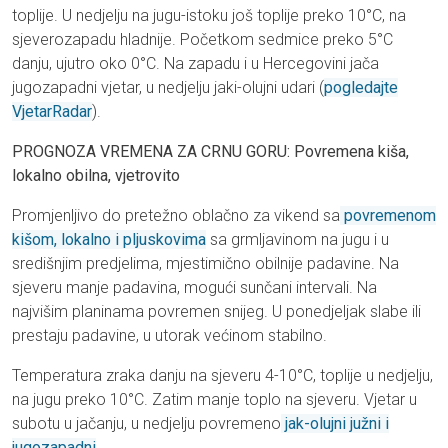
toplije. U nedjelju na jugu-istoku još toplije preko 10°C, na
sjeverozapadu hladnije. Početkom sedmice preko 5°C
danju, ujutro oko 0°C. Na zapadu i u Hercegovini jača
jugozapadni vjetar, u nedjelju jaki-olujni udari (
pogledajte
VjetarRadar
).
PROGNOZA VREMENA ZA CRNU GORU: Povremena kiša,
lokalno obilna, vjetrovito
Promjenljivo do pretežno oblačno za vikend sa
povremenom
kišom, lokalno i pljuskovima
sa grmljavinom na jugu i u
središnjim predjelima, mjestimično obilnije padavine. Na
sjeveru manje padavina, mogući sunčani intervali. Na
najvišim planinama povremen snijeg. U ponedjeljak slabe ili
prestaju padavine, u utorak većinom stabilno.
Temperatura zraka danju na sjeveru 4-10°C, toplije u nedjelju,
na jugu preko 10°C. Zatim manje toplo na sjeveru. Vjetar u
subotu u jačanju, u nedjelju povremeno
jak-olujni južni i
jugozapadni
.