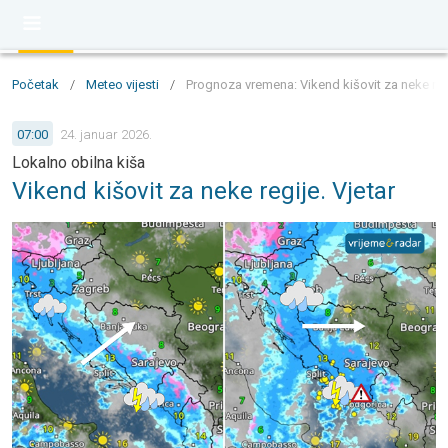
Početak
/
Meteo vijesti
/
Prognoza vremena: Vikend kišovit za neke regi
07:00
24. januar 2026.
Lokalno obilna kiša
Vikend kišovit za neke regije. Vjetar