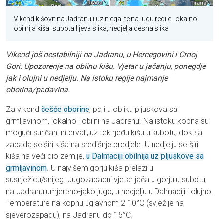
Vikend kišovit na Jadranu i uz njega, te na jugu regije, lokalno
obilnija kiša: subota lijeva slika, nedjelja desna slika
Vikend još nestabilniji na Jadranu, u Hercegovini i Crnoj
Gori. Upozorenje na obilnu kišu. Vjetar u jačanju, ponegdje
jak i olujni u nedjelju. Na istoku regije najmanje
oborina/padavina.
Za vikend
češće oborine
, pa i u obliku pljuskova sa
grmljavinom, lokalno i obilni na Jadranu. Na istoku kopna su
mogući sunčani intervali, uz tek rjeđu kišu u subotu, dok sa
zapada se širi kiša na središnje predjele. U nedjelju se širi
kiša na veći dio zemlje,
u Dalmaciji obilnija uz pljuskove sa
grmljavinom
. U najvišem gorju kiša prelazi u
susnježicu/snijeg. Jugozapadni vjetar jača u gorju u subotu,
na Jadranu umjereno-jako jugo, u nedjelju u Dalmaciji i olujno.
Temperature na kopnu uglavnom 2-10°C (svježije na
sjeverozapadu), na Jadranu do 15°C.