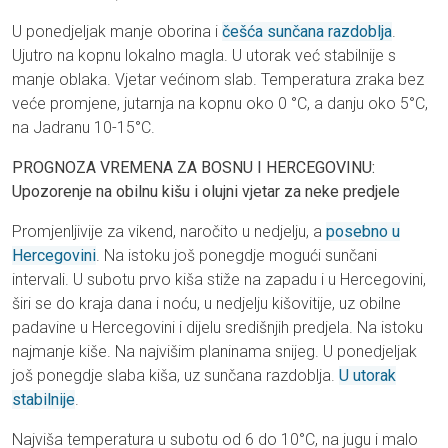
U ponedjeljak manje oborina i
češća sunčana razdoblja
.
Ujutro na kopnu lokalno magla. U utorak već stabilnije s
manje oblaka. Vjetar većinom slab. Temperatura zraka bez
veće promjene, jutarnja na kopnu oko 0 °C, a danju oko 5°C,
na Jadranu 10-15°C.
PROGNOZA VREMENA ZA BOSNU I HERCEGOVINU:
Upozorenje na obilnu kišu i olujni vjetar za neke predjele
Promjenljivije za vikend, naročito u nedjelju, a
posebno u
Hercegovini
. Na istoku još ponegdje mogući sunčani
intervali. U subotu prvo kiša stiže na zapadu i u Hercegovini,
širi se do kraja dana i noću, u nedjelju kišovitije, uz obilne
padavine u Hercegovini i dijelu središnjih predjela. Na istoku
najmanje kiše. Na najvišim planinama snijeg. U ponedjeljak
još ponegdje slaba kiša, uz sunčana razdoblja.
U utorak
stabilnije
.
Najviša temperatura u subotu od 6 do 10°C, na jugu i malo