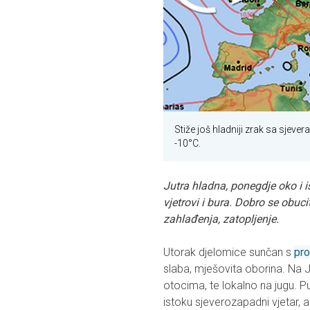
Stiže još hladniji zrak sa sjever
-10°C.
Jutra hladna, ponegdje oko i i
vjetrovi i bura. Dobro se obu
zahlađenja, zatopljenje.
Utorak djelomice sunčan s
pr
slaba, mješovita oborina. Na 
otocima, te lokalno na jugu. P
istoku sjeverozapadni vjetar, 