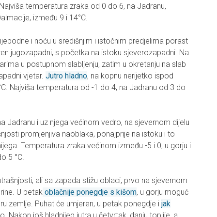
 Najviša temperatura zraka od 0 do 6, na Jadranu,
 Dalmacije, između 9 i 14°C.
lijepodne i noću u središnjim i istočnim predjelima porast
ren jugozapadni, s početka na istoku sjeverozapadni. Na
arima u postupnom slabljenju, zatim u okretanju na slab
apadni vjetar.
Jutro hladno
, na kopnu nerijetko ispod
°C. Najviša temperatura od -1 do 4, na Jadranu od 3 do
 na Jadranu i uz njega većinom vedro, na sjevernom dijelu
josti promjenjiva naoblaka, ponajprije na istoku i to
nijega. Temperatura zraka većinom između -5 i 0, u gorju i
do 5 °C.
trašnjosti, ali sa zapada stižu oblaci, prvo na sjevernom
rine. U petak
oblačnije ponegdje s kišom
, u gorju moguć
veru zemlje. Puhat će umjeren, u petak ponegdje i
jak
ugo. Nakon još hladnijeg jutra u četvrtak, danju toplije, a