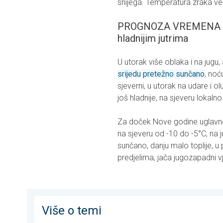
snijega. Temperatura zraka već
PROGNOZA VREMENA ZA 
hladnijim jutrima
U utorak više oblaka i na jugu,
srijedu pretežno sunčano
, noć
sjeverni, u utorak na udare i o
još hladnije, na sjeveru lokaln
Za doček Nove godine uglavno
na sjeveru od -10 do -5°C, na 
sunčano, danju malo toplije, u
predjelima, jača jugozapadni vj
Više o temi