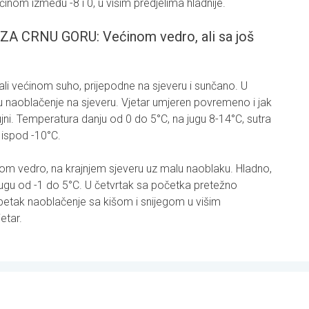
inom između -8 i 0, u višim predjelima hladnije.
CRNU GORU: Većinom vedro, ali sa još
 ali većinom suho, prijepodne na sjeveru i sunčano. U
u naoblačenje na sjeveru. Vjetar umjeren povremeno i jak
lujni. Temperatura danju od 0 do 5°C, na jugu 8-14°C, sutra
o ispod -10°C.
m vedro, na krajnjem sjeveru uz malu naoblaku. Hladno,
jugu od -1 do 5°C. U četvrtak sa početka pretežno
 petak naoblačenje sa kišom i snijegom u višim
etar.