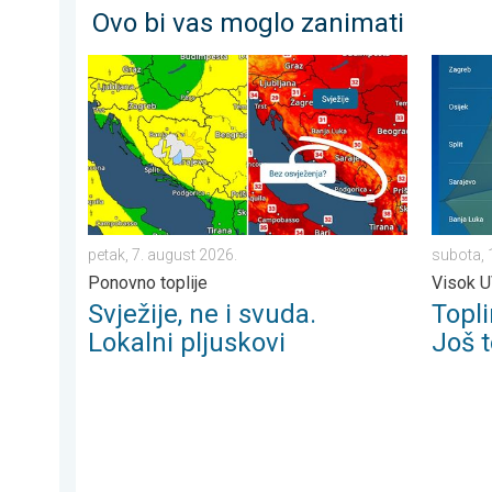
Ovo bi vas moglo zanimati
Svježije, ne i svuda. Lokalni pljuskovi. Ponovno toplije
Toplinsk
petak, 7. august 2026.
subota, 
Ponovno toplije
Visok U
Svježije, ne i svuda.
Topli
Lokalni pljuskovi
Još t