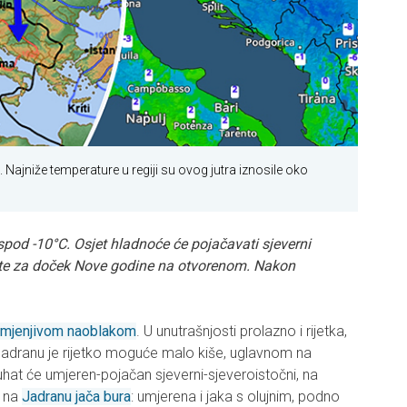
a. Najniže temperature u regiji su ovog jutra iznosile oko
spod -10°C. Osjet hladnoće će pojačavati sjeverni
cite za doček Nove godine na otvorenom. Nakon
omjenjivom naoblakom
. U unutrašnjosti prolazno i rijetka,
Jadranu je rijetko moguće malo kiše, uglavnom na
uhat će umjeren-pojačan sjeverni-sjeveroistočni, na
a na
Jadranu jača bura
: umjerena i jaka s olujnim, podno