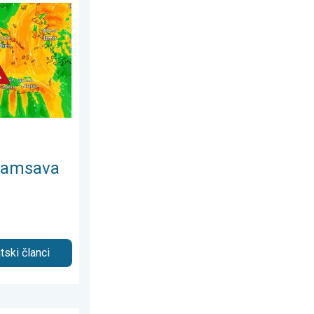
i 2026.
u. Vruće i jak vjetar. . . petak, 31. juli 2026.
plamsava
tski članci