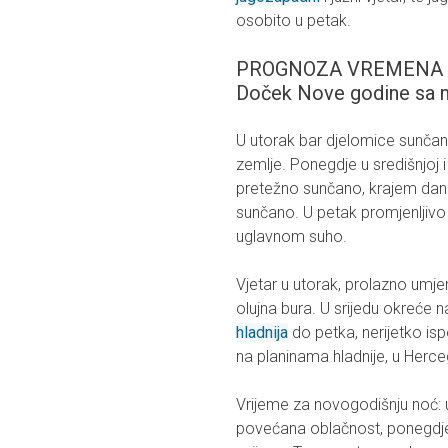
osobito u petak.
PROGNOZA VREMENA ZA
Doček Nove godine sa m
U utorak bar djelomice sunča
zemlje. Ponegdje u središnjoj i
pretežno sunčano, krajem dana
sunčano. U petak promjenljiv
uglavnom suho.
Vjetar u utorak, prolazno umjer
olujna bura. U srijedu okreće 
hladnija
do petka, nerijetko is
na planinama hladnije, u Herce
Vrijeme za novogodišnju noć: 
povećana oblačnost, ponegdje 