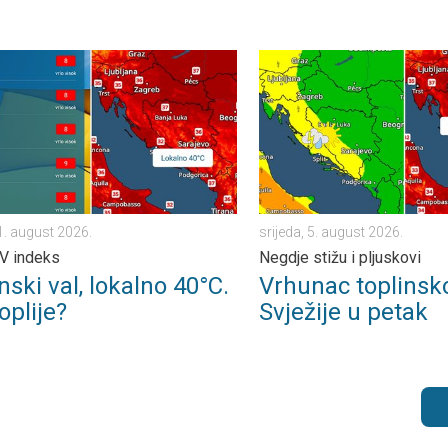
. . . petak, 7. august 2026.
i val, lokalno 40°C. Još toplije?. Visok UV indeks. . . subota, 1. 
Vrhunac toplinskog vala. Svj
1. august 2026.
srijeda, 5. august 2026.
V indeks
Negdje stižu i pljuskovi
nski val, lokalno 40°C.
Vrhunac toplinsko
oplije?
Svježije u petak