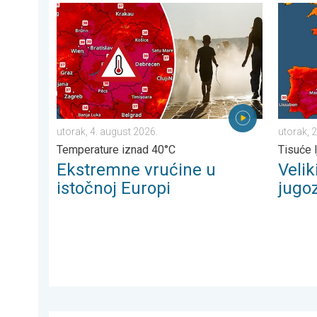
Ekstremne vrućine u istočnoj Europi. Temperature izna
Veliki p
utorak, 4. august 2026.
utorak, 2
Temperature iznad 40°C
Tisuće l
Ekstremne vrućine u
Velik
istočnoj Europi
jugo