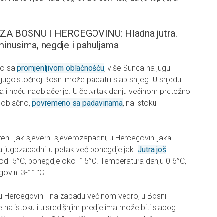
 BOSNU I HERCEGOVINU: Hladna jutra.
inusima, negdje i pahuljama
no sa
promjenljivom oblačnošću
, više Sunca na jugu
 jugoistočnoj Bosni može padati i slab snijeg. U srijedu
 i noću naoblačenje. U četvrtak danju većinom pretežno
o oblačno,
povremeno sa padavinama
, na istoku
en i jak sjeverni-sjeverozapadni, u Hercegovini jaka-
na jugozapadni, u petak već ponegdje jak.
Jutra još
pod -5°C, ponegdje oko -15°C. Temperatura danju 0-6°C,
govini 3-11°C.
u Hercegovini i na zapadu većinom vedro, u Bosni
na istoku i u središnjim predjelima može biti slabog