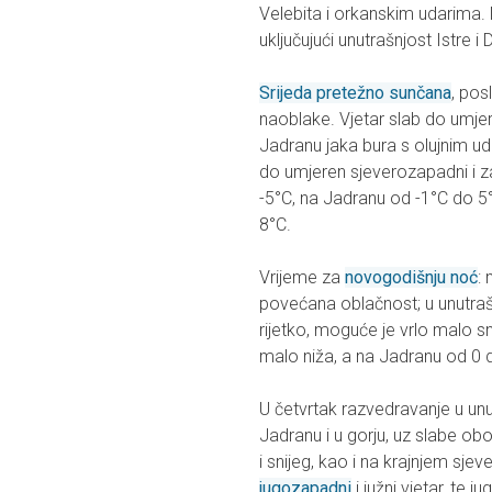
Velebita i orkanskim udarima.
uključujući unutrašnjost Istre i
Srijeda pretežno sunčana
, pos
naoblake. Vjetar slab do umje
Jadranu jaka bura s olujnim ud
do umjeren sjeverozapadni i z
-5°C, na Jadranu od -1°C do 5
8°C.
Vrijeme za
novogodišnju noć
:
povećana oblačnost; u unutrašn
rijetko, moguće je vrlo malo s
malo niža, a na Jadranu od 0 
U četvrtak razvedravanje u unu
Jadranu i u gorju, uz slabe obo
i snijeg, kao i na krajnjem sje
jugozapadni
i južni vjetar, te j