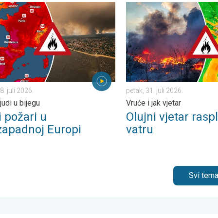
d 40°C. . . utorak, 4. august 2026.
ožari u jugozapadnoj Europi. Tisuće ljudi u bijegu. . . utorak, 28. jul
Olujni vjetar rasplamsava vatr
8. juli 2026.
petak, 31. juli 2026.
judi u bijegu
Vruće i jak vjetar
i požari u
Olujni vjetar ras
zapadnoj Europi
vatru
Svi tema