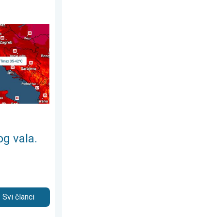
august 2026.
ežije u petak. Negdje stižu i pljuskovi. . . srijeda, 5. august 2026.
g vala.
Svi članci