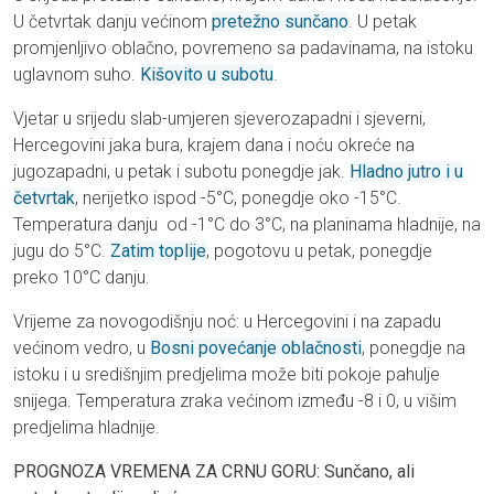
U četvrtak danju većinom
pretežno sunčano
. U petak
promjenljivo oblačno, povremeno sa padavinama, na istoku
uglavnom suho.
Kišovito u subotu
.
Vjetar u srijedu slab-umjeren sjeverozapadni i sjeverni,
Hercegovini jaka bura, krajem dana i noću okreće na
jugozapadni, u petak i subotu ponegdje jak.
Hladno jutro i u
četvrtak
, nerijetko ispod -5°C, ponegdje oko -15°C.
Temperatura danju od -1°C do 3°C, na planinama hladnije, na
jugu do 5°C.
Zatim toplije
, pogotovu u petak, ponegdje
preko 10°C danju.
Vrijeme za novogodišnju noć: u Hercegovini i na zapadu
većinom vedro, u
Bosni povećanje oblačnosti
, ponegdje na
istoku i u središnjim predjelima može biti pokoje pahulje
snijega. Temperatura zraka većinom između -8 i 0, u višim
predjelima hladnije.
PROGNOZA VREMENA ZA CRNU GORU: Sunčano, ali