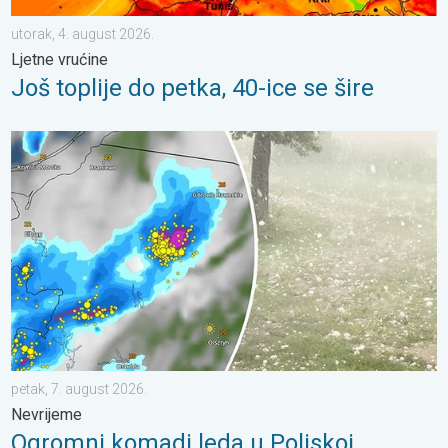
utorak, 4. august 2026.
Ljetne vrućine
Još toplije do petka, 40-ice se šire
Ogromni komadi leda u Poljskoj. Nevrijeme. . . petak, 7. augus
petak, 7. august 2026.
Nevrijeme
Ogromni komadi leda u Poljskoj