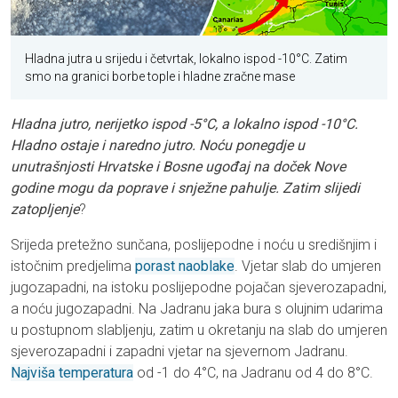
Hladna jutra u srijedu i četvrtak, lokalno ispod -10°C. Zatim
smo na granici borbe tople i hladne zračne mase
Hladna jutro, nerijetko ispod -5°C, a lokalno ispod -10°C.
Hladno ostaje i naredno jutro. Noću ponegdje u
unutrašnjosti Hrvatske i Bosne ugođaj na doček Nove
godine mogu da poprave i snježne pahulje. Zatim slijedi
zatopljenje
?
Srijeda pretežno sunčana, poslijepodne i noću u središnjim i
istočnim predjelima
porast naoblake
. Vjetar slab do umjeren
jugozapadni, na istoku poslijepodne pojačan sjeverozapadni,
a noću jugozapadni. Na Jadranu jaka bura s olujnim udarima
u postupnom slabljenju, zatim u okretanju na slab do umjeren
sjeverozapadni i zapadni vjetar na sjevernom Jadranu.
Najviša temperatura
od -1 do 4°C, na Jadranu od 4 do 8°C.