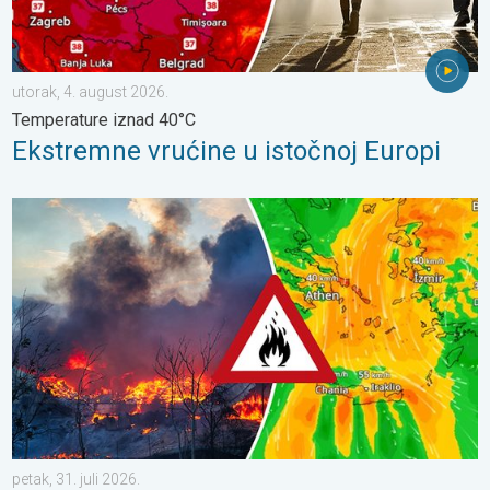
utorak, 4. august 2026.
Temperature iznad 40°C
Ekstremne vrućine u istočnoj Europi
Olujni vjetar rasplamsava vatru. Vruće i jak vjetar. . . petak, 31. j
petak, 31. juli 2026.