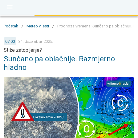
Početak
/
Meteo vijesti
/
Prognoza vremena: Sunčano pa oblačnije. Raz
07:00
31. decembar 2025.
Stiže zatopljenje?
Sunčano pa oblačnije. Razmjerno
hladno