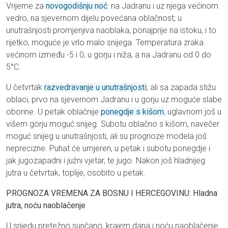
Vrijeme za
novogodišnju noć
: na Jadranu i uz njega većinom
vedro, na sjevernom dijelu povećana oblačnost; u
unutrašnjosti promjenjiva naoblaka, ponajprije na istoku, i to
rijetko, moguće je vrlo malo snijega. Temperatura zraka
većinom između -5 i 0, u gorju i niža, a na Jadranu od 0 do
5°C.
U četvrtak
razvedravanje u unutrašnjosti
, ali sa zapada stižu
oblaci, prvo na sjevernom Jadranu i u gorju uz moguće slabe
oborine. U petak oblačnije
ponegdje s kišom
, uglavnom još u
višem gorju moguć snijeg. Subotu oblačno s kišom, navečer
moguć snijeg u unutrašnjosti, ali su prognoze modela još
neprecizne. Puhat će umjeren, u petak i subotu ponegdje i
jak jugozapadni i južni vjetar, te jugo. Nakon još hladnijeg
jutra u četvrtak, toplije, osobito u petak.
PROGNOZA VREMENA ZA BOSNU I HERCEGOVINU: Hladna
jutra, noću naoblačenje
U srijedu pretežno sunčano, krajem dana i noću naoblačenje.