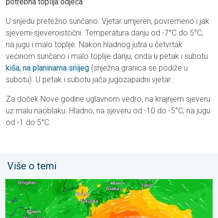
potrebna toplija odjeća
U srijedu pretežno sunčano. Vjetar umjeren, povremeno i jak
sjeverni-sjeveroistočni. Temperatura danju od -7°C do 5°C,
na jugu i malo toplije. Nakon hladnog jutra u četvrtak
većinom sunčano i malo toplije danju, onda u petak i subotu
kiša, na planinama snijeg
(snježna granica se podiže u
subotu). U petak i subotu jača jugozapadni vjetar.
Za doček Nove godine uglavnom vedro, na krajnjem sjeveru
uz malu naoblaku. Hladno, na sjeveru od -10 do -5°C, na jugu
od -1 do 5°C.
Više o temi
Japan se priprema za tajfun Dolphin. Strah od klizišta. . . srijed