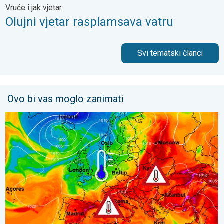
Vruće i jak vjetar
Olujni vjetar rasplamsava vatru
Svi tematski članci
Ovo bi vas moglo zanimati
Još toplije do petka, 40-ice se šire. Ljetne vrućine. . . utorak, 4