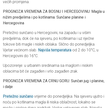
većih promjena.
PROGNOZA VREMENA ZA BOSNU I HERCEGOVINU: Magla u
nižim predjelima i po kotlinama. Sunčane planine i
Hercegovina
Pretežno sunčano u Hercegovini, na zapadu i u višim
predjelima, dok će na sjeveru, po kotlinama i uz riječne
tokove biti magle i niskih oblaka. Slično do ponedjeljka.
Vjetar većinom slab.
Najviša temperatura
od 2 do 10°C, u
Hercegovini do 16°C.
Upozorenje: u urbanim sredinama sa maglom i niskim
oblacima bit će zagađen i vrlo zagađen zrak.
PROGNOZA VREMENA ZA CRNU GORU: Sunčan jug i planine,
i dalje
Pretežno sunčano
vrijeme do ponedjeljka. Na sjeveru ujutro i
noću po kotlinama magla ili niska oblačnost, lokalno se
može i cijelog dana zadržati. Vjetar uglavnom slab. Najviša