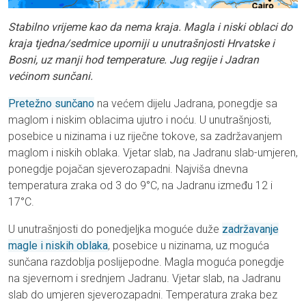
Stabilno vrijeme kao da nema kraja. Magla i niski oblaci do
kraja tjedna/sedmice uporniji u unutrašnjosti Hrvatske i
Bosni, uz manji hod temperature. Jug regije i Jadran
većinom sunčani.
Pretežno sunčano
na većem dijelu Jadrana, ponegdje sa
maglom i niskim oblacima ujutro i noću. U unutrašnjosti,
posebice u nizinama i uz riječne tokove, sa zadržavanjem
maglom i niskih oblaka. Vjetar slab, na Jadranu slab-umjeren,
ponegdje pojačan sjeverozapadni. Najviša dnevna
temperatura zraka od 3 do 9°C, na Jadranu između 12 i
17°C.
U unutrašnjosti do ponedjeljka moguće duže
zadržavanje
magle i niskih oblaka
, posebice u nizinama, uz moguća
sunčana razdoblja poslijepodne. Magla moguća ponegdje
na sjevernom i srednjem Jadranu. Vjetar slab, na Jadranu
slab do umjeren sjeverozapadni. Temperatura zraka bez