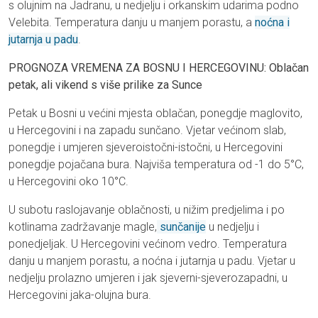
s olujnim na Jadranu, u nedjelju i orkanskim udarima podno
Velebita. Temperatura danju u manjem porastu, a
noćna i
jutarnja u padu
.
PROGNOZA VREMENA ZA BOSNU I HERCEGOVINU: Oblačan
petak, ali vikend s više prilike za Sunce
Petak u Bosni u većini mjesta oblačan, ponegdje maglovito,
u Hercegovini i na zapadu sunčano. Vjetar većinom slab,
ponegdje i umjeren sjeveroistočni-istočni, u Hercegovini
ponegdje pojačana bura. Najviša temperatura od -1 do 5°C,
u Hercegovini oko 10°C.
U subotu raslojavanje oblačnosti, u nižim predjelima i po
kotlinama zadržavanje magle,
sunčanije
u nedjelju i
ponedjeljak. U Hercegovini većinom vedro. Temperatura
danju u manjem porastu, a noćna i jutarnja u padu. Vjetar u
nedjelju prolazno umjeren i jak sjeverni-sjeverozapadni, u
Hercegovini jaka-olujna bura.