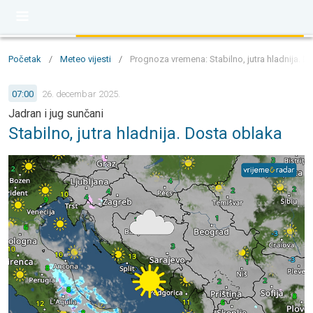
Početak
/
Meteo vijesti
/
Prognoza vremena: Stabilno, jutra hladnija. D
07:00
26. decembar 2025.
Jadran i jug sunčani
Stabilno, jutra hladnija. Dosta oblaka