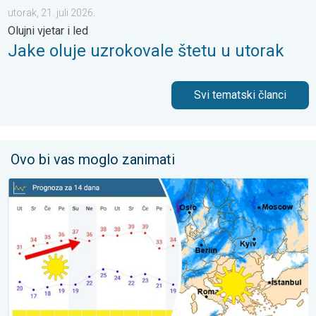
utorak, 21. juli 2026.
Olujni vjetar i led
Jake oluje uzrokovale štetu u utorak
Svi tematski članci
Ovo bi vas moglo zanimati
Ljeto u punom sjaju – Sunce i vruće. Većinom stabilno. . . utorak