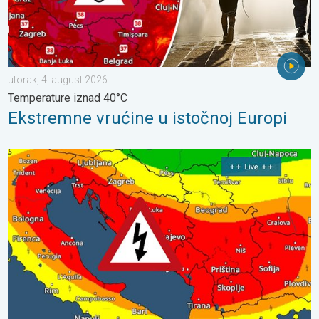
utorak, 4. august 2026.
Temperature iznad 40°C
Ekstremne vrućine u istočnoj Europi
Jake oluje uzrokovale štetu u utorak. Olujni vjetar i led. . . utorak