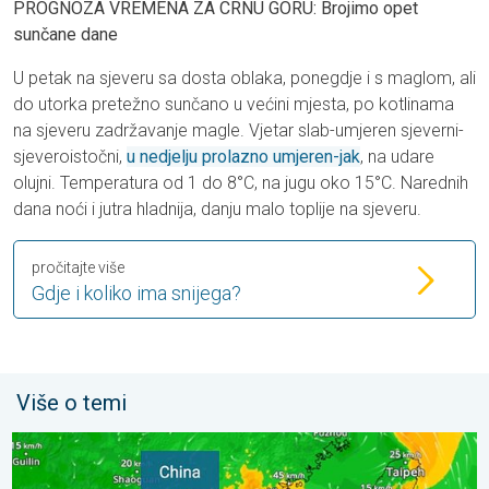
PROGNOZA VREMENA ZA CRNU GORU: Brojimo opet
sunčane dane
U petak na sjeveru sa dosta oblaka, ponegdje i s maglom, ali
do utorka pretežno sunčano u većini mjesta, po kotlinama
na sjeveru zadržavanje magle. Vjetar slab-umjeren sjeverni-
sjeveroistočni,
u nedjelju prolazno umjeren-jak
, na udare
olujni. Temperatura od 1 do 8°C, na jugu oko 15°C. Narednih
dana noći i jutra hladnija, danju malo toplije na sjeveru.
pročitajte više
Gdje i koliko ima snijega?
Više o temi
Upozorenje na tajfun za Kinu. Do 500 litara kiše. . . petak, 24. ju