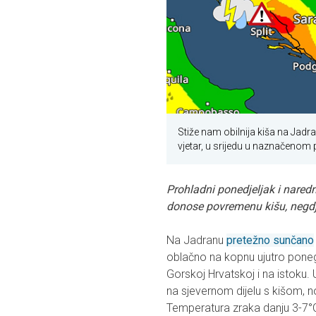
Stiže nam obilnija kiša na Jadra
vjetar, u srijedu u naznačenom 
Prohladni ponedjeljak i naredn
donose povremenu kišu, negdje 
Na Jadranu
pretežno sunčano
oblačno na kopnu ujutro ponegd
Gorskoj Hrvatskoj i na istoku
na sjevernom dijelu s kišom, no
Temperatura zraka danju 3-7°C