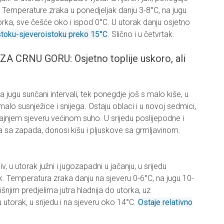
tak. Temperature zraka u ponedjeljak danju 3-8°C, na jugu
orka, sve češće oko i ispod 0°C. U utorak danju osjetno
stoku-sjeveroistoku preko 15°C
. Slično i u četvrtak.
RNU GORU: Osjetno toplije uskoro, ali
jugu sunčani intervali, tek ponegdje još s malo kiše, u
alo susnježice i snijega. Ostaju oblaci i u novoj sedmici,
jnjem sjeveru većinom suho. U srijedu poslijepodne i
sa zapada, donosi kišu i pljuskove sa grmljavinom.
v, u utorak južni i jugozapadni u jačanju, u srijedu
ak. Temperatura zraka danju na sjeveru 0-6°C, na jugu 10-
išnjim predjelima jutra hladnija do utorka, uz
u utorak, u srijedu i na sjeveru oko 14°C.
Ostaje relativno