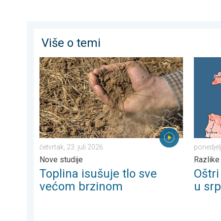
Više o temi
Toplina isušuje tlo sve većom brzinom. Nove studije. . 
Oštri ko
četvrtak, 23. juli 2026.
ponedjel
Nove studije
Razlike
Toplina isušuje tlo sve
Oštr
većom brzinom
u sr