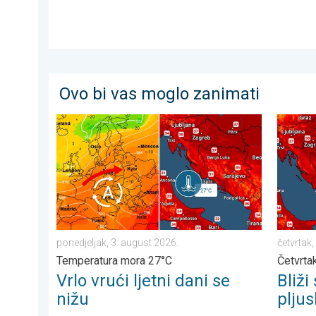
Ovo bi vas moglo zanimati
Vrlo vrući ljetni dani se nižu. Temperatura mora 27°C. 
Bliži se
ponedjeljak, 3. august 2026.
četvrtak,
Temperatura mora 27°C
Četvrtak
Vrlo vrući ljetni dani se
Bliži
nižu
plju