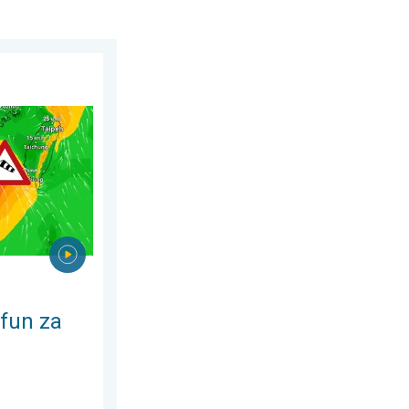
gust 2026.
 Do 500 litara kiše. . . petak, 24. juli 2026.
jfun za