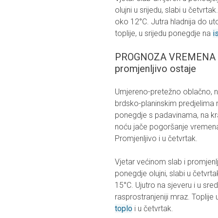
olujni u srijedu, slabi u četvr
oko 12°C. Jutra hladnija do ut
toplije, u srijedu ponegdje na
i
PROGNOZA VREMENA ZA C
promjenljivo ostaje
Umjereno-pretežno oblačno, na 
brdsko-planinskim predjelima m
ponegdje s padavinama, na kra
noću jače pogoršanje vremena 
Promjenljivo i u četvrtak.
Vjetar većinom slab i promjenlji
ponegdje olujni, slabi u četvrt
15°C. Ujutro na sjeveru i u sred
rasprostranjeniji mraz. Toplije 
toplo
i u četvrtak.