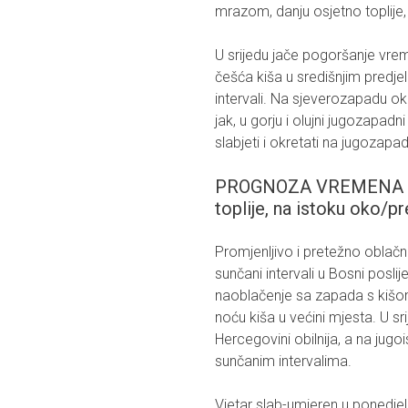
mrazom, danju osjetno toplije
U srijedu jače pogoršanje vrem
češća kiša u središnjim predje
intervali. Na sjeverozapadu ok
jak, u gorju i olujni jugozapadn
slabjeti i okretati na jugozapa
PROGNOZA VREMENA ZA
toplije, na istoku oko/pr
Promjenljivo i pretežno oblačn
sunčani intervali u Bosni posl
naoblačenje sa zapada s kišom
noću kiša u većini mjesta. U sr
Hercegovini obilnija, a na jug
sunčanim intervalima.
Vjetar slab-umjeren u ponedjel