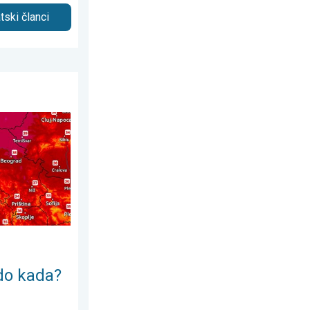
tski članci
st 2026.
Lokalno 40-ice. . . nedjelja, 2. august 2026.
 do kada?