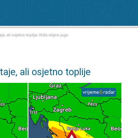
, ali osjetno toplije; Stiže olujno jugo
aje, ali osjetno toplije