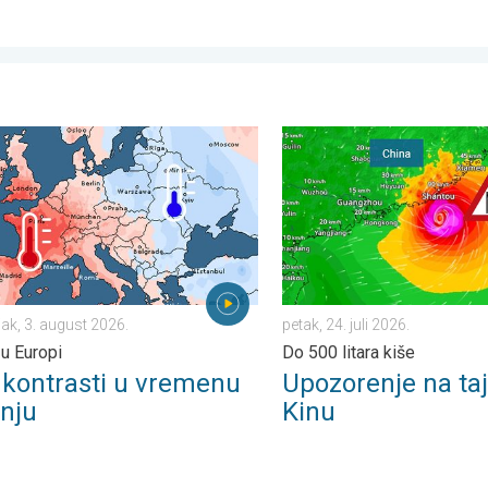
. četvrtak, 23. juli 2026.
ntrasti u vremenu u srpnju. Razlike u Europi. . . ponedjeljak, 3. au
Upozorenje na tajfun za Kinu.
jak, 3. august 2026.
petak, 24. juli 2026.
 u Europi
Do 500 litara kiše
i kontrasti u vremenu
Upozorenje na ta
pnju
Kinu