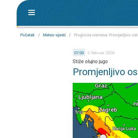
Početak
/
Meteo vijesti
/
Prognoza vremena: Promjenljivo ostaje
07:00
2. februar 2026.
Stiže olujno jugo
Promjenljivo ost