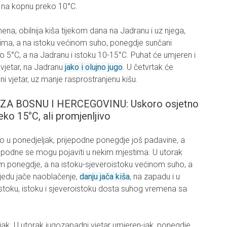
, na kopnu preko 10°C.
ena, obilnija kiša tijekom dana na Jadranu i uz njega,
lima, a na istoku većinom suho, ponegdje sunčani
o 5°C, a na Jadranu i istoku 10-15°C. Puhat će umjeren i
i vjetar, na Jadranu
jako i olujno jugo
. U četvrtak će
dni vjetar, uz manje rasprostranjenu kišu.
 BOSNU I HERCEGOVINU: Uskoro osjetno
eko 15°C, ali promjenljivo
o u ponedjeljak, prijepodne ponegdje još padavine, a
ijepodne se mogu pojaviti u nekim mjestima. U utorak
 ponegdje, a na istoku-sjeveroistoku većinom suho, a
ijedu jače naoblačenje,
danju jača kiša
, na zapadu i u
oistoku, istoku i sjeveroistoku dosta suhog vremena sa
jak. U utorak jugozapadni vjetar umjeren-jak, ponegdje