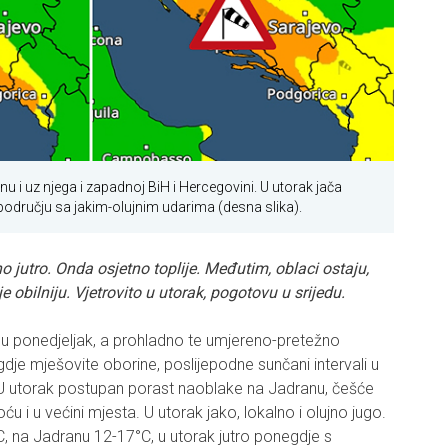
nu i uz njega i zapadnoj BiH i Hercegovini. U utorak jača
području sa jakim-olujnim udarima (desna slika).
o jutro. Onda osjetno toplije. Međutim, oblaci ostaju,
obilniju. Vjetrovito u utorak, pogotovu u srijedu.
u ponedjeljak, a prohladno te umjereno-pretežno
je mješovite oborine, poslijepodne sunčani intervali u
. U utorak postupan porast naoblake na Jadranu, češće
ću i u većini mjesta. U utorak jako, lokalno i olujno jugo.
, na Jadranu 12-17°C, u utorak jutro ponegdje s