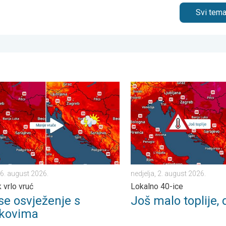
Svi tema
. . ponedjeljak, 3. august 2026.
 osvježenje s pljuskovima. Četvrtak vrlo vruć. . . četvrtak, 6. augu
Još malo toplije, do kada?. 
 6. august 2026.
nedjelja, 2. august 2026.
 vrlo vruć
Lokalno 40-ice
 se osvježenje s
Još malo toplije,
skovima