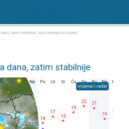
ana, zatim stabilnije. Jutra hladnija od srijede
a dana, zatim stabilnije