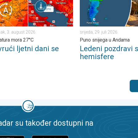
jak, 3. august 2026.
srijeda, 29. juli 2026.
tura mora 27°C
Puno snijega u Andama
vrući ljetni dani se
Ledeni pozdravi s
hemisfere
dar su također dostupni na