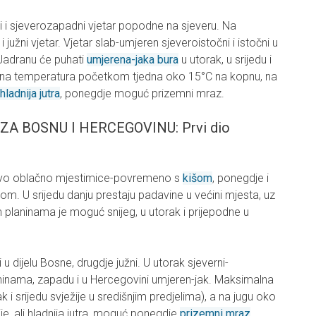
i i sjeverozapadni vjetar popodne na sjeveru. Na
južni vjetar. Vjetar slab-umjeren sjeveroistočni i istočni u
 Jadranu će puhati
umjerena-jaka bura
u utorak, u srijedu i
na temperatura početkom tjedna oko 15°C na kopnu, na
hladnija jutra
, ponegdje moguć prizemni mraz.
 BOSNU I HERCEGOVINU: Prvi dio
ljivo oblačno mjestimice-povremeno s
kišom
, ponegdje i
om. U srijedu danju prestaju padavine u većini mjesta, uz
 planinama je moguć snijeg, u utorak i prijepodne u
u dijelu Bosne, drugdje južni. U utorak sjeverni-
laninama, zapadu i u Hercegovini umjeren-jak. Maksimalna
i srijedu svježije u središnjim predjelima), a na jugu oko
je, ali hladnija jutra, moguć ponegdje
prizemni mraz
.