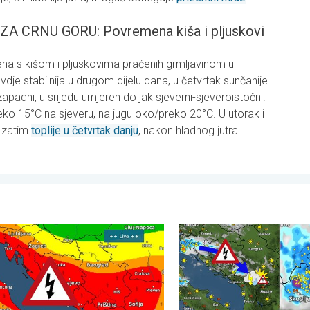
CRNU GORU: Povremena kiša i pljuskovi
na s kišom i pljuskovima praćenih grmljavinom u
ovdje stabilnija u drugom dijelu dana, u četvrtak sunčanije.
apadni, u srijedu umjeren do jak sjeverni-sjeveroistočni.
ko 15°C na sjeveru, na jugu oko/preko 20°C. U utorak i
, zatim
toplije u četvrtak danju
, nakon hladnog jutra.
d 40°C. . . utorak, 4. august 2026.
je uzrokovale štetu u utorak. Olujni vjetar i led. . . utorak, 21. juli
Pješčana oluja u Skoplju. Oluj