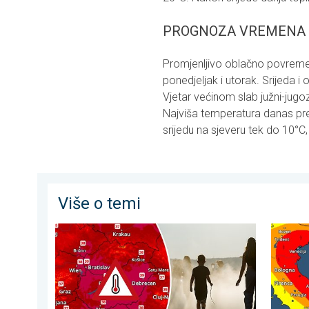
PROGNOZA VREMENA ZA 
Promjenljivo oblačno povreme
ponedjeljak i utorak. Srijeda i 
Vjetar većinom slab južni-jugoz
Najviša temperatura danas pre
srijedu na sjeveru tek do 10°C
Više o temi
Ekstremne vrućine u istočnoj Europi. Temperature izna
Jake olu