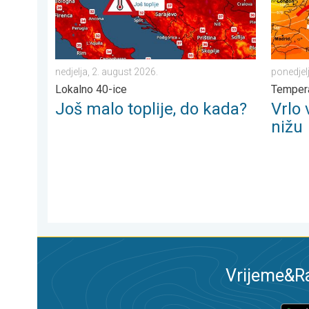
nedjelja, 2. august 2026.
ponedjel
Lokalno 40-ice
Tempera
Još malo toplije, do kada?
Vrlo 
nižu
Vrijeme&Ra