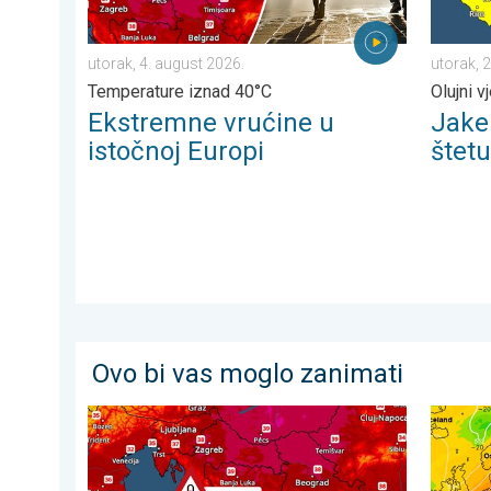
utorak, 4. august 2026.
utorak, 2
Temperature iznad 40°C
Olujni vj
Ekstremne vrućine u
Jake
istočnoj Europi
štetu
Ovo bi vas moglo zanimati
Još malo toplije, do kada?. Lokalno 40-ice. . . nedjel
Vrlo vru