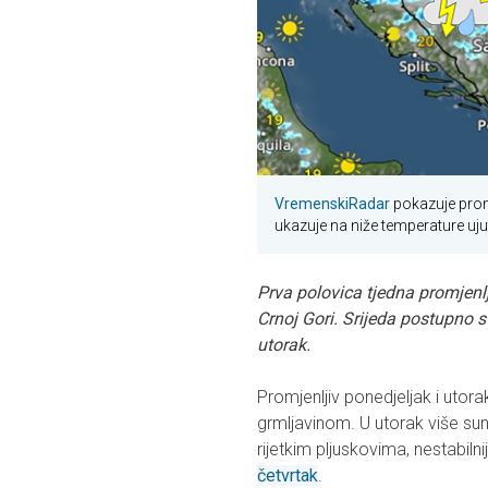
VremenskiRadar
pokazuje promj
ukazuje na niže temperature uju
Prva polovica tjedna promjenlji
Crnoj Gori. Srijeda postupno s
utorak.
Promjenljiv ponedjeljak i utor
grmljavinom. U utorak više sun
rijetkim pljuskovima, nestabilnij
četvrtak
.