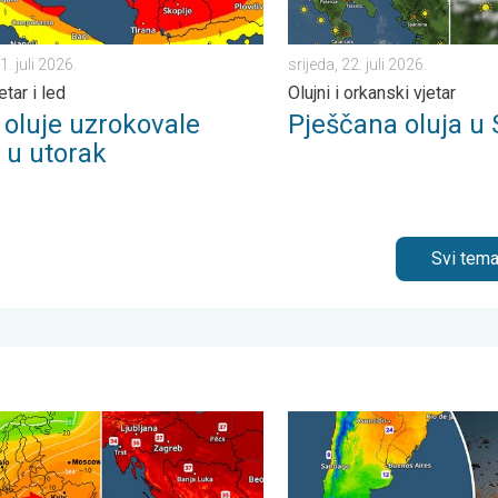
1. juli 2026.
srijeda, 22. juli 2026.
etar i led
Olujni i orkanski vjetar
 oluje uzrokovale
Pješčana oluja u 
 u utorak
Svi tema
ja, 2. august 2026.
ći ljetni dani se nižu. Temperatura mora 27°C. . . ponedjeljak, 3. 
Ledeni pozdravi s južne hemi