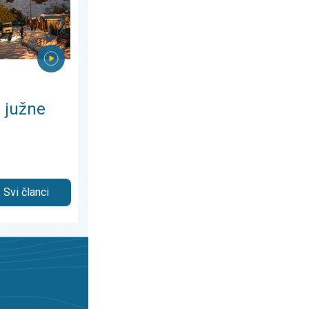
 južne
Svi članci