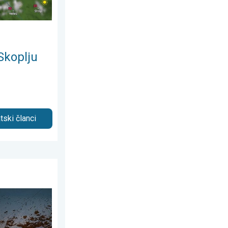
Skoplju
tski članci
august 2026.
sfere. Puno snijega u Andama. . . srijeda, 29. juli 2026.