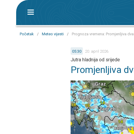
Početak
/
Meteo vijesti
/
Prognoza vremena: Promjenljiva dva d
05:30
20. april 2026.
Jutra hladnija od srijede
Promjenljiva dv