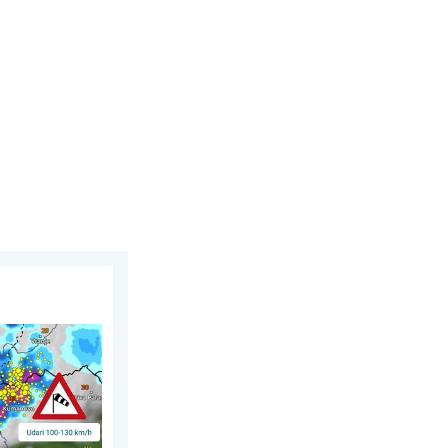
 2026.
ni i orkanski vjetar. . . srijeda, 22. juli 2026.