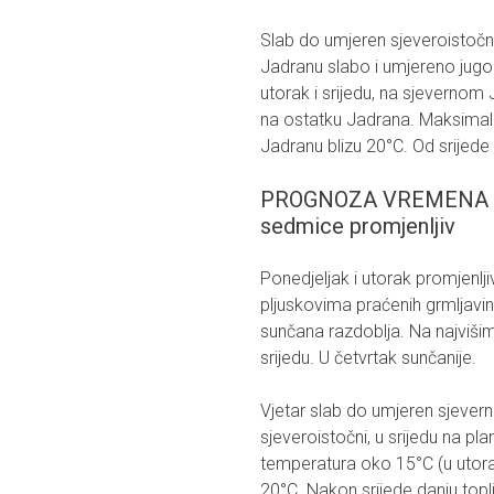
Slab do umjeren sjeveroistočn
Jadranu slabo i umjereno jugo i 
utorak i srijedu, na sjevernom
na ostatku Jadrana. Maksimal
Jadranu blizu 20°C. Od srijede
PROGNOZA VREMENA ZA
sedmice promjenljiv
Ponedjeljak i utorak promjen
pljuskovima praćenih grmljavin
sunčana razdoblja. Na najvišim
srijedu. U četvrtak sunčanije.
Vjetar slab do umjeren sjeverni 
sjeveroistočni, u srijedu na p
temperatura oko 15°C (u utorak 
20°C. Nakon srijede danju topli