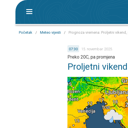
Početak
/
Meteo vijesti
/
Prognoza vremena: Proljetni vikend, 
07:30
15. novembar 2025.
Preko 20C, pa promjena
Proljetni vikend