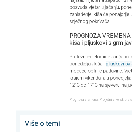
najstabilnije, a na zapadu i u 
posvuda vjetar u jačanju, poneg
zahlađenje, kiša će ponajprije 
snježnog pokrivača.
PROGNOZA VREMENA ZA C
kiša i pljuskovi s grmlj
Pretežno-djelomice sunčano, n
ponedjeljak kiša i
pljuskovi sa 
moguće obilnije padavine. Vjet
krajem vikenda, a u ponedjelj
12°C do 17°C na sjeveru, na ju
Prognoza vremena: Proljetni vikend, prek
Više o temi