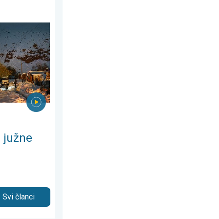
jeda, 5. august 2026.
sfere. Puno snijega u Andama. . . srijeda, 29. juli 2026.
 južne
Svi članci