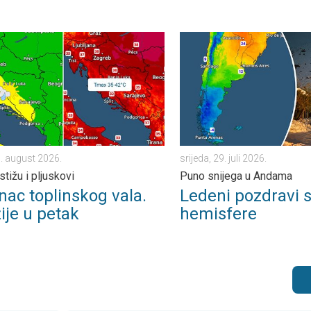
ja, 2. august 2026.
toplinskog vala. Svježije u petak. Negdje stižu i pljuskovi. . . sri
Ledeni pozdravi s južne hemi
5. august 2026.
srijeda, 29. juli 2026.
tižu i pljuskovi
Puno snijega u Andama
nac toplinskog vala.
Ledeni pozdravi s
ije u petak
hemisfere