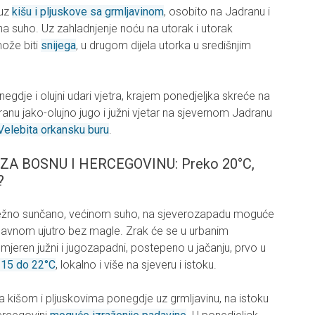
 uz
kišu i pljuskove sa grmljavinom
, osobito na Jadranu i
ana suho. Uz zahladnjenje noću na utorak i utorak
može biti
snijega
, u drugom dijela utorka u središnjim
negdje i olujni udari vjetra, krajem ponedjeljka skreće na
ranu jako-olujno jugo i južni vjetar na sjevernom Jadranu
Velebita orkansku buru
.
 BOSNU I HERCEGOVINU: Preko 20°C,
?
etežno sunčano, većinom suho, na sjeverozapadu moguće
uglavnom ujutro bez magle. Zrak će se u urbanim
-umjeren južni i jugozapadni, postepeno u jačanju, prvo u
 15 do 22°C
, lokalno i više na sjeveru i istoku.
a kišom i pljuskovima ponegdje uz grmljavinu, na istoku