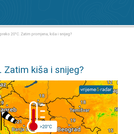
preko 20°C. Zatim promjena, kiša i snijeg?
. Zatim kiša i snijeg?