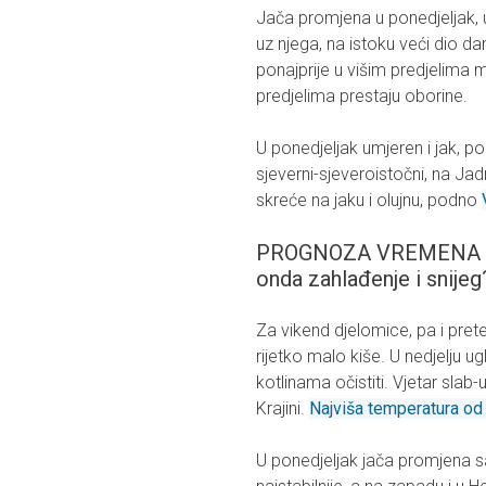
Jača promjena u ponedjeljak,
uz njega, na istoku veći dio d
ponajprije u višim predjelima 
predjelima prestaju oborine.
U ponedjeljak umjeren i jak, po
sjeverni-sjeveroistočni, na Jad
skreće na jaku i olujnu, podno
PROGNOZA VREMENA ZA
onda zahlađenje i snijeg
Za vikend djelomice, pa i pr
rijetko malo kiše. U nedjelju 
kotlinama očistiti. Vjetar slab
Krajini.
Najviša temperatura od
U ponedjeljak jača promjena s