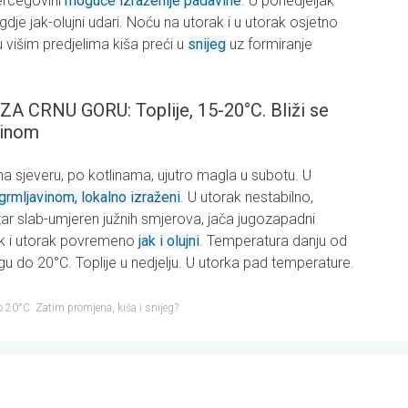
Hercegovini
moguće izraženije padavine
. U ponedjeljak
dje jak-olujni udari. Noću na utorak i u utorak osjetno
u višim predjelima kiša preći u
snijeg
uz formiranje
RNU GORU: Toplije, 15-20°C. Bliži se
avinom
a sjeveru, po kotlinama, ujutro magla u subotu. U
grmljavinom, lokalno izraženi
. U utorak nestabilno,
ar slab-umjeren južnih smjerova, jača jugozapadni
ak i utorak povremeno
jak i olujni
. Temperatura danju od
gu do 20°C. Toplije u nedjelju. U utorka pad temperature.
o 20°C. Zatim promjena, kiša i snijeg?