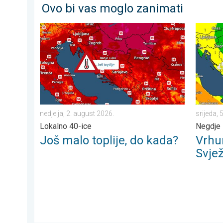
Ovo bi vas moglo zanimati
Još malo toplije, do kada?. Lokalno 40-ice. . . nedjel
Vrhunac 
nedjelja, 2. august 2026.
srijeda, 
Lokalno 40-ice
Negdje s
Još malo toplije, do kada?
Vrhu
Svjež