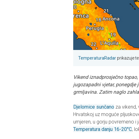
TemperaturaRadar
prikazuje t
Vikend iznadprosječno topao, n
jugozapadni vjetar, ponegdje ja
grmljavina. Zatim naglo zahlađ
Djelomice sunčano
za vikend, 
Hrvatskoj uz moguće pljuskove i
umjeren, u gorju povremeno i ja
Temperatura danju 16-20°C
, lo