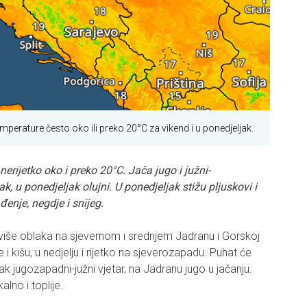
emperature često oko ili preko 20°C za vikend i u ponedjeljak.
erijetko oko i preko 20°C. Jača jugo i južni-
k, u ponedjeljak olujni. U ponedjeljak stižu pljuskovi i
enje, negdje i snijeg.
više oblaka na sjevernom i srednjem Jadranu i Gorskoj
 kišu, u nedjelju i rijetko na sjeverozapadu. Puhat će
k jugozapadni-južni vjetar, na Jadranu jugo u jačanju.
kalno i toplije.