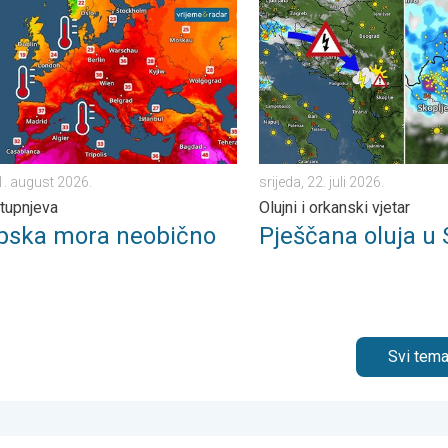
tak, 24. juli 2026.
a mora neobično topla. Do 30 stupnjeva. . . subota, 1. august 2
Pješčana oluja u Skoplju. Oluj
1. august 2026.
srijeda, 22. juli 2026.
tupnjeva
Olujni i orkanski vjetar
pska mora neobično
Pješčana oluja u 
Svi tema