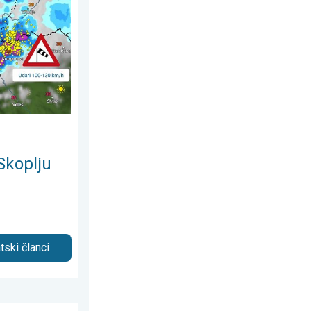
026.
ni i orkanski vjetar. . . srijeda, 22. juli 2026.
Skoplju
tski članci