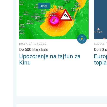
Upozorenje na tajfun za Kinu. Do 500 litara kiše. . . pe
Europsk
petak, 24. juli 2026.
subota, 
Do 500 litara kiše
Do 30 s
Upozorenje na tajfun za
Euro
Kinu
topla