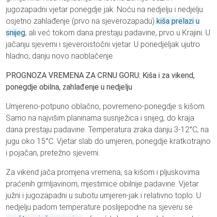
jugozapadni vjetar ponegdje jak. Noću na nedjelju i nedjelju
osjetno zahlađenje (prvo na sjeverozapadu)
kiša prelazi u
snijeg
, ali već tokom dana prestaju padavine, prvo u Krajini. U
jačanju sjeverni i sjeveroistočni vjetar. U ponedjeljak ujutro
hladno, danju novo naoblačenje.
PROGNOZA VREMENA ZA CRNU GORU: Kiša i za vikend,
ponegdje obilna, zahlađenje u nedjelju
Umjereno-potpuno oblačno, povremeno-ponegdje s kišom.
Samo na najvišim planinama susnježica i snijeg, do kraja
dana prestaju padavine. Temperatura zraka danju 3-12°C, na
jugu oko 15°C. Vjetar slab do umjeren, ponegdje kratkotrajno
i pojačan, pretežno sjeverni.
Za vikend jača promjena vremena, sa kišom i pljuskovima
praćenih grmljavinom, mjestimice obilnije padavine. Vjetar
južni i jugozapadni u subotu umjeren-jak i relativno toplo. U
nedjelju padom temperature poslijepodne na sjeveru se