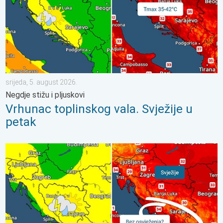
srijeda, 5. august 2026.
Negdje stižu i pljuskovi
Vrhunac toplinskog vala. Svježije u
petak
Svježije, ne i svuda. Lokalni pljuskovi. Ponovno toplije. . . petak