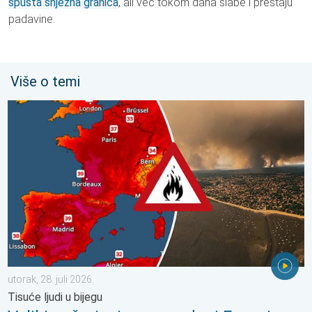
spušta snježna granica
, ali već tokom dana slabe i prestaju
padavine.
Više o temi
Veliki požari u jugozapadnoj Europi. Tisuće ljudi u bijegu. . . utora
utorak, 28. juli 2026.
Tisuće ljudi u bijegu