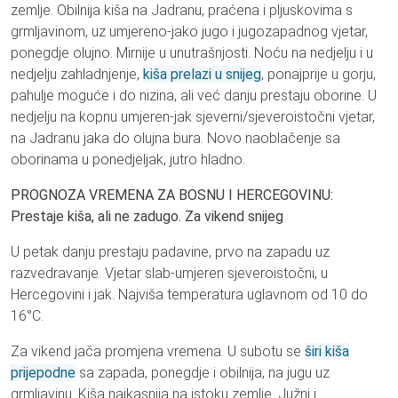
zemlje. Obilnija kiša na Jadranu, praćena i pljuskovima s
grmljavinom, uz umjereno-jako jugo i jugozapadnog vjetar,
ponegdje olujno. Mirnije u unutrašnjosti. Noću na nedjelju i u
nedjelju zahladnjenje,
kiša prelazi u snijeg
, ponajprije u gorju,
pahulje moguće i do nizina, ali već danju prestaju oborine. U
nedjelju na kopnu umjeren-jak sjeverni/sjeveroistočni vjetar,
na Jadranu jaka do olujna bura. Novo naoblačenje sa
oborinama u ponedjeljak, jutro hladno.
PROGNOZA VREMENA ZA BOSNU I HERCEGOVINU:
Prestaje kiša, ali ne zadugo. Za vikend snijeg
U petak danju prestaju padavine, prvo na zapadu uz
razvedravanje. Vjetar slab-umjeren sjeveroistočni, u
Hercegovini i jak. Najviša temperatura uglavnom od 10 do
16°C.
Za vikend jača promjena vremena. U subotu se
širi kiša
prijepodne
sa zapada, ponegdje i obilnija, na jugu uz
grmljavinu. Kiša najkasnija na istoku zemlje. Južni i