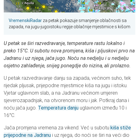
VremenskiRadar
za petak pokazuje smanjenje oblačnosti sa
zapada, na jugu-jugoistoku regije oblačnije mjestimice s kišom
U petak se širi razvedravanje, temperature rastu lokalno i
preko 15°C. U subotu nova promjena, kiša i pljuskovi prvo na
Jadranu i uz njega, jača jugo. Noću na nedjelju i u nedjelju
osjetno zahlađenje, snijeg ponegdje do nizina, ali prolazno.
U petak razvedravanje danju sa zapada, većinom suho, tek
rijedak pljusak, prijepodne mjestimice kiša na jugu i istoku.
Vjetar uglavnom slab, a na Jadranu većinom umjeren
sjeverozapadnjak, na otvorenom moru i jak. Potkraj dana i
noću jača jugo.
Temperatura danju
uglavnom između 10 i
16°C.
Jača promjena vremena za vikend. Već u subotu
kiša stiže
prijepodne na Jadranu
i uz njega, do noći se širi na veći dio