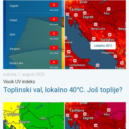
Toplinski val, lokalno 40°C. Još toplije?. Visok UV indeks. . . su
subota, 1. august 2026.
Visok UV indeks
Toplinski val, lokalno 40°C. Još toplije?
Vrhunac toplinskog vala. Svježije u petak. Negdje stižu i pljuskovi