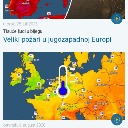
utorak, 28. juli 2026.
Tisuće ljudi u bijegu
Veliki požari u jugozapadnoj Europi
Hladnije noći pred nama. Zapadna-središnja Europa. . . četvrta
četvrtak, 6. august 2026.