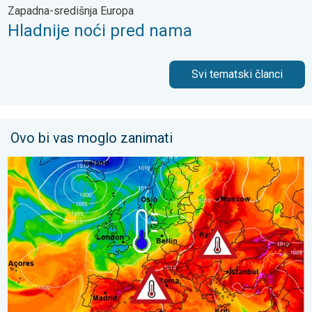
Zapadna-središnja Europa
Hladnije noći pred nama
Svi tematski članci
Ovo bi vas moglo zanimati
Još toplije do petka, 40-ice se šire. Ljetne vrućine. . . utorak, 4