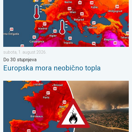
subota, 1. august 2026.
Do 30 stupnjeva
Europska mora neobično topla
Veliki požari u jugozapadnoj Europi. Tisuće ljudi u bijegu. . . utor