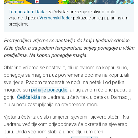
TemperaturniRadar
za četvrtak prikazuje relativno toplo
vrijeme. U petak
VremenskiRadar
pokazuje snijeg u planinskim
predjelima
Promjenljivo vrijeme se nastavlja do kraja tjedna/sedmice.
Kiša rjeđa, a sa padom temperature, snijeg ponegdje u višim
predjelima. Na kopnu ponegdje magla.
Oblačno vrijeme se nastavlja, ali uglavnom na kopnu suho,
ponegdje sa maglom, uz povremene oborine na kopnu, ali
sve rjeđe. Padom temperature noću na petak i od petka
moguće su i
pahulje ponegdje
, ali uglavnom će one padati u
gorju.
Češća kiša
na Jadranu u četvrtak, u petak u Dalmaciji,
a u subotu zastupljenija na otvorenom moru.
Vjetar u četvrtak slab i umjeren sjeverni i sjeveroistočni. Na
Jadranu već tijekom prijepodneva će okretati na sjeverac i
buru. Onda većinom slab, a u nedjelju i umjeren