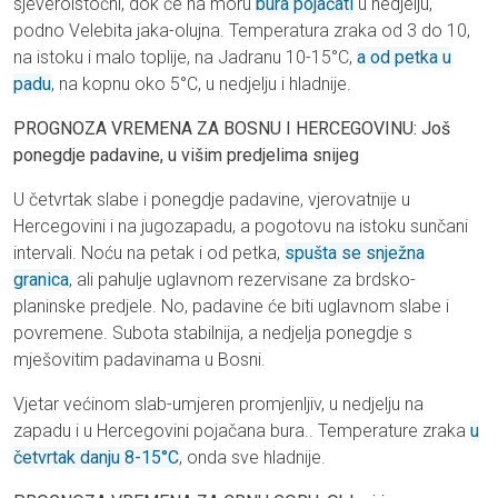
sjeveroistočni, dok će na moru
bura pojačati
u nedjelju,
podno Velebita jaka-olujna. Temperatura zraka od 3 do 10,
na istoku i malo toplije, na Jadranu 10-15°C,
a od petka u
padu
, na kopnu oko 5°C, u nedjelju i hladnije.
PROGNOZA VREMENA ZA BOSNU I HERCEGOVINU: Još
ponegdje padavine, u višim predjelima snijeg
U četvrtak slabe i ponegdje padavine, vjerovatnije u
Hercegovini i na jugozapadu, a pogotovu na istoku sunčani
intervali. Noću na petak i od petka,
spušta se snježna
granica
, ali pahulje uglavnom rezervisane za brdsko-
planinske predjele. No, padavine će biti uglavnom slabe i
povremene. Subota stabilnija, a nedjelja ponegdje s
mješovitim padavinama u Bosni.
Vjetar većinom slab-umjeren promjenljiv, u nedjelju na
zapadu i u Hercegovini pojačana bura.. Temperature zraka
u
četvrtak danju 8-15°C
, onda sve hladnije.