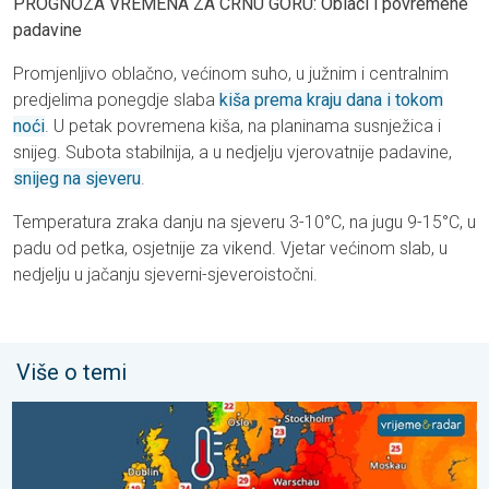
PROGNOZA VREMENA ZA CRNU GORU: Oblaci i povremene
padavine
Promjenljivo oblačno, većinom suho, u južnim i centralnim
predjelima ponegdje slaba
kiša prema kraju dana i tokom
noći
. U petak povremena kiša, na planinama susnježica i
snijeg. Subota stabilnija, a u nedjelju vjerovatnije padavine,
snijeg na sjeveru
.
Temperatura zraka danju na sjeveru 3-10°C, na jugu 9-15°C, u
padu od petka, osjetnije za vikend. Vjetar većinom slab, u
nedjelju u jačanju sjeverni-sjeveroistočni.
Više o temi
Europska mora neobično topla. Do 30 stupnjeva. . . subota, 1.