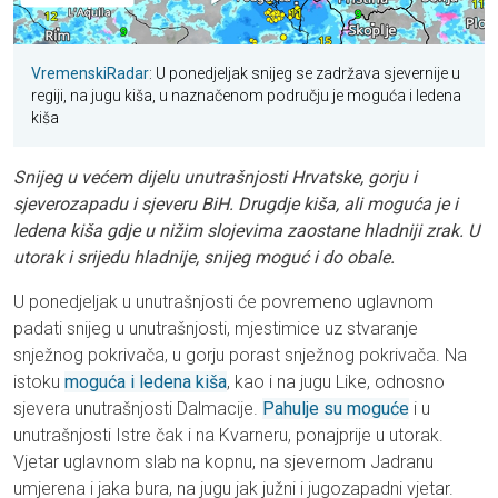
VremenskiRadar
: U ponedjeljak snijeg se zadržava sjevernije u
regiji, na jugu kiša, u naznačenom području je moguća i ledena
kiša
Snijeg u većem dijelu unutrašnjosti Hrvatske, gorju i
sjeverozapadu i sjeveru BiH. Drugdje kiša, ali moguća je i
ledena kiša gdje u nižim slojevima zaostane hladniji zrak. U
utorak i srijedu hladnije, snijeg moguć i do obale.
U ponedjeljak u unutrašnjosti će povremeno uglavnom
padati snijeg u unutrašnjosti, mjestimice uz stvaranje
snježnog pokrivača, u gorju porast snježnog pokrivača. Na
istoku
moguća i ledena kiša
, kao i na jugu Like, odnosno
sjevera unutrašnjosti Dalmacije.
Pahulje su moguće
i u
unutrašnjosti Istre čak i na Kvarneru, ponajprije u utorak.
Vjetar uglavnom slab na kopnu, na sjevernom Jadranu
umjerena i jaka bura, na jugu jak južni i jugozapadni vjetar.