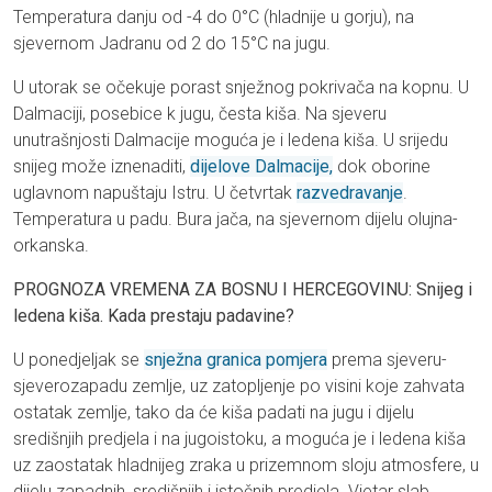
Temperatura danju od -4 do 0°C (hladnije u gorju), na
sjevernom Jadranu od 2 do 15°C na jugu.
U utorak se očekuje porast snježnog pokrivača na kopnu. U
Dalmaciji, posebice k jugu, česta kiša. Na sjeveru
unutrašnjosti Dalmacije moguća je i ledena kiša. U srijedu
snijeg može iznenaditi,
dijelove Dalmacije,
dok oborine
uglavnom napuštaju Istru. U četvrtak
razvedravanje
.
Temperatura u padu. Bura jača, na sjevernom dijelu olujna-
orkanska.
PROGNOZA VREMENA ZA BOSNU I HERCEGOVINU: Snijeg i
ledena kiša. Kada prestaju padavine?
U ponedjeljak se
snježna granica pomjera
prema sjeveru-
sjeverozapadu zemlje, uz zatopljenje po visini koje zahvata
ostatak zemlje, tako da će kiša padati na jugu i dijelu
središnjih predjela i na jugoistoku, a moguća je i ledena kiša
uz zaostatak hladnijeg zraka u prizemnom sloju atmosfere, u
dijelu zapadnih, središnjih i istočnih predjela. Vjetar slab