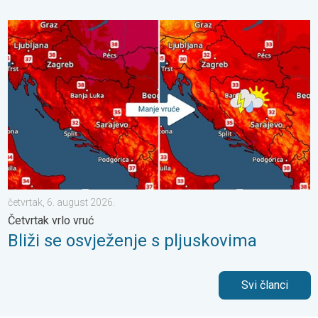
Bliži se osvježenje s pljuskovima. Četvrtak vrlo vruć. . . četvrta
četvrtak, 6. august 2026.
Četvrtak vrlo vruć
Bliži se osvježenje s pljuskovima
Svi članci