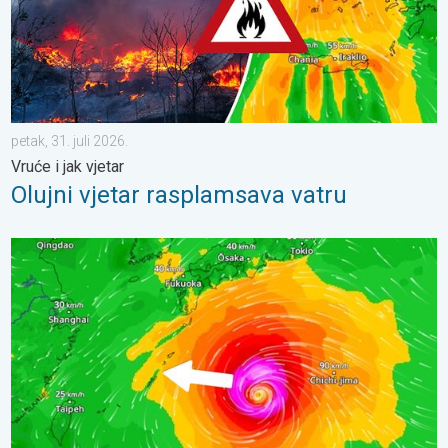
petak, 31. juli 2026.
Vruće i jak vjetar
Olujni vjetar rasplamsava vatru
Japan se priprema za tajfun Dolphin. Strah od klizišta. . . srijed