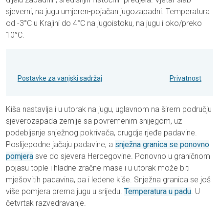
sjeverni, na jugu umjeren-pojačan jugozapadni. Temperatura
od -3°C u Krajini do 4°C na jugoistoku, na jugu i oko/preko
10°C.
Postavke za vanjski sadržaj
Privatnost
Kiša nastavlja i u utorak na jugu, uglavnom na širem području
sjeverozapada zemlje sa povremenim snijegom, uz
podebljanje snježnog pokrivača, drugdje rjeđe padavine.
Poslijepodne jačaju padavine, a
snježna granica se ponovno
pomjera
sve do sjevera Hercegovine. Ponovno u graničnom
pojasu tople i hladne zračne mase i u utorak može biti
mješovitih padavina, pa i ledene kiše. Snježna granica se još
više pomjera prema jugu u srijedu.
Temperatura u padu
. U
četvrtak razvedravanje.