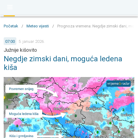
Početak
/
Meteo vijesti
/
Prognoza vremena: Negdje zimski dani, moguć
07:00
5. januar 2026.
Južnije kišovito
Negdje zimski dani, moguća ledena
kiša