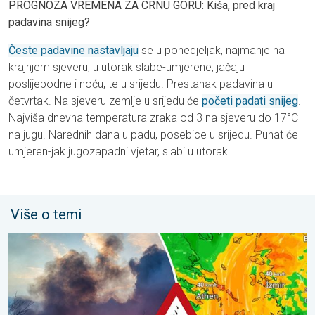
PROGNOZA VREMENA ZA CRNU GORU: Kiša, pred kraj
padavina snijeg?
Česte padavine nastavljaju
se u ponedjeljak, najmanje na
krajnjem sjeveru, u utorak slabe-umjerene, jačaju
poslijepodne i noću, te u srijedu. Prestanak padavina u
četvrtak. Na sjeveru zemlje u srijedu će
početi padati snijeg
.
Najviša dnevna temperatura zraka od 3 na sjeveru do 17°C
na jugu. Narednih dana u padu, posebice u srijedu. Puhat će
umjeren-jak jugozapadni vjetar, slabi u utorak.
Više o temi
Olujni vjetar rasplamsava vatru. Vruće i jak vjetar. . . petak, 31. j