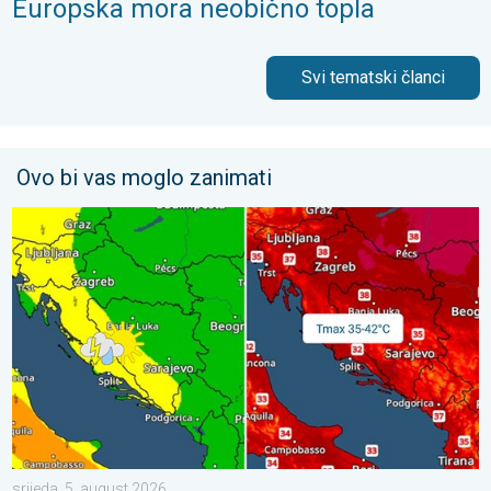
Europska mora neobično topla
Svi tematski članci
Ovo bi vas moglo zanimati
Vrhunac toplinskog vala. Svježije u petak. Negdje stižu i pljuskov
srijeda, 5. august 2026.