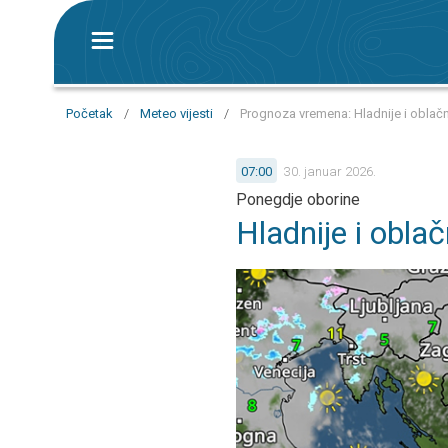
Početak
/
Meteo vijesti
/
Prognoza vremena: Hladnije i obla
07:00
30. januar 2026.
Ponegdje oborine
Hladnije i obla