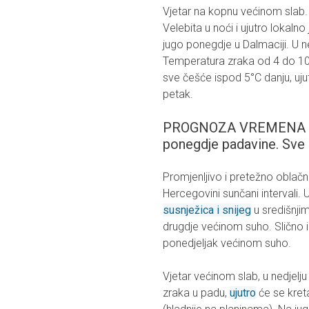
Vjetar na kopnu većinom slab
Velebita u noći i ujutro lokalno
jugo ponegdje u Dalmaciji. U n
Temperatura zraka od 4 do 10
sve češće ispod 5°C danju, uj
petak.
PROGNOZA VREMENA ZA
ponegdje padavine. Sve 
Promjenljivo i pretežno oblač
Hercegovini sunčani intervali. U
susnježica i snijeg
u središnjim
drugdje većinom suho. Slično i 
ponedjeljak većinom suho.
Vjetar većinom slab, u nedjelj
zraka u padu,
ujutro
će se kret