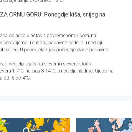
gu ostaje danju oko/preko 10°C.
CRNU GORU: Ponegdje kiša, snijeg na
etežno oblačno u petak s povremenom kišom, na
Slično vrijeme u subotu, padavine rjeđe, a u nedjelju
slab snijeg. U ponedjeljak još ponegdje slabe padavine.
v, u nedjelju u jačanju sjeverni i sjeveroistočni.
eru 1-7°C, na jugu 8-14°C, u nedjelju hladnije. Ujutro na
ma od -6 do 4°C.
subota, 1. august 2026.
e noći pred nama. Zapadna-središnja Europa. . . četvrtak, 6. augu
Oštri kontrasti u vremenu u 