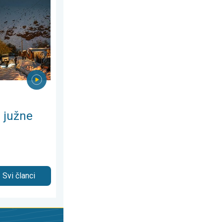
 2026.
sfere. Puno snijega u Andama. . . srijeda, 29. juli 2026.
 južne
Svi članci