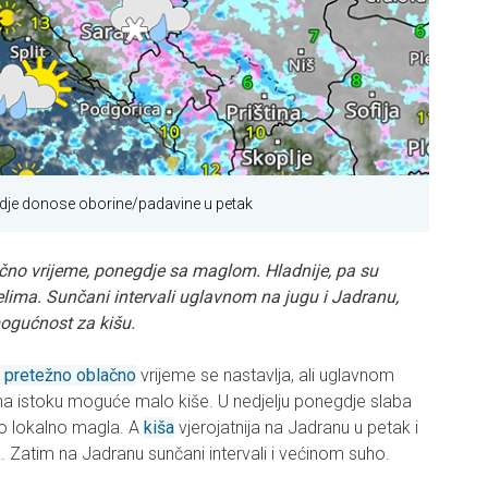
gdje donose oborine/padavine u petak
čno vrijeme, ponegdje sa maglom. Hladnije, pa su
lima. Sunčani intervali uglavnom na jugu i Jadranu,
mogućnost za kišu.
o pretežno oblačno
vrijeme se nastavlja, ali uglavnom
na istoku moguće malo kiše. U nedjelju ponegdje slaba
tro lokalno magla. A
kiša
vjerojatnija na Jadranu u petak i
a. Zatim na Jadranu sunčani intervali i većinom suho.