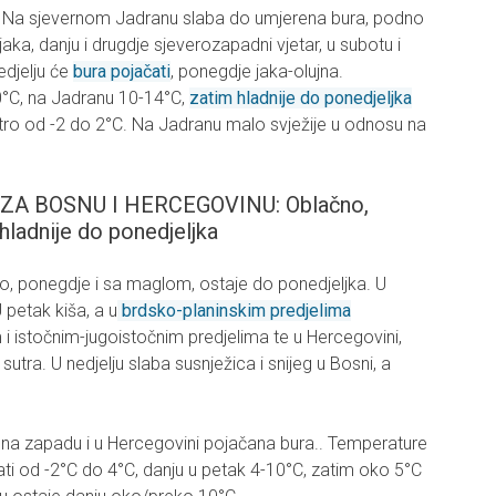
. Na sjevernom Jadranu slaba do umjerena bura, podno
 jaka, danju i drugdje sjeverozapadni vjetar, u subotu i
edjelju će
bura pojačati
, ponegdje jaka-olujna.
°C, na Jadranu 10-14°C,
zatim hladnije do ponedjeljka
utro od -2 do 2°C. Na Jadranu malo svježije u odnosu na
 BOSNU I HERCEGOVINU: Oblačno,
hladnije do ponedjeljka
no, ponegdje i sa maglom, ostaje do ponedjeljka. U
 petak kiša, a u
brdsko-planinskim predjelima
 i istočnim-jugoistočnim predjelima te u Hercegovini,
sutra. U nedjelju slaba susnježica i snijeg u Bosni, a
u na zapadu i u Hercegovini pojačana bura.. Temperature
ati od -2°C do 4°C, danju u petak 4-10°C, zatim oko 5°C