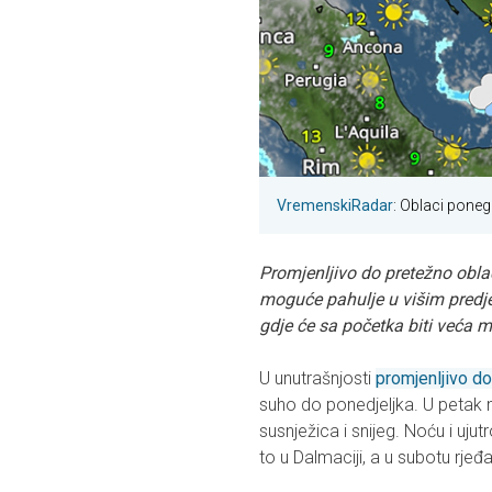
VremenskiRadar
: Oblaci pone
Promjenljivo do pretežno obla
moguće pahulje u višim predje
gdje će sa početka biti veća 
U unutrašnjosti
promjenljivo d
suho do ponedjeljka. U petak 
susnježica i snijeg. Noću i uju
to u Dalmaciji, a u subotu rjeđ