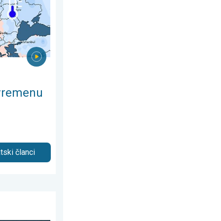
 vremenu
tski članci