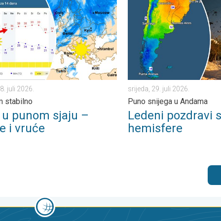
. . ponedjeljak, 3. august 2026.
punom sjaju – Sunce i vruće. Većinom stabilno. . . utorak, 28. juli
Ledeni pozdravi s južne hemi
8. juli 2026.
srijeda, 29. juli 2026.
 stabilno
Puno snijega u Andama
o u punom sjaju –
Ledeni pozdravi s
e i vruće
hemisfere