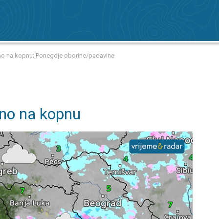
čno na kopnu; Ponegdje oborine/padavine
čno na kopnu