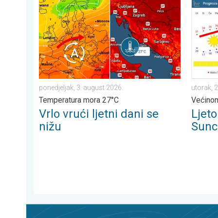
Vrlo vrući ljetni dani se nižu. Temperatura mora 27°C. 
Ljeto u 
ponedjeljak, 3. august 2026.
utorak, 2
Temperatura mora 27°C
Većinom
Vrlo vrući ljetni dani se
Ljet
nižu
Sunc