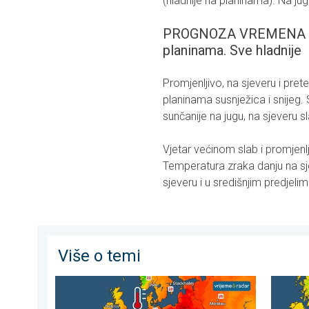
(hladnije na planinama). Na ju
PROGNOZA VREMENA ZA 
planinama. Sve hladnije
Promjenljivo, na sjeveru i pr
planinama susnježica i snijeg. 
sunčanije na jugu, na sjeveru 
Vjetar većinom slab i promjenlji
Temperatura zraka danju na sjev
sjeveru i u središnjim predjeli
Više o temi
Europska mora neobično topla. Do 30 stupnjeva. . . 
Hladnij