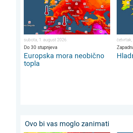
subota, 1. august 2026.
četvrtak,
Do 30 stupnjeva
Zapadna
Europska mora neobično
Hlad
topla
Ovo bi vas moglo zanimati