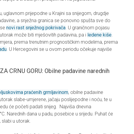
gu, uglavnom prijepodne u Krajini sa snijegom, drugdje
padavine, a snježna granica se ponovno spušta sve do
 se
novi rast snježnog pokrivača
. U graničnom pojasu
 utorak može biti mješovitih padavina, pa i
ledene kiše
.
pomjera, prema trenutnim prognostičkim modelima, prema
adu
. U Hercegovini se u ovom periodu očekuje najviše
CRNU GORU: Obilne padavine narednih
pljuskovima praćenih grmljavinom
, obilne padavine
 utorak slabe-umjerene, jačaju poslijepodne i noću, te u
ijedu će početi padati snijeg. Najviša dnevna
C. Narednih dana u padu, posebice u srijedu. Puhat će
 slabi u utorak.