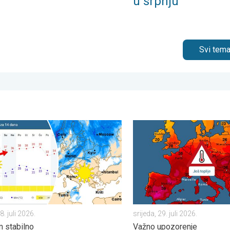
u srpnju
Svi tema
. utorak, 4. august 2026.
punom sjaju – Sunce i vruće. Većinom stabilno. . . utorak, 28. juli
Toplinski val počinje, preko
8. juli 2026.
srijeda, 29. juli 2026.
 stabilno
Važno upozorenje