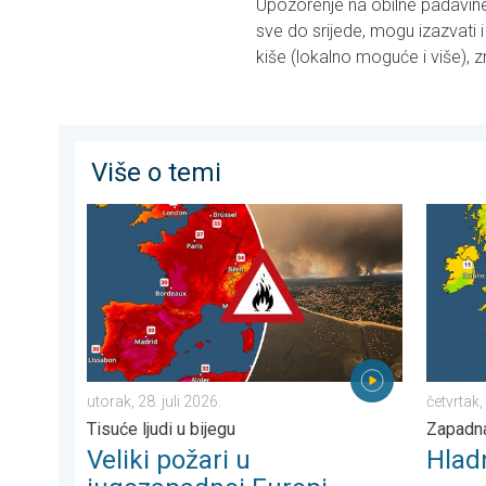
Upozorenje na obilne padavine 
sve do srijede, mogu izazvati
kiše (lokalno moguće i više),
Više o temi
Veliki požari u jugozapadnoj Europi. Tisuće ljudi u bijeg
Hladnij
utorak, 28. juli 2026.
četvrtak,
Tisuće ljudi u bijegu
Zapadna
Veliki požari u
Hlad