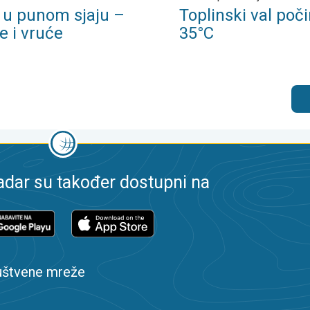
o u punom sjaju –
Toplinski val poči
e i vruće
35°C
dar su također dostupni na
uštvene mreže