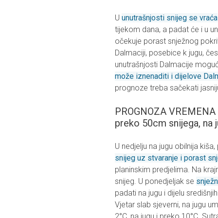
U
unutrašnjosti snijeg se vraća
tijekom dana, a padat će i u un
očekuje porast snježnog pokriv
Dalmaciji, posebice k jugu, čest
unutrašnjosti Dalmacije moguća
može iznenaditi i dijelove Dal
prognoze treba sačekati jasni
PROGNOZA VREMENA Z
preko 50cm snijega, na j
U nedjelju na jugu obilnija kiš
snijeg uz stvaranje i porast s
planinskim predjelima. Na krajn
snijeg. U ponedjeljak se
snježn
padati na jugu i dijelu središnj
Vjetar slab sjeverni, na jugu
2°C, na jugu i preko 10°C. Sutra