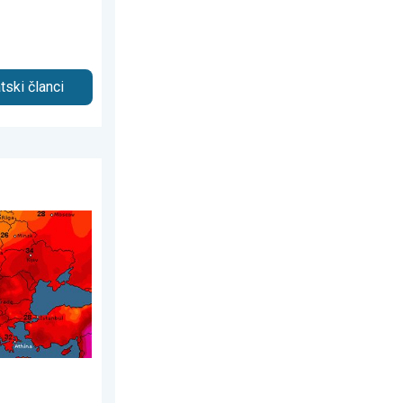
tski članci
 2026.
 35°C. Važno upozorenje. . . srijeda, 29. juli 2026.