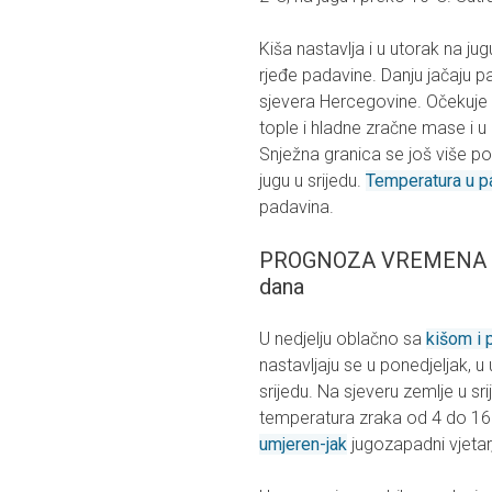
Kiša nastavlja i u utorak na ju
rjeđe padavine. Danju jačaju 
sjevera Hercegovine. Očekuje
tople i hladne zračne mase i u
Snježna granica se još više 
jugu u srijedu.
Temperatura u p
padavina.
PROGNOZA VREMENA ZA 
dana
U nedjelju oblačno sa
kišom i 
nastavljaju se u ponedjeljak, u
srijedu. Na sjeveru zemlje u sr
temperatura zraka od 4 do 16°
umjeren-jak
jugozapadni vjetar,