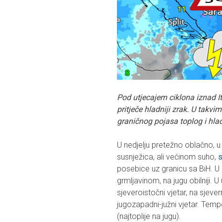
Pod utjecajem ciklona iznad It
pritječe hladniji zrak. U takvi
graničnog pojasa toplog i hla
U nedjelju pretežno oblačno, u 
susnježica, ali većinom suho,
s
posebice uz granicu sa BiH. U I
grmljavinom, na jugu obilniji. 
sjeveroistočni vjetar, na sjev
jugozapadni-južni vjetar. Tem
(najtoplije na jugu).