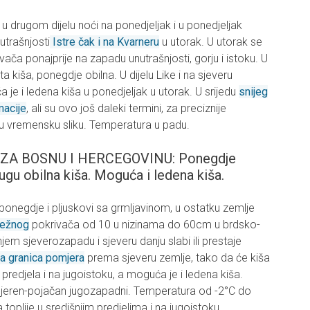
u drugom dijelu noći na ponedjeljak i u ponedjeljak
utrašnjosti
Istre čak i na Kvarneru
u utorak. U utorak se
ača ponajprije na zapadu unutrašnjosti, gorju i istoku. U
a kiša, ponegdje obilna. U dijelu Like i na sjeveru
 je i ledena kiša u ponedjeljak u utorak. U srijedu
snijeg
macije
, ali su ovo još daleki termini, za preciznije
ju vremensku sliku. Temperatura u padu.
A BOSNU I HERCEGOVINU: Ponegdje
ugu obilna kiša. Moguća i ledena kiša.
a, ponegdje i pljuskovi sa grmljavinom, u ostatku zemlje
nježnog
pokrivača od 10 u nizinama do 60cm u brdsko-
jem sjeverozapadu i sjeveru danju slabi ili prestaje
a granica pomjera
prema sjeveru zemlje, tako da će kiša
ih predjela i na jugoistoku, a moguća je i ledena kiša.
 umjeren-pojačan jugozapadni. Temperatura od -2°C do
 toplije u središnjim predjelima i na jugoistoku.