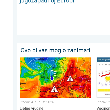
jugozapadnoj Europi
Ovo bi vas moglo zanimati
Još toplije do petka, 40-ice se šire. Ljetne vrućine. . 
Ljeto u 
utorak, 4. august 2026.
utorak, 2
Ljetne vrućine
Većinom