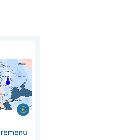
st 2026.
srpnju. Razlike u Europi. . . ponedjeljak, 3. august 2026.
 vremenu