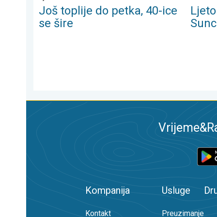
Još toplije do petka, 40-ice
Ljet
se šire
Sunc
Vrijeme&Ra
Kompanija
Usluge
Dr
Kontakt
Preuzimanje