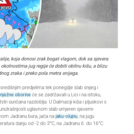
alije, koja donosi zrak bogat vlagom, dok sa sjevera
m okolnostima jug regije će dobiti obilnu kišu, a blizu
dnog zraka i preko pola metra snijega.
središnjim predjelima tek ponegdje slab snijeg i
nježne oborine
će se zadržavati u Lici i na istoku,
stri sunčana razdoblja. U Dalmaciji kiša i pljuskovi s
U unutrašnjosti uglavnom slab-umjeren sjeverni-
ernom Jadranu bura, jača na
jaku-olujnu
, na jugu
peratura danju od -2 do 3°C, na Jadranu 6 do 16°C