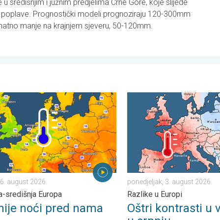
u središnjim i južnim predjelima Crne Gore, koje slijede
 i poplave. Prognostički modeli prognoziraju 120-300mm
 znatno manje na krajnjem sjeveru, 50-120mm.
u. . . utorak, 28. juli 2026.
e noći pred nama. Zapadna-središnja Europa. . . četvrtak, 6. augu
Oštri kontrasti u vremenu u 
 6. august 2026.
ponedjeljak, 3. august 2026.
-središnja Europa
Razlike u Europi
nije noći pred nama
Oštri kontrasti u