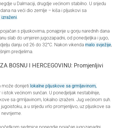
egdje u Dalmaciji, drugdje većinom stabilno. U srijedu
dana na veći dio zemlje – kiša i pljuskovi sa
 izraženi
.
pojačan s pljuskovima, ponajprije u gorju narednih dana
nu slab do umjeren jugozapadni, od ponedjeljka i jugo,
nedjelju danju od 26 do 32°C. Nakon vikenda
malo svježije
,
šnjim predjelima.
 BOSNU I HERCEGOVINU: Promjenljivi
a može donijeti
lokalne pljuskove sa grmljavinom,
 i istok većinom sunčan. U ponedjeljak nestabilnije,
ove sa grmljavinom, lokalno izraženi. Jug većinom suh.
jugoistoku, a u srijedu vrlo promjenljivo, uz pljuskove sa
 nevrijeme.
, početkom sedmice ponegdje pojačan jugozapadni.