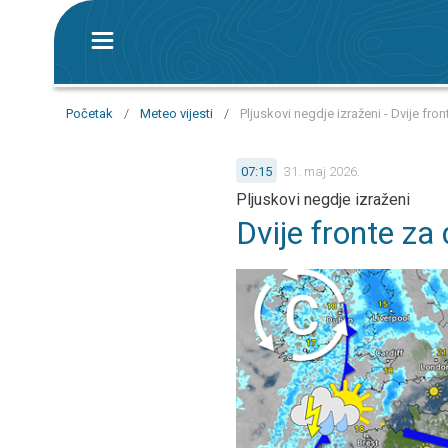
Početak
/
Meteo vijesti
/
Pljuskovi negdje izraženi - Dvije fro
07:15
31. maj 2026.
Pljuskovi negdje izraženi
Dvije fronte za