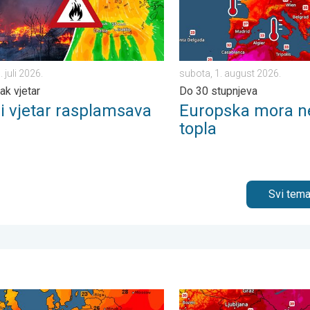
. juli 2026.
subota, 1. august 2026.
jak vjetar
Do 30 stupnjeva
ni vjetar rasplamsava
Europska mora n
u
topla
Svi tema
 . četvrtak, 6. august 2026.
i val počinje, preko 35°C. Važno upozorenje. . . srijeda, 29. juli 2
Još malo toplije, do kada?. 