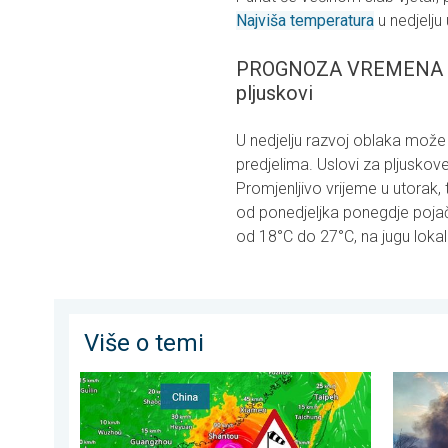
Najviša temperatura
u nedjelju
PROGNOZA VREMENA ZA C
pljuskovi
U nedjelju razvoj oblaka može 
predjelima. Uslovi za pljuskove
Promjenljivo vrijeme u utorak, 
od ponedjeljka ponegdje poja
od 18°C do 27°C, na jugu lokal
Više o temi
Upozorenje na tajfun za Kinu. Do 500 litara kiše. . . pe
Olujni v