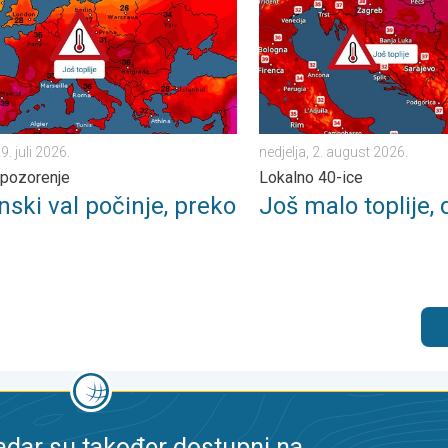
9. juli 2026.
nedjelja, 2. august 2026.
upozorenje
Lokalno 40-ice
nski val počinje, preko
Još malo toplije,
dar su također dostupni na