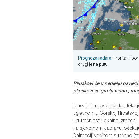
Prognoza radara:
Frontalni pore
drugi je na putu
Pljuskovi će u nedjelju osvježi
pljuskovi sa grmljavinom, mog
U nedjelju razvoj oblaka, tek r
uglavnom u Gorskoj Hrvatskoj i
unutrašnjosti, lokalno izraženi.
na sjevernom Jadranu, očekuju 
Dalmaciji većinom sunčano (tek