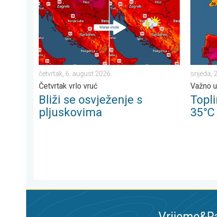
četvrtak, 6. august 2026.
srijeda, 2
Četvrtak vrlo vruć
Važno 
Bliži se osvježenje s
Topli
pljuskovima
35°C
Vrijeme&Ra