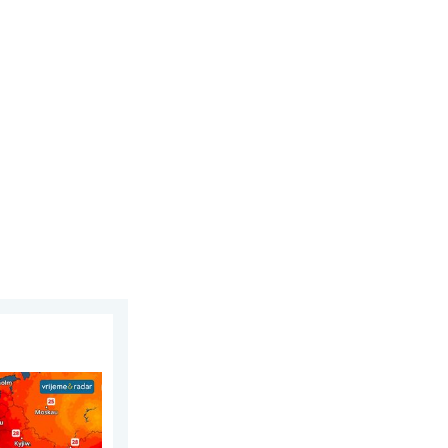
la. Do 30 stupnjeva. . . subota, 1. august 2026.