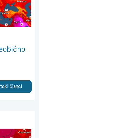
eobično
tski članci
026.
Lokalno 40-ice. . . nedjelja, 2. august 2026.