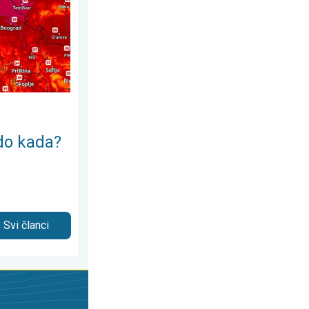
 do kada?
Svi članci