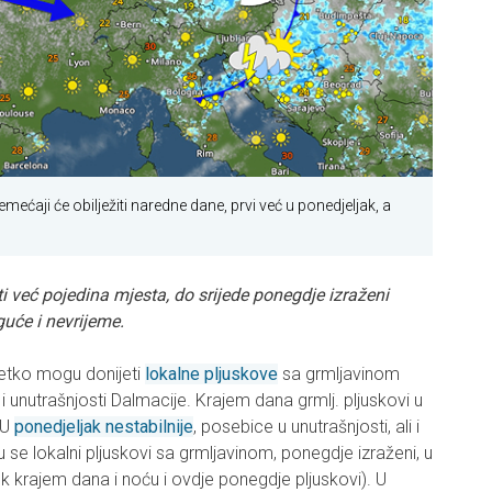
mećaji će obilježiti naredne dane, prvi već u ponedjeljak, a
ti već pojedina mjesta, do srijede ponegdje izraženi
uće i nevrijeme.
ijetko mogu donijeti
lokalne pljuskove
sa grmljavinom
 unutrašnjosti Dalmacije. Krajem dana grmlj. pljuskovi u
 U
ponedjeljak nestabilnije
, posebice u unutrašnjosti, ali i
se lokalni pljuskovi sa grmljavinom, ponegdje izraženi, u
 krajem dana i noću i ovdje ponegdje pljuskovi). U