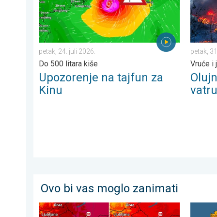
petak, 24. juli 2026.
petak, 31
Do 500 litara kiše
Vruće i 
Upozorenje na tajfun za
Oluj
Kinu
vatr
Ovo bi vas moglo zanimati
Bliži se osvježenje s pljuskovima. Četvrtak vrlo vruć. .
Toplinsk