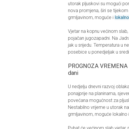
utorak pljuskovi su mogući pon
nova promjena, širi se tijekom 
grmljavinom, moguće i
lokalno
Vjetar na kopnu većinom slab, 
pojačan jugozapadni. Na Jadra
jak u srijedu. Temperatura u 
posebice u ponedjeljak u sredi
PROGNOZA VREMENA ZA
dani
U nedjelju dnevni razvoj oblak
ponajprije na planinama, sjever
povećana mogućnost za pljusk
Nestabilno vrijeme u utorak na 
grmljavinom, moguće lokalno i
Puhat će većinom slab vjetar