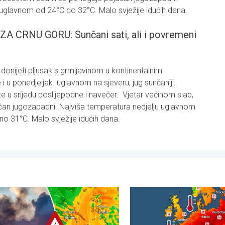
 uglavnom od 24°C do 32°C. Malo svježije idućih dana.
RNU GORU: Sunčani sati, ali i povremeni
donijeti pljusak s grmljavinom u kontinentalnim
 i u ponedjeljak. uglavnom na sjeveru, jug sunčaniji.
te u srijedu poslijepodne i navečer. Vjetar većinom slab,
čan jugozapadni. Najviša temperatura nedjelju uglavnom
no 31°C. Malo svježije idućih dana.
tak, 24. juli 2026.
jetar rasplamsava vatru. Vruće i jak vjetar. . . petak, 31. juli 2026.
Europska mora neobično top