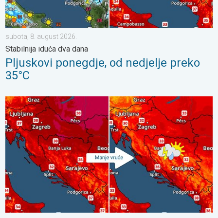
subota, 8. august 2026.
Stabilnija iduća dva dana
Pljuskovi ponegdje, od nedjelje preko
35°C
Bliži se osvježenje s pljuskovima. Četvrtak vrlo vruć. . . četvrta