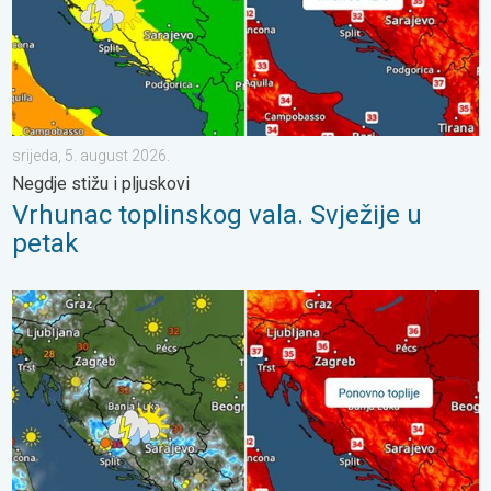
srijeda, 5. august 2026.
Negdje stižu i pljuskovi
Vrhunac toplinskog vala. Svježije u
petak
Pljuskovi ponegdje, od nedjelje preko 35°C. Stabilnija iduća dva