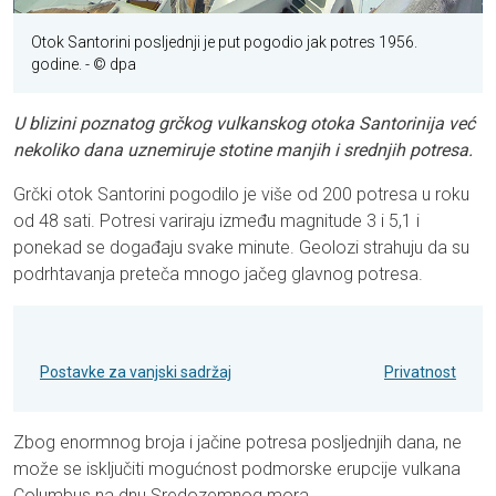
Otok Santorini posljednji je put pogodio jak potres 1956.
godine. - © dpa
U blizini poznatog grčkog vulkanskog otoka Santorinija već
nekoliko dana uznemiruje stotine manjih i srednjih potresa.
Grčki otok Santorini pogodilo je više od 200 potresa u roku
od 48 sati. Potresi variraju između magnitude 3 i 5,1 i
ponekad se događaju svake minute. Geolozi strahuju da su
podrhtavanja preteča mnogo jačeg glavnog potresa.
Postavke za vanjski sadržaj
Privatnost
Zbog enormnog broja i jačine potresa posljednjih dana, ne
može se isključiti mogućnost podmorske erupcije vulkana
Columbus na dnu Sredozemnog mora.