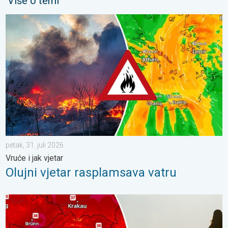
Više o temi
Olujni vjetar rasplamsava vatru. Vruće i jak vjetar. . . petak, 31. j
petak, 31. juli 2026.
Vruće i jak vjetar
Olujni vjetar rasplamsava vatru
Ekstremne vrućine u istočnoj Europi. Temperature iznad 40°C. . 