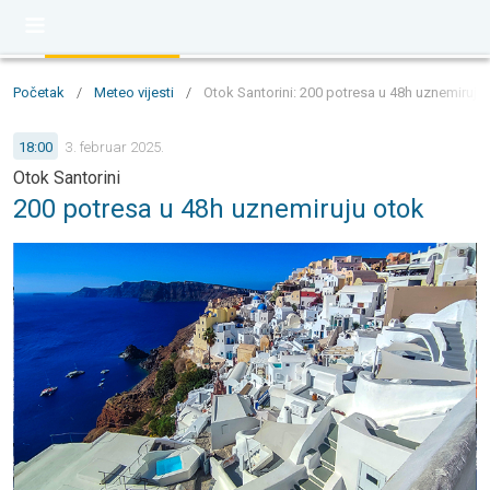
Početak
/
Meteo vijesti
/
Otok Santorini: 200 potresa u 48h uznemiruju
18:00
3. februar 2025.
Otok Santorini
200 potresa u 48h uznemiruju otok