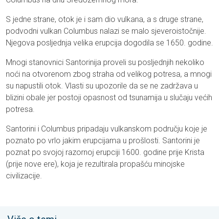
S jedne strane, otok je i sam dio vulkana, a s druge strane,
podvodni vulkan Columbus nalazi se malo sjeveroistočnije.
Njegova posljednja velika erupcija dogodila se 1650. godine.
Mnogi stanovnici Santorinija proveli su posljednjih nekoliko
noći na otvorenom zbog straha od velikog potresa, a mnogi
su napustili otok. Vlasti su upozorile da se ne zadržava u
blizini obale jer postoji opasnost od tsunamija u slučaju većih
potresa.
Santorini i Columbus pripadaju vulkanskom području koje je
poznato po vrlo jakim erupcijama u prošlosti. Santorini je
poznat po svojoj razornoj erupciji 1600. godine prije Krista
(prije nove ere), koja je rezultirala propašću minojske
civilizacije.