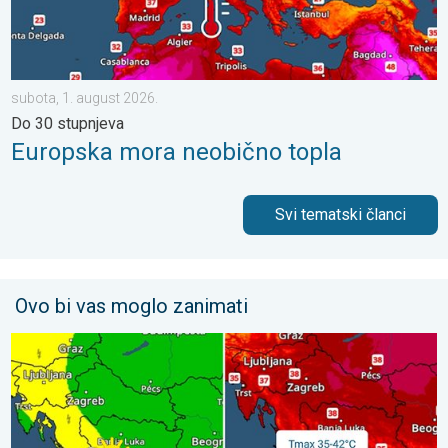
subota, 1. august 2026.
Do 30 stupnjeva
Europska mora neobično topla
Svi tematski članci
Ovo bi vas moglo zanimati
Vrhunac toplinskog vala. Svježije u petak. Negdje stižu i pljuskov