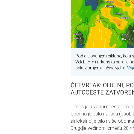
Pod djelovanjem ciklone, koja s
Velebitom i orkanska bura, a na
prikaz smjera i jačine vjetra,
Vri
ČETVRTAK: OLUJNI, P
AUTOCESTE ZATVOREN
Danas je u većini mjesta bilo 
oborina je palo na jugu (osobit
ali lokalno je bilo i više obor
Drugdje većinom između 20l/m