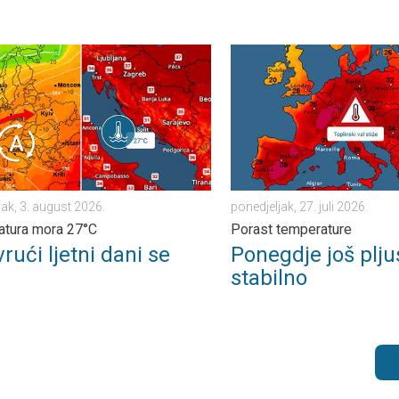
eks. . . subota, 1. august 2026.
ći ljetni dani se nižu. Temperatura mora 27°C. . . ponedjeljak, 3. 
Ponegdje još pljuskovi, pa s
jak, 3. august 2026.
ponedjeljak, 27. juli 2026.
tura mora 27°C
Porast temperature
vrući ljetni dani se
Ponegdje još plju
stabilno