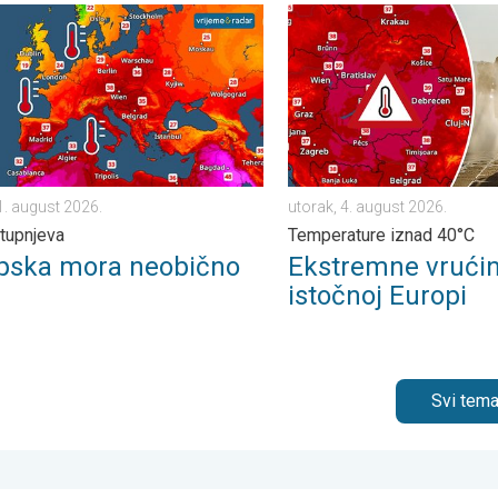
tak, 24. juli 2026.
a mora neobično topla. Do 30 stupnjeva. . . subota, 1. august 2
Ekstremne vrućine u istočno
1. august 2026.
utorak, 4. august 2026.
tupnjeva
Temperature iznad 40°C
pska mora neobično
Ekstremne vrući
istočnoj Europi
Svi tema