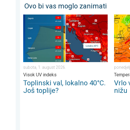
Ovo bi vas moglo zanimati
Toplinski val, lokalno 40°C. Još toplije?. Visok UV ind
Vrlo vru
subota, 1. august 2026.
ponedjel
Visok UV indeks
Tempera
Toplinski val, lokalno 40°C.
Vrlo 
Još toplije?
nižu