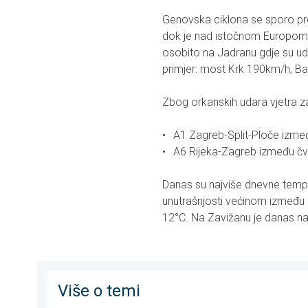
Genovska ciklona se sporo p
dok je nad istočnom Europom an
osobito na Jadranu gdje su uda
primjer: most Krk 190km/h, 
Zbog orkanskih udara vjetra z
A1 Zagreb-Split-Ploče izmeđ
A6 Rijeka-Zagreb između čvo
Danas su najviše dnevne tempera
unutrašnjosti većinom između 
12°C. Na Zavižanu je danas na
Više o temi