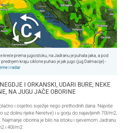
e kreće prema jugoistoku, na Jadranu je puhala jaka, a pod
 prednjem kraju ciklone puhao je jak jugo (jug Dalmacije) -
jeme i radar
ONEGDJE I ORKANSKI, UDARI BURE; NEKE
E, NA JUGU JAČE OBORINE
oblačno i osjetno svježije nego prethodnih dana. Najviše
o uz dolinu rijeke Neretve) i u gorju do najavljenih 70l/m2,
ina. Najmanje oborina je bilo na istoku i sjevernom Jadranu.
2 i 40l/m2.