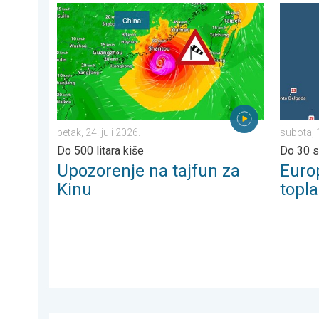
Upozorenje na tajfun za Kinu. Do 500 litara kiše. . . pe
Europsk
petak, 24. juli 2026.
subota, 
Do 500 litara kiše
Do 30 s
Upozorenje na tajfun za
Euro
Kinu
topla