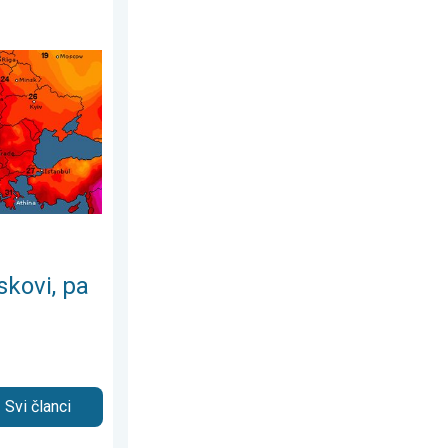
august 2026.
tabilno. Porast temperature. . . ponedjeljak, 27. juli 2026.
skovi, pa
Svi članci