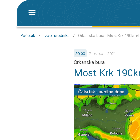
Početak
/
Izbor urednika
/
Orkanska bura - Most Krk 190km/h,
20:00
7. oktobar 2021.
Orkanska bura
Most Krk 190km