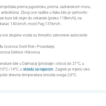
remještala prema jugoistoku, prema Jadranskom moru,
ticiklona. Zbog ove razlike u tlaku bilo je vjetrovito
ri bure bili olujni do orkanski (preko 118km/h), na
Bakarac 140 km/h, most Pag 137km/h…
a sve skupine vozila su trenutno zatvorene autoceste:
u čvorova Sveti Rok i Posedarje,
rova Delnice i Kikovica.
ture bile u Dalmaciji (priobalje i otoci) do 21°C, u
10°C i 14°C, u
skladu sa najavom
. Zagreb je mjerio oko
jviše dnevna temperatura iznosila svega 2,6°C.