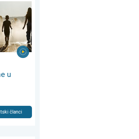
026.
j Europi. Temperature iznad 40°C. . . utorak, 4. august 2026.
ne u
tski članci