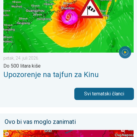
petak, 24. juli 2026.
Do 500 litara kiše
Upozorenje na tajfun za Kinu
Svi tematski članci
Ovo bi vas moglo zanimati
Još malo toplije, do kada?. Lokalno 40-ice. . . nedjelja, 2. augu