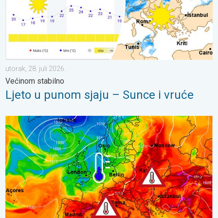
utorak, 28. juli 2026.
Većinom stabilno
Ljeto u punom sjaju – Sunce i vruće
Još toplije do petka, 40-ice se šire. Ljetne vrućine. . . utorak, 4