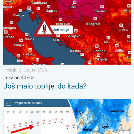
nedjelja, 2. august 2026.
Lokalno 40-ice
Još malo toplije, do kada?
Ljeto u punom sjaju – Sunce i vruće. Većinom stabilno. . . utorak