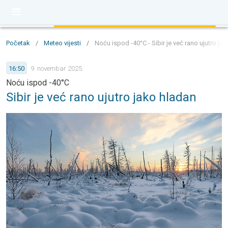
Početak
/
Meteo vijesti
/
Noću ispod -40°C - Sibir je već rano ujutro ja
16:50
9. novembar 2025.
Noću ispod -40°C
Sibir je već rano ujutro jako hladan