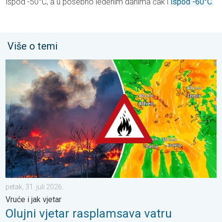
ispod -50°C, a u posebno ledenim danima čak i
ispod -60°C
.
Više o temi
Olujni vjetar rasplamsava vatru. Vruće i jak vjetar. . . petak, 31. j
petak, 31. juli 2026.
Vruće i jak vjetar
Olujni vjetar rasplamsava vatru