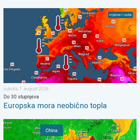
Europska mora neobično topla. Do 30 stupnjeva. . . subota, 1.
subota, 1. august 2026.
Do 30 stupnjeva
Europska mora neobično topla
Upozorenje na tajfun za Kinu. Do 500 litara kiše. . . petak, 24. ju