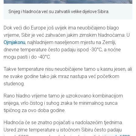
Snijeg i hladnoća već su zahvatili velike dijelove Sibira.
Dok veći dio Europe još uvijek ima neuobičajeno blago
vrijeme, Sibir je već zahvaćen jakim zimskim hladnoćama: U
Ojmjakonu
, najhladnijem naseljenom mjestu na Zemlji,
dnevne temperature često padaju ispod -30°C, a noćne
mogu pasti i do -40°C.
Takve temperature nisu neuobičajene tamo u kasnu jesen, ali
ne svake godine tako jak mraz nastupa već početkom
studenog.
Rano hladno vrijeme tamo je uzrokovano kombinacijom
snijega, vrlo čistog i suhog zraka te minimalnog sunca
tipičnog za ovo doba godine.
Hladnoća će se znatno pojačati u nadolazećim tjednima.
Usred zime temperature u istočnom Sibiru često padaju