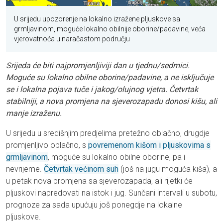
U srijedu upozorenje na lokalno izražene pljuskove sa
grmljavinom, moguće lokalno obilnije oborine/padavine, veća
vjerovatnoća u naračastom području
Srijeda će biti najpromjenljiviji dan u tjednu/sedmici.
Moguće su lokalno obilne oborine/padavine, a ne isključuje
se i lokalna pojava tuče i jakog/olujnog vjetra. Četvrtak
stabilniji, a nova promjena na sjeverozapadu donosi kišu, ali
manje izraženu.
U srijedu u središnjim predjelima pretežno oblačno, drugdje
promjenljivo oblačno, s
povremenom kišom i pljuskovima s
grmljavinom
, moguće su lokalno obilne oborine, pa i
nevrijeme.
Četvrtak većinom suh
(još na jugu moguća kiša), a
u petak nova promjena sa sjeverozapada, ali rijetki će
pljuskovi napredovati na istok i jug. Sunčani intervali u subotu,
prognoze za sada upućuju još ponegdje na lokalne
pljuskove.