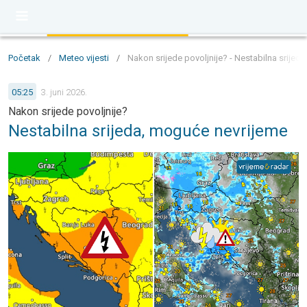
Početak
/
Meteo vijesti
/
Nakon srijede povoljnije? - Nestabilna srijed
05:25
3. juni 2026.
Nakon srijede povoljnije?
Nestabilna srijeda, moguće nevrijeme