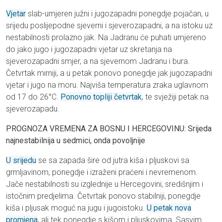
Vjetar
slab-umjeren južni i jugozapadni ponegdje pojačan, u
srijedu poslijepodne sjeverni i sjeverozapadni, a na istoku uz
nestabilnosti prolazno jak. Na Jadranu će puhati umjereno
do jako jugo i jugozapadni vjetar uz skretanja na
sjeverozapadni smjer, a na sjevernom Jadranu i bura.
Četvrtak mirniji, a u petak ponovo ponegdje jak jugozapadni
vjetar i jugo na moru. Najviša temperatura zraka uglavnom
od 17 do 26°C.
Ponovno topliji četvrtak
, te svježiji petak na
sjeverozapadu.
PROGNOZA VREMENA ZA BOSNU I HERCEGOVINU: Srijeda
najnestabilnija u sedmici, onda povoljnije
U srijedu
se sa zapada šire od jutra kiša i pljuskovi sa
grmljavinom, ponegdje i izraženi praćeni i nevremenom.
Jače nestabilnosti su izglednije u Hercegovini, središnjim i
istočnim predjelima. Četvrtak ponovo stabilniji, ponegdje
kiša i pljusak moguć na jugu i jugoistoku.
U petak nova
promjena
, ali tek ponegdje s kišom i pljuskovima. Sasvim