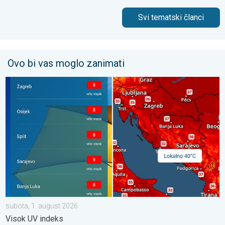
Svi tematski članci
Ovo bi vas moglo zanimati
Toplinski val, lokalno 40°C. Još toplije?. Visok UV indeks. . . s
subota, 1. august 2026.
Visok UV indeks