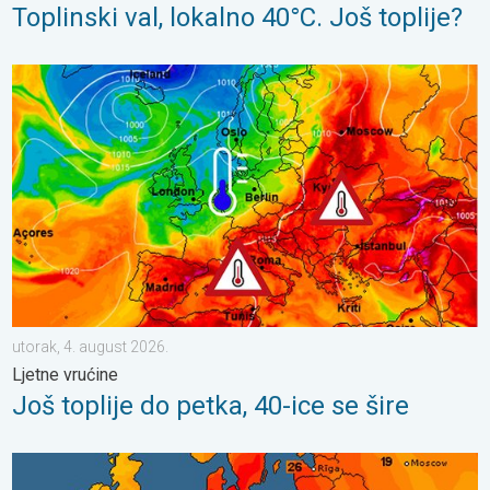
Toplinski val, lokalno 40°C. Još toplije?
Još toplije do petka, 40-ice se šire. Ljetne vrućine. . . utorak, 4
utorak, 4. august 2026.
Ljetne vrućine
Još toplije do petka, 40-ice se šire
Ponegdje još pljuskovi, pa stabilno. Porast temperature. . . pone