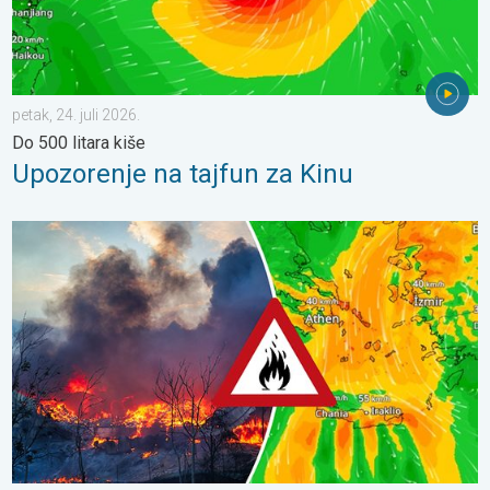
petak, 24. juli 2026.
Do 500 litara kiše
Upozorenje na tajfun za Kinu
Olujni vjetar rasplamsava vatru. Vruće i jak vjetar. . . petak, 31. j