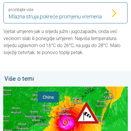
pročitajte više
Mlazna struja pokreće promjenu vremena
Vjetar umjeren-jak u srijedu južni i jugozapadni, onda već
većinom slab ili ponegdje umjeren. Najviša temperatura
srijedu uglavnom od 16°C do 26°C, na jugu do 28°C. Malo
svježiji četvrtak, te ponovo topliji petak.
Više o temi
Upozorenje na tajfun za Kinu. Do 500 litara kiše. . . petak, 24. ju