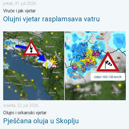
petak, 31. juli 2026.
Vruće i jak vjetar
Olujni vjetar rasplamsava vatru
Pješčana oluja u Skoplju. Olujni i orkanski vjetar. . . srijeda, 22. j
srijeda, 22. juli 2026.
Olujni i orkanski vjetar
Pješčana oluja u Skoplju