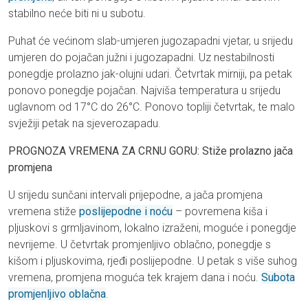
stabilno neće biti ni u subotu.
Puhat će većinom slab-umjeren jugozapadni vjetar, u srijedu
umjeren do pojačan južni i jugozapadni. Uz nestabilnosti
ponegdje prolazno jak-olujni udari. Četvrtak mirniji, pa petak
ponovo ponegdje pojačan. Najviša temperatura u srijedu
uglavnom od 17°C do 26°C. Ponovo topliji četvrtak, te malo
svježiji petak na sjeverozapadu.
PROGNOZA VREMENA ZA CRNU GORU: Stiže prolazno jača
promjena
U srijedu sunčani intervali prijepodne, a jača promjena
vremena stiže
poslijepodne i noću
– povremena kiša i
pljuskovi s grmljavinom, lokalno izraženi, moguće i ponegdje
nevrijeme. U četvrtak promjenljivo oblačno, ponegdje s
kišom i pljuskovima, rjeđi poslijepodne. U petak s više suhog
vremena, promjena moguća tek krajem dana i noću.
Subota
promjenljivo oblačna
.