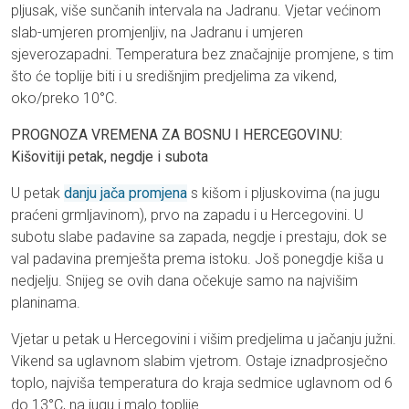
pljusak, više sunčanih intervala na Jadranu. Vjetar većinom
slab-umjeren promjenljiv, na Jadranu i umjeren
sjeverozapadni. Temperatura bez značajnije promjene, s tim
što će toplije biti i u središnjim predjelima za vikend,
oko/preko 10°C.
PROGNOZA VREMENA ZA BOSNU I HERCEGOVINU:
Kišovitiji petak, negdje i subota
U petak
danju jača promjena
s kišom i pljuskovima (na jugu
praćeni grmljavinom), prvo na zapadu i u Hercegovini. U
subotu slabe padavine sa zapada, negdje i prestaju, dok se
val padavina premješta prema istoku. Još ponegdje kiša u
nedjelju. Snijeg se ovih dana očekuje samo na najvišim
planinama.
Vjetar u petak u Hercegovini i višim predjelima u jačanju južni.
Vikend sa uglavnom slabim vjetrom. Ostaje iznadprosječno
toplo, najviša temperatura do kraja sedmice uglavnom od 6
do 13°C, na jugu i malo toplije.