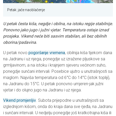
Petak: jače naoblačenje
U petak česta kiša, negdje i obilna, na istoku regije stabilnije.
Ponovno jako jugo i južni vjetar. Temperatura ostaje iznad
prosjeka. Vikend neće biti sasvim stabilan, ali bez obilnih
oborina/padavina.
U petak novo
pogoršanje vremena
, obilnija kiša tijekom dana
na Jadranu i uz njega, ponegdje uz izražene pljuskove sa
grmljavinom, a na istoku i krajnjem sjeveru većinom suho,
ponegdje sunčani intervali. Posebice ujutro u unutrašnjosti sa
maglom. Najviša temperatura od 6°C do 14°C (istok topliji),
na Jadranu do 15°C. U petak ponovno umjeren-jak južni
vjetar i do olujno jugo na Jadranu i uz njega.
Vikend promjenljiv
. Subota prijepodne u unutrašnjosti sa
izglednijom kišom, onda do kraja dana sve rjeđa, na Jadranu
i sunčani intervali. U nedjelju ponegdje još kratkotrajna kiša ili