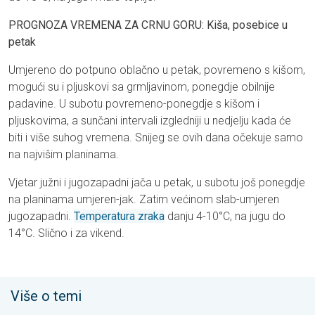
PROGNOZA VREMENA ZA CRNU GORU: Kiša, posebice u
petak
Umjereno do potpuno oblačno u petak, povremeno s kišom,
mogući su i pljuskovi sa grmljavinom, ponegdje obilnije
padavine. U subotu povremeno-ponegdje s kišom i
pljuskovima, a sunčani intervali izgledniji u nedjelju kada će
biti i više suhog vremena. Snijeg se ovih dana očekuje samo
na najvišim planinama.
Vjetar južni i jugozapadni jača u petak, u subotu još ponegdje
na planinama umjeren-jak. Zatim većinom slab-umjeren
jugozapadni.
Temperatura zraka
danju 4-10°C, na jugu do
14°C. Slično i za vikend.
Više o temi