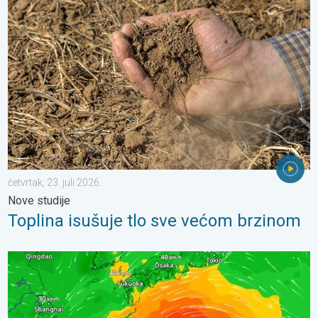
Toplina isušuje tlo sve većom brzinom. Nove studije. . . četvrtak,
četvrtak, 23. juli 2026.
Nove studije
Toplina isušuje tlo sve većom brzinom
Japan se priprema za tajfun Dolphin. Strah od klizišta. . . srijed