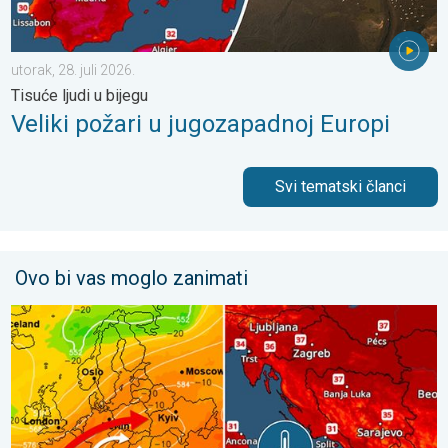
utorak, 28. juli 2026.
Tisuće ljudi u bijegu
Veliki požari u jugozapadnoj Europi
Svi tematski članci
Ovo bi vas moglo zanimati
Vrlo vrući ljetni dani se nižu. Temperatura mora 27°C. . . ponedj