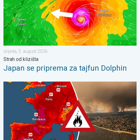
srijeda, 5. august 2026.
Strah od klizišta
Japan se priprema za tajfun Dolphin
Veliki požari u jugozapadnoj Europi. Tisuće ljudi u bijegu. . . utor