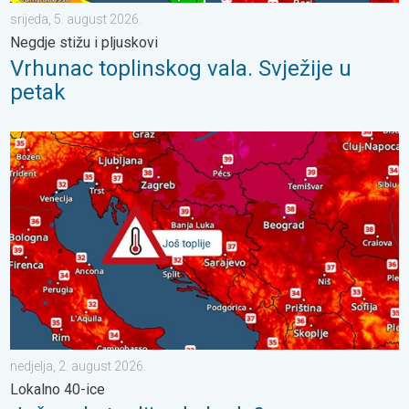
srijeda, 5. august 2026.
Negdje stižu i pljuskovi
Vrhunac toplinskog vala. Svježije u
petak
Još malo toplije, do kada?. Lokalno 40-ice. . . nedjelja, 2. augu
nedjelja, 2. august 2026.
Lokalno 40-ice