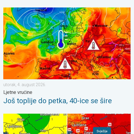
Još toplije do petka, 40-ice se šire. Ljetne vrućine. . . utorak, 4
utorak, 4. august 2026.
Ljetne vrućine
Još toplije do petka, 40-ice se šire
Svježije, ne i svuda. Lokalni pljuskovi. Ponovno toplije. . . peta