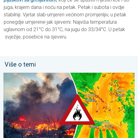
juga, krajem dana i noću na petak. Petak i subota i ovdje
stabilniji. Vjetar slab-umjeren većinom promjenljiv, u petak
ponegdje umjerene-jak sjeverni. Najviša temperatura
uglavnom od 21°C do 31°C, na jugu do 33/34°C. U petak
svježije, posebice na sjeveru.
Više o temi
Olujni vjetar rasplamsava vatru. Vruće i jak vjetar. . . petak, 31. j