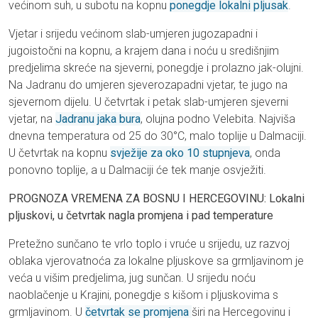
većinom suh, u subotu na kopnu
ponegdje lokalni pljusak
.
Vjetar i srijedu većinom slab-umjeren jugozapadni i
jugoistočni na kopnu, a krajem dana i noću u središnjim
predjelima skreće na sjeverni, ponegdje i prolazno jak-olujni.
Na Jadranu do umjeren sjeverozapadni vjetar, te jugo na
sjevernom dijelu. U četvrtak i petak slab-umjeren sjeverni
vjetar, na
Jadranu jaka bura
, olujna podno Velebita. Najviša
dnevna temperatura od 25 do 30°C, malo toplije u Dalmaciji.
U četvrtak na kopnu
svježije za oko 10 stupnjeva
, onda
ponovno toplije, a u Dalmaciji će tek manje osvježiti.
PROGNOZA VREMENA ZA BOSNU I HERCEGOVINU: Lokalni
pljuskovi, u četvrtak nagla promjena i pad temperature
Pretežno sunčano te vrlo toplo i vruće u srijedu, uz razvoj
oblaka vjerovatnoća za lokalne pljuskove sa grmljavinom je
veća u višim predjelima, jug sunčan. U srijedu noću
naoblačenje u Krajini, ponegdje s kišom i pljuskovima s
grmljavinom. U
četvrtak se promjena
širi na Hercegovinu i