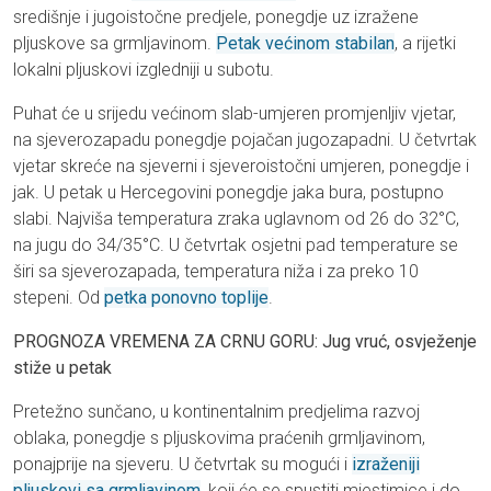
središnje i jugoistočne predjele, ponegdje uz izražene
pljuskove sa grmljavinom.
Petak većinom stabilan
, a rijetki
lokalni pljuskovi izgledniji u subotu.
Puhat će u srijedu većinom slab-umjeren promjenljiv vjetar,
na sjeverozapadu ponegdje pojačan jugozapadni. U četvrtak
vjetar skreće na sjeverni i sjeveroistočni umjeren, ponegdje i
jak. U petak u Hercegovini ponegdje jaka bura, postupno
slabi. Najviša temperatura zraka uglavnom od 26 do 32°C,
na jugu do 34/35°C. U četvrtak osjetni pad temperature se
širi sa sjeverozapada, temperatura niža i za preko 10
stepeni. Od
petka ponovno toplije
.
PROGNOZA VREMENA ZA CRNU GORU: Jug vruć, osvježenje
stiže u petak
Pretežno sunčano, u kontinentalnim predjelima razvoj
oblaka, ponegdje s pljuskovima praćenih grmljavinom,
ponajprije na sjeveru. U četvrtak su mogući i
izraženiji
pljuskovi sa grmljavinom
, koji će se spustiti mjestimice i do