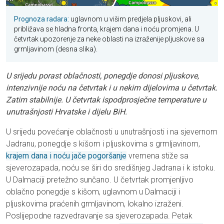
Prognoza radara:
uglavnom u višim predjela pljuskovi, ali
približava se hladna fronta, krajem dana i noću promjena. U
četvrtak upozorenje za neke oblasti na izraženije pljuskove sa
grmljavinom (desna slika).
U srijedu porast oblačnosti, ponegdje donosi pljuskove,
intenzivnije noću na četvrtak i u nekim dijelovima u četvrtak.
Zatim stabilnije. U četvrtak ispodprosječne temperature u
unutrašnjosti Hrvatske i dijelu BiH.
U srijedu povećanje oblačnosti u unutrašnjosti i na sjevernom
Jadranu, ponegdje s kišom i pljuskovima s grmljavinom,
krajem dana i noću jače pogoršanje
vremena stiže sa
sjeverozapada, noću se širi do središnjeg Jadrana i k istoku.
U Dalmaciji pretežno sunčano. U četvrtak promjenljivo
oblačno ponegdje s kišom, uglavnom u Dalmaciji i
pljuskovima praćenih grmljavinom, lokalno izraženi.
Poslijepodne razvedravanje sa sjeverozapada. Petak