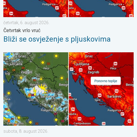
četvrtak, 6. august 2026.
Četvrtak vrlo vruć
Bliži se osvježenje s pljuskovima
Pljuskovi ponegdje, od nedjelje preko 35°C. Stabilnija iduća dva
subota, 8. august 2026.