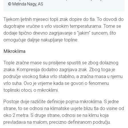
© Melinda Nagy, AS
Tijekom ljetnih mjeseci topli zrak dopire do tla. To dovodi do
dugotrajne vrućine s vrlo visokim temperaturama. Tome se
dodaje tipično dnevno zagrijavanje s "jakim" suncem, što
omogućuje daljnje nakupljanje topline.
Mikroklima
Tople zračne mase su prisiljene spustiti se zbog dolaznog
zraka. Kompresija dodatno zagrijava zrak. Zbog toga je
područje visokog tlaka vrlo stabilno, a zračna masa u njemu
vrlo suha. Ovo je vrijeme kada se govori o fenomenu
toplinski otoci, o mikroklimi.
Postoje dvije različite definicije pojma mikroklima. S jedne
strane, to se odnosi na klimatske uvjete blizu tla do visine od
oko 2 metra. S druge strane, odnosi se na klimu koja
prevladava na malom, precizno definiranom području.