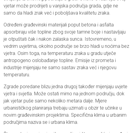
vjetar može prodrijeti u vanjska područja grada, gdje ne
samo da hladi zrak već i poboljšava kvalitetu zraka.
Određeni građevinski materijali poput betona i asfalta
apsorbiraju više topline zbog svoje tamne boje i nastavljaju
je otpuštati čak i nakon zalaska sunca. Istovremeno, u
vedrim uvjetima, okolno područje se brzo hladi u noćima bez
vjetra. Osim toga, na temperaturu zraka u gradu utječe
antropogeno oslobađanje topline. Emisije iz prometa i
industrije mijenjaju ne samo sastav zraka već i njegovu
temperaturu.
Zgrade poredane blizu jedna drugoj također mijenjaju uvjete
vjetra i svjetla. Može ostati mirno na jednom području, dok
jak vjetar puše samo nekoliko metara dalje. Mjere
urbanističkog planiranja trebaju uzimati u obzir te učinke u
novim građevinskim projektima. Specifična klima u urbanim
područjima naziva se i urbana klima.