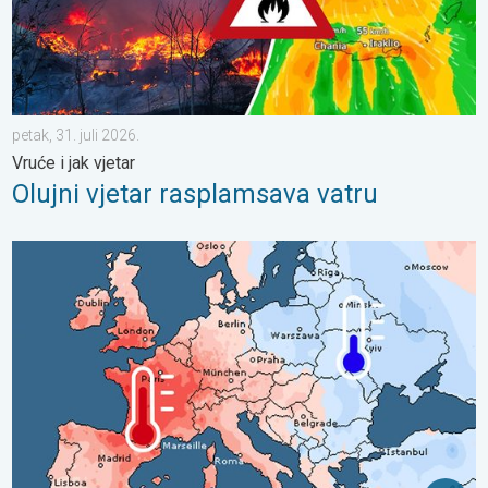
petak, 31. juli 2026.
Vruće i jak vjetar
Olujni vjetar rasplamsava vatru
Oštri kontrasti u vremenu u srpnju. Razlike u Europi. . . ponedjel