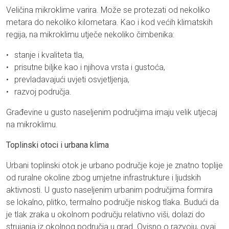
Veličina mikroklime varira. Može se protezati od nekoliko
metara do nekoliko kilometara. Kao i kod većih klimatskih
regija, na mikroklimu utječe nekoliko čimbenika:
stanje i kvaliteta tla,
prisutne biljke kao i njihova vrsta i gustoća,
prevladavajući uvjeti osvjetljenja,
razvoj područja.
Građevine u gusto naseljenim područjima imaju velik utjecaj
na mikroklimu.
Toplinski otoci i urbana klima
Urbani toplinski otok je urbano područje koje je znatno toplije
od ruralne okoline zbog umjetne infrastrukture i ljudskih
aktivnosti. U gusto naseljenim urbanim područjima formira
se lokalno, plitko, termalno područje niskog tlaka. Budući da
je tlak zraka u okolnom području relativno viši, dolazi do
strujanja iz okolnog područja u grad. Ovisno o razvoju, ovaj