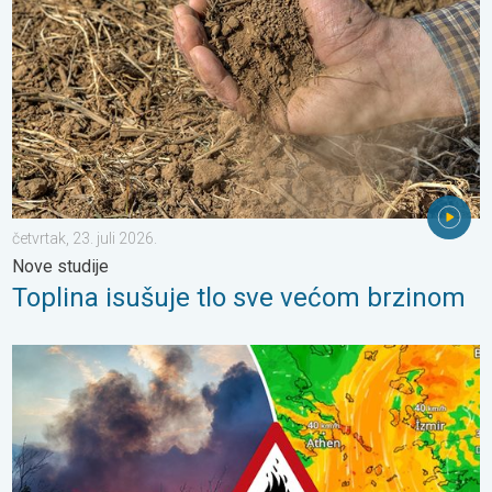
četvrtak, 23. juli 2026.
Nove studije
Toplina isušuje tlo sve većom brzinom
Olujni vjetar rasplamsava vatru. Vruće i jak vjetar. . . petak, 31. j