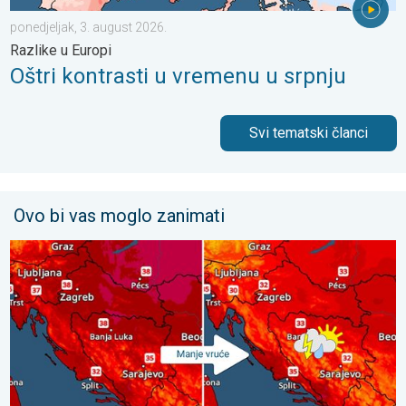
ponedjeljak, 3. august 2026.
Razlike u Europi
Oštri kontrasti u vremenu u srpnju
Svi tematski članci
Ovo bi vas moglo zanimati
Bliži se osvježenje s pljuskovima. Četvrtak vrlo vruć. . . četvrta