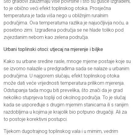
Što gradovi zauzimaju više površine i što su gušće izgrađeni,
to je obično veći efekt toplinskog otoka. Prosječna
temperatura je tada viša nego u obližnjim ruralnim
područjima. Ova temperaturna razlika je najuočljivija noću, a
posebno zimi. Izgrađena područja se ne hlade toliko pod
zvjezdanim nebom kao zelena područja.
Urbani toplinski otoci: utjecaj na mjerenje i biljke
Kako su urbane sredine rasle, mnoge mjerne postaje koje su
se izvorno nalazile u predgrađima sada se nalaze u urbanim
područjima. U najgorem slučaju, efekt toplinskog otoka
može dati veće vrijednosti temperatura prilikom mjerenja.
Odstupanja tada mogu biti prevelika, što znači da je grad
nekoliko stupnjeva topliji od okolnog područja. To je slučaj
kada se uspoređuje s drugim mjernim stanicama ili s ranijim
razdobljima u kojima je krajolik bio potpuno drugačiji. Ali za
to postoje korektivni postupci.
Tijekom dugotrajnog toplinskog vala i u mirnim, vedrim