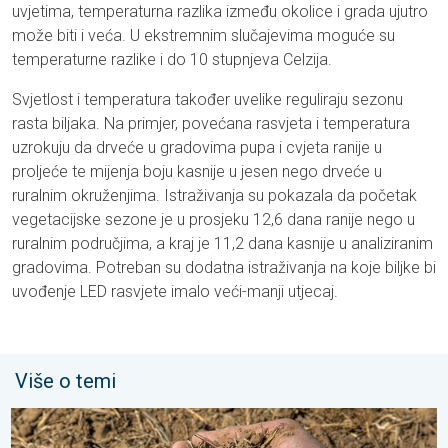
uvjetima, temperaturna razlika između okolice i grada ujutro
može biti i veća. U ekstremnim slučajevima moguće su
temperaturne razlike i do 10 stupnjeva Celzija.
Svjetlost i temperatura također uvelike reguliraju sezonu
rasta biljaka. Na primjer, povećana rasvjeta i temperatura
uzrokuju da drveće u gradovima pupa i cvjeta ranije u
proljeće te mijenja boju kasnije u jesen nego drveće u
ruralnim okruženjima. Istraživanja su pokazala da početak
vegetacijske sezone je u prosjeku 12,6 dana ranije nego u
ruralnim područjima, a kraj je 11,2 dana kasnije u analiziranim
gradovima. Potreban su dodatna istraživanja na koje biljke bi
uvođenje LED rasvjete imalo veći-manji utjecaj.
Više o temi
Toplina isušuje tlo sve većom brzinom. Nove studije. . . četvrtak,