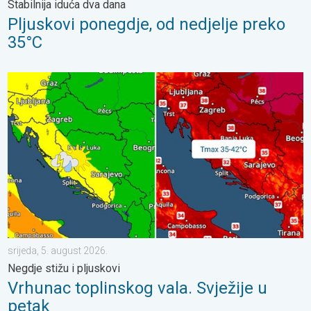
Stabilnija iduća dva dana
Pljuskovi ponegdje, od nedjelje preko
35°C
Vrhunac toplinskog vala. Svježije u petak. Negdje stižu i pljuskov
srijeda, 5. august 2026.
Negdje stižu i pljuskovi
Vrhunac toplinskog vala. Svježije u
petak