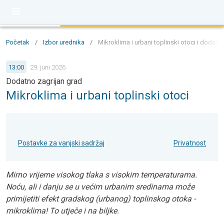
Početak
/
Izbor urednika
/
Mikroklima i urbani toplinski otoci i dodatn
13:00
29. juni 2026.
Dodatno zagrijan grad
Mikroklima i urbani toplinski otoci
Postavke za vanjski sadržaj
Privatnost
Mirno vrijeme visokog tlaka s visokim temperaturama.
Noću, ali i danju se u većim urbanim sredinama može
primijetiti efekt gradskog (urbanog) toplinskog otoka -
mikroklima! To utječe i na biljke.