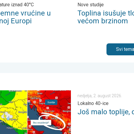
ture iznad 40°C
Nove studije
remne vrućine u
Toplina isušuje tl
noj Europi
većom brzinom
Svi tema
 . četvrtak, 6. august 2026.
, ne i svuda. Lokalni pljuskovi. Ponovno toplije. . . petak, 7. augus
Još malo toplije, do kada?. 
nedjelja, 2. august 2026.
Lokalno 40-ice
Još malo toplije,