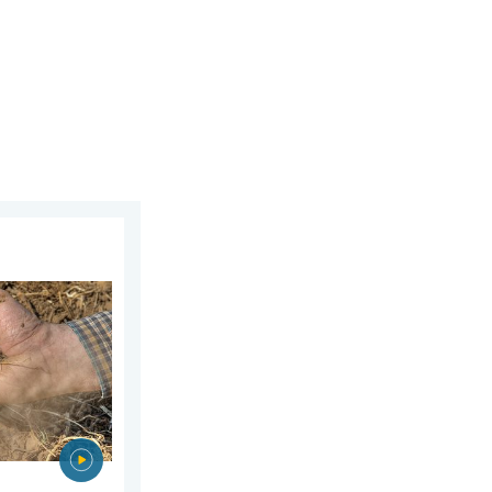
 4. august 2026.
m brzinom. Nove studije. . . četvrtak, 23. juli 2026.