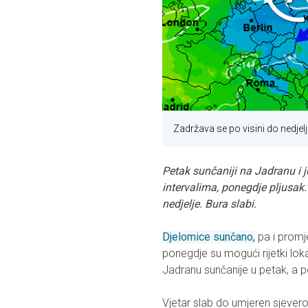
Zadržava se po visini do nedje
Petak sunčaniji na Jadranu i 
intervalima, ponegdje pljusak
nedjelje. Bura slabi.
Djelomice sunčano,
pa i promje
ponegdje su mogući rijetki loka
Jadranu sunčanije u petak, a 
Vjetar slab do umjeren sjever