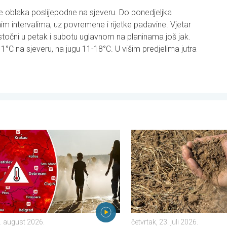
še oblaka poslijepodne na sjeveru. Do ponedjeljka
im intervalima, uz povremene i rijetke padavine. Vjetar
istočni u petak i subotu uglavnom na planinama još jak.
°C na sjeveru, na jugu 11-18°C. U višim predjelima jutra
subota, 1. august 2026.
ne vrućine u istočnoj Europi. Temperature iznad 40°C. . . utorak,
Toplina isušuje tlo sve većo
4. august 2026.
četvrtak, 23. juli 2026.