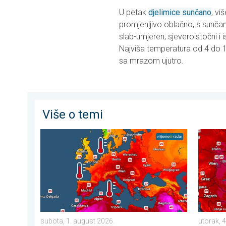
U petak
djelimice sunčano
, vi
promjenljivo oblačno, s sunčan
slab-umjeren, sjeveroistočni i 
Najviša temperatura od 4 do 11
sa mrazom ujutro.
Više o temi
Europska mora neobično topla. Do 30 stupnjeva. . . 
Ekstrem
subota, 1. august 2026.
utorak, 