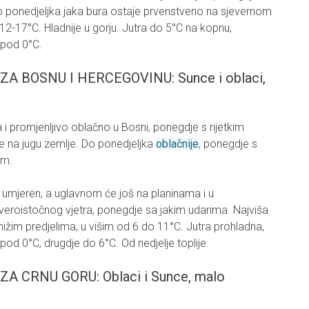
 ponedjeljka jaka bura ostaje prvenstveno na sjevernom
2-17°C. Hladnije u gorju. Jutra do 5°C na kopnu,
spod 0°C.
 BOSNU I HERCEGOVINU: Sunce i oblaci,
i promjenljivo oblačno u Bosni, ponegdje s rijetkim
e na jugu zemlje. Do ponedjeljka
oblačnije
, ponegdje s
om.
 umjeren, a uglavnom će još na planinama i u
everoistočnog vjetra, ponegdje sa jakim udarima. Najviša
ižim predjelima, u višim od 6 do 11°C. Jutra prohladna,
spod 0°C, drugdje do 6°C. Od nedjelje toplije.
CRNU GORU: Oblaci i Sunce, malo