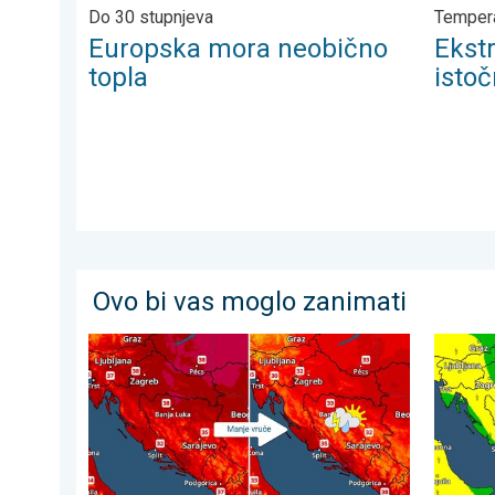
Do 30 stupnjeva
Tempera
Europska mora neobično
Ekst
topla
istoč
Ovo bi vas moglo zanimati
Bliži se osvježenje s pljuskovima. Četvrtak vrlo vruć. .
Svježije