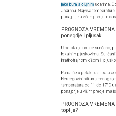
jaka bura s olujnim
udarima. Do
Jadranu. Najviše temperature 1
ponajprije u višim predjelima i
PROGNOZA VREMENA ZA
ponegdje i pljusak
U petak djelomice sunčano, pa 
lokalnim pljuskovima. Sunčanij
kratkotrajnom kišom ili pljusk
Puhat će u petak i u subotu do
Hercegovini biti umjerenog sj
temperatura od 11 do 17°C u n
ponajprije u višim predjelima i
PROGNOZA VREMENA ZA 
toplije?