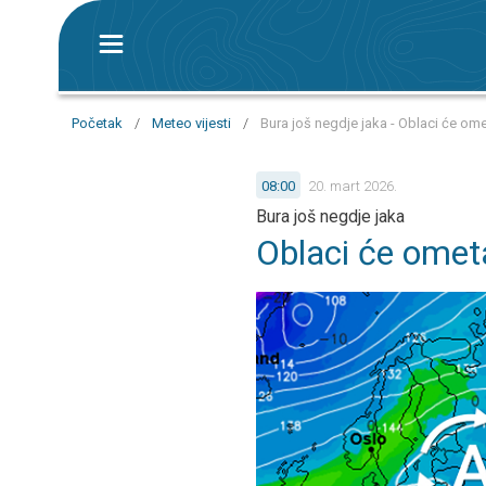
Početak
/
Meteo vijesti
/
Bura još negdje jaka - Oblaci će ome
08:00
20. mart 2026.
Bura još negdje jaka
Oblaci će ometa