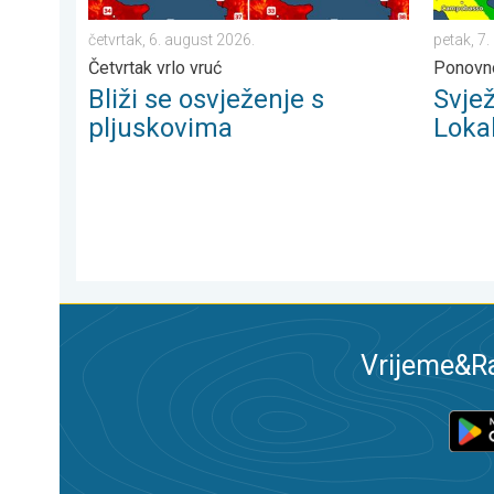
četvrtak, 6. august 2026.
petak, 7
Četvrtak vrlo vruć
Ponovno
Bliži se osvježenje s
Svjež
pljuskovima
Lokal
Vrijeme&Ra