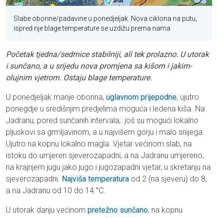
Slabe oborine/padavine u ponedjeljak. Nova ciklona na putu,
ispred nje blage temperature se uzdižu prema nama
Početak tjedna/sedmice stabilniji, ali tek prolazno. U utorak
i sunčano, a u srijedu nova promjena sa kišom i jakim-
olujnim vjetrom. Ostaju blage temperature.
U ponedjeljak manje oborina,
uglavnom prijepodne
, ujutro
ponegdje u središnjim predjelima moguća i ledena kiša. Na
Jadranu, pored sunčanih intervala, još su mogući lokalno
pljuskovi sa grmljavinom, a u najvišem gorju i malo snijega.
Ujutro na kopnu lokalno magla. Vjetar većinom slab, na
istoku do umjeren sjeverozapadni, a na Jadranu umjereno,
na krajnjem jugu jako jugo i jugozapadni vjetar, u skretanju na
sjeverozapadni.
Najviša temperatura
od 2 (na sjeveru) do 8,
a na Jadranu od 10 do 14 °C.
U utorak danju većinom
pretežno sunčano
, na kopnu