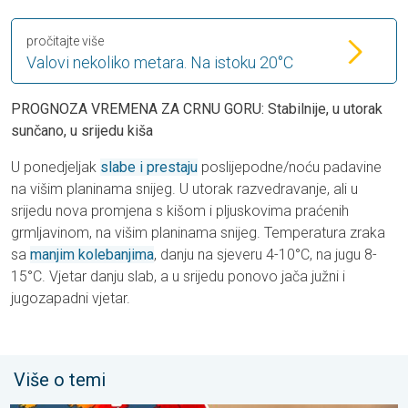
pročitajte više
Valovi nekoliko metara. Na istoku 20°C
PROGNOZA VREMENA ZA CRNU GORU: Stabilnije, u utorak
sunčano, u srijedu kiša
U ponedjeljak
slabe i prestaju
poslijepodne/noću padavine
na višim planinama snijeg. U utorak razvedravanje, ali u
srijedu nova promjena s kišom i pljuskovima praćenih
grmljavinom, na višim planinama snijeg. Temperatura zraka
sa
manjim kolebanjima
, danju na sjeveru 4-10°C, na jugu 8-
15°C. Vjetar danju slab, a u srijedu ponovo jača južni i
jugozapadni vjetar.
Više o temi