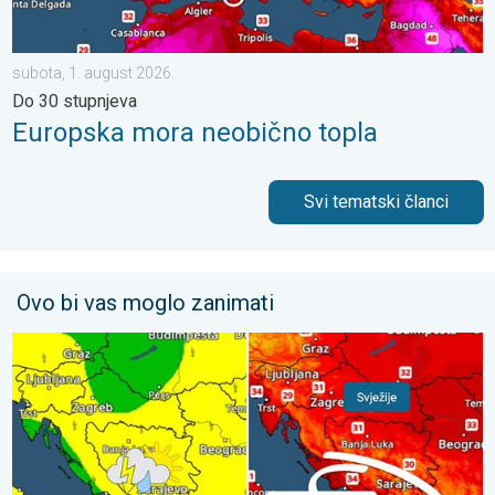
subota, 1. august 2026.
Do 30 stupnjeva
Europska mora neobično topla
Svi tematski članci
Ovo bi vas moglo zanimati
Svježije, ne i svuda. Lokalni pljuskovi. Ponovno toplije. . . peta