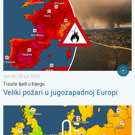
Veliki požari u jugozapadnoj Europi. Tisuće ljudi u bijegu. . . utor
utorak, 28. juli 2026.
Tisuće ljudi u bijegu
Veliki požari u jugozapadnoj Europi
Hladnije noći pred nama. Zapadna-središnja Europa. . . četvrta