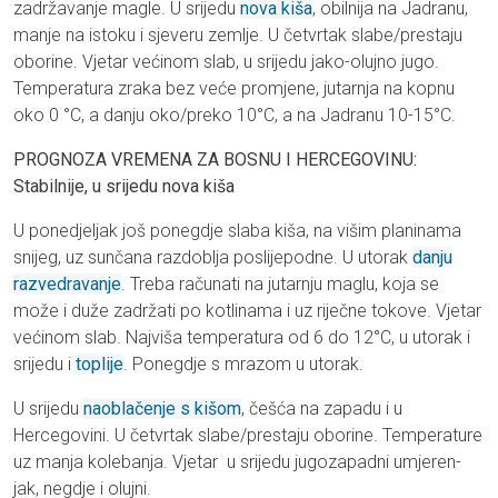
zadržavanje magle. U srijedu
nova kiša
, obilnija na Jadranu,
manje na istoku i sjeveru zemlje. U četvrtak slabe/prestaju
oborine. Vjetar većinom slab, u srijedu jako-olujno jugo.
Temperatura zraka bez veće promjene, jutarnja na kopnu
oko 0 °C, a danju oko/preko 10°C, a na Jadranu 10-15°C.
PROGNOZA VREMENA ZA BOSNU I HERCEGOVINU:
Stabilnije, u srijedu nova kiša
U ponedjeljak još ponegdje slaba kiša, na višim planinama
snijeg, uz sunčana razdoblja poslijepodne. U utorak
danju
razvedravanje
. Treba računati na jutarnju maglu, koja se
može i duže zadržati po kotlinama i uz riječne tokove. Vjetar
većinom slab. Najviša temperatura od 6 do 12°C, u utorak i
srijedu i
toplije
. Ponegdje s mrazom u utorak.
U srijedu
naoblačenje s kišom
, češća na zapadu i u
Hercegovini. U četvrtak slabe/prestaju oborine. Temperature
uz manja kolebanja. Vjetar u srijedu jugozapadni umjeren-
jak, negdje i olujni.