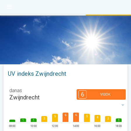
UV indeks Zwijndrecht
danas
6
VISOK
Zwijndrecht
6
6
5
5
4
3
3
1
1
1
08:00
10:00
12:00
14:00
16:00
18:00