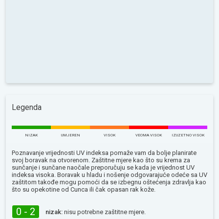
Legenda
NIZAK
UMJEREN
VISOK
VEOMA VISOK
IZUZETNO VISOK
Poznavanje vrijednosti UV indeksa pomaže vam da bolje planirate
svoj boravak na otvorenom. Zaštitne mjere kao što su krema za
sunčanje i sunčane naočale preporučuju se kada je vrijednost UV
indeksa visoka. Boravak u hladu i nošenje odgovarajuće odeće sa UV
zaštitom takođe mogu pomoći da se izbegnu oštećenja zdravlja kao
što su opekotine od Сunca ili čak opasan rak kože.
0 - 2
nizak:
nisu potrebne zaštitne mjere.