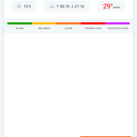
29°
13 h
06:16
21:16
maks
NIZAK
UMJEREN
VISOK
VEOMA VISOK
IZUZETNO VISOK