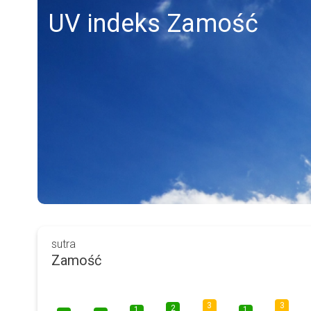
UV indeks Zamość
sutra
Zamość
3
3
2
1
1