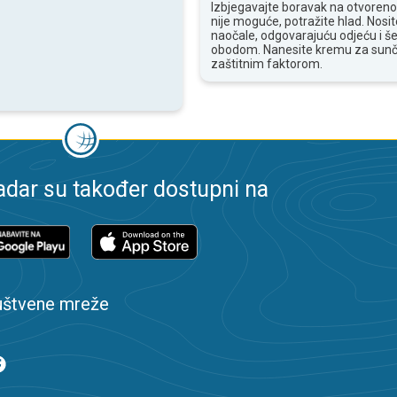
Izbjegavajte boravak na otvoren
nije moguće, potražite hlad. Nosi
naočale, odgovarajuću odjeću i še
obodom. Nanesite kremu za sunč
zaštitnim faktorom.
dar su također dostupni na
uštvene mreže