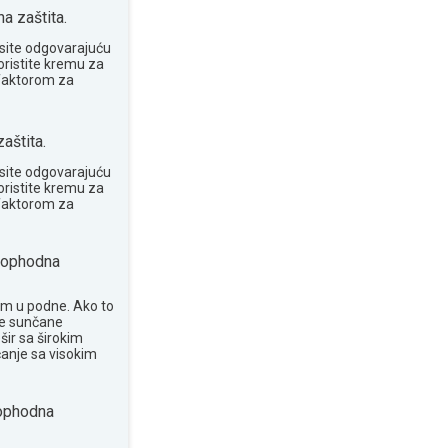
 zaštita.
site odgovarajuću
oristite kremu za
 faktorom za
aštita.
site odgovarajuću
oristite kremu za
 faktorom za
ophodna
om u podne. Ako to
te sunčane
šir sa širokim
anje sa visokim
phodna