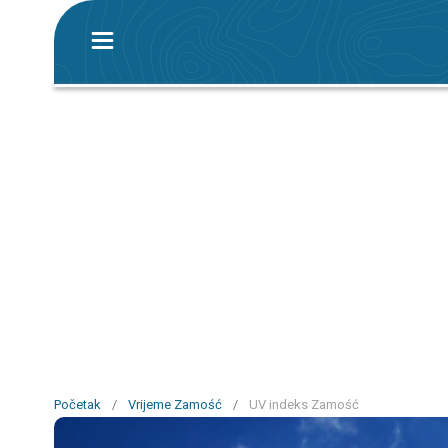
Početak
/
Vrijeme Zamość
/
UV indeks Zamość