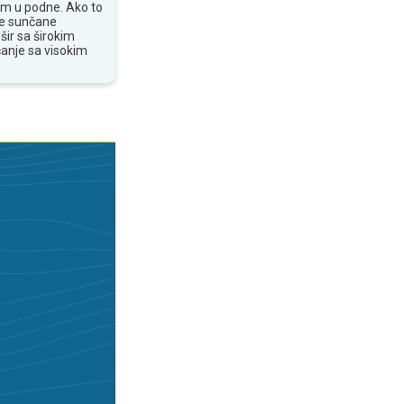
om u podne. Ako to
te sunčane
šir sa širokim
anje sa visokim