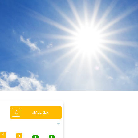
4
UMJEREN
4
3
1
1