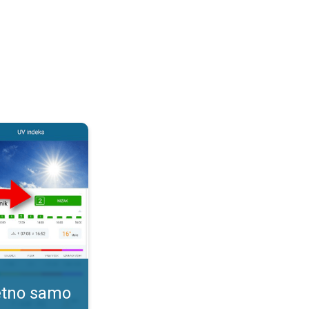
. Kako pratiti UV indeks?. . .
tetno samo