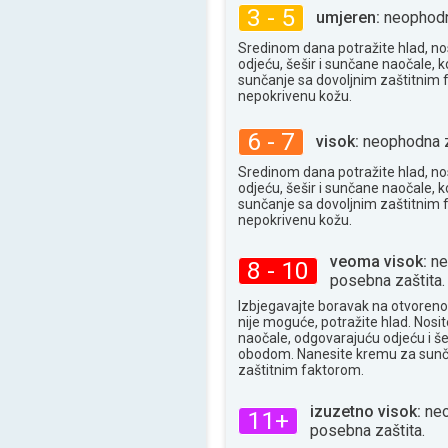
3 - 5
umjeren:
neophodna
Sredinom dana potražite hlad, no
odjeću, šešir i sunčane naočale, k
sunčanje sa dovoljnim zaštitnim
nepokrivenu kožu.
6 - 7
visok:
neophodna z
Sredinom dana potražite hlad, no
odjeću, šešir i sunčane naočale, k
sunčanje sa dovoljnim zaštitnim
nepokrivenu kožu.
veoma visok:
ne
8 - 10
posebna zaštita.
Izbjegavajte boravak na otvoren
nije moguće, potražite hlad. Nosi
naočale, odgovarajuću odjeću i še
obodom. Nanesite kremu za sunč
zaštitnim faktorom.
izuzetno visok:
neo
11+
posebna zaštita.