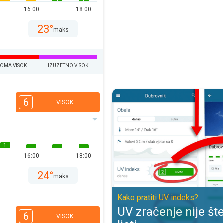
16:00
18:00
23°
maks
EOMA VISOK
IZUZETNO VISOK
UV zračenje nije štetno samo ljeti
6
VISOK
1
16:00
18:00
24°
maks
Kako pratiti UV indeks?
UV zračenje nije š
6
VISOK