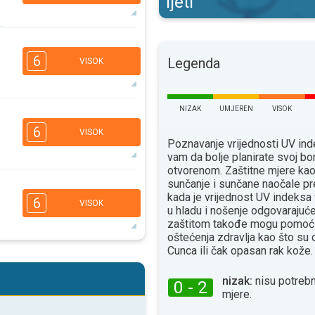
ljeti
4
3
1
1
6
Legenda
VISOK
16:00
18:00
25°
maks
NIZAK
UMJEREN
VISOK
3
2
1
6
VISOK
16:00
18:00
Poznavanje vrijednosti UV i
vam da bolje planirate svoj bo
30°
maks
otvorenom. Zaštitne mjere ka
sunčanje i sunčane naočale pr
4
2
2
1
kada je vrijednost UV indeksa
6
VISOK
16:00
18:00
u hladu i nošenje odgovaraju
zaštitom takođe mogu pomoći
28°
oštećenja zdravlja kao što su
maks
Сunca ili čak opasan rak kože.
4
2
2
1
16:00
18:00
nizak:
nisu potrebn
0 - 2
mjere.
28°
maks