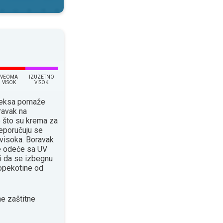
VEOMA
IZUZETNO
VISOK
VISOK
ndeksa pomaže
ravak na
o što su krema za
eporučuju se
 visoka. Boravak
će odeće sa UV
 da se izbegnu
 opekotine od
e zaštitne