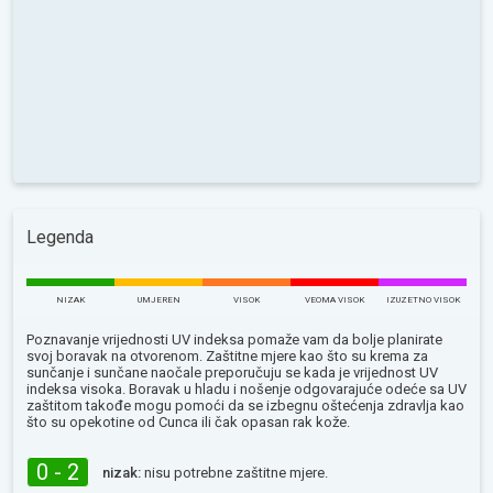
Legenda
NIZAK
UMJEREN
VISOK
VEOMA VISOK
IZUZETNO VISOK
Poznavanje vrijednosti UV indeksa pomaže vam da bolje planirate
svoj boravak na otvorenom. Zaštitne mjere kao što su krema za
sunčanje i sunčane naočale preporučuju se kada je vrijednost UV
indeksa visoka. Boravak u hladu i nošenje odgovarajuće odeće sa UV
zaštitom takođe mogu pomoći da se izbegnu oštećenja zdravlja kao
što su opekotine od Сunca ili čak opasan rak kože.
0 - 2
nizak:
nisu potrebne zaštitne mjere.