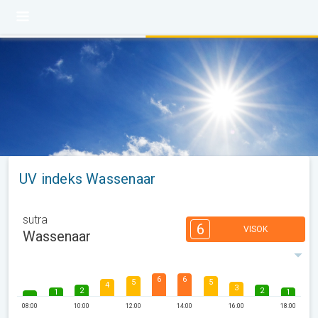
UV indeks Wassenaar
sutra
6
VISOK
Wassenaar
6
6
5
5
4
3
2
2
1
1
08:00
10:00
12:00
14:00
16:00
18:00