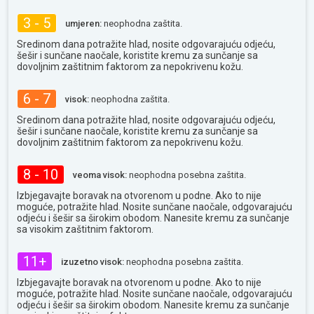
3 - 5
umjeren:
neophodna zaštita.
Sredinom dana potražite hlad, nosite odgovarajuću odjeću,
šešir i sunčane naočale, koristite kremu za sunčanje sa
dovoljnim zaštitnim faktorom za nepokrivenu kožu.
6 - 7
visok:
neophodna zaštita.
Sredinom dana potražite hlad, nosite odgovarajuću odjeću,
šešir i sunčane naočale, koristite kremu za sunčanje sa
dovoljnim zaštitnim faktorom za nepokrivenu kožu.
8 - 10
veoma visok:
neophodna posebna zaštita.
Izbjegavajte boravak na otvorenom u podne. Ako to nije
moguće, potražite hlad. Nosite sunčane naočale, odgovarajuću
odjeću i šešir sa širokim obodom. Nanesite kremu za sunčanje
sa visokim zaštitnim faktorom.
11+
izuzetno visok:
neophodna posebna zaštita.
Izbjegavajte boravak na otvorenom u podne. Ako to nije
moguće, potražite hlad. Nosite sunčane naočale, odgovarajuću
odjeću i šešir sa širokim obodom. Nanesite kremu za sunčanje