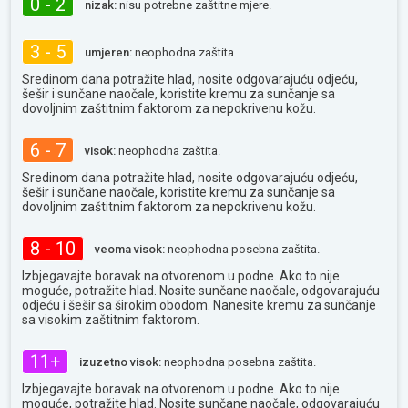
0 - 2
nizak:
nisu potrebne zaštitne mjere.
3 - 5
umjeren:
neophodna zaštita.
Sredinom dana potražite hlad, nosite odgovarajuću odjeću,
šešir i sunčane naočale, koristite kremu za sunčanje sa
dovoljnim zaštitnim faktorom za nepokrivenu kožu.
6 - 7
visok:
neophodna zaštita.
Sredinom dana potražite hlad, nosite odgovarajuću odjeću,
šešir i sunčane naočale, koristite kremu za sunčanje sa
dovoljnim zaštitnim faktorom za nepokrivenu kožu.
8 - 10
veoma visok:
neophodna posebna zaštita.
Izbjegavajte boravak na otvorenom u podne. Ako to nije
moguće, potražite hlad. Nosite sunčane naočale, odgovarajuću
odjeću i šešir sa širokim obodom. Nanesite kremu za sunčanje
sa visokim zaštitnim faktorom.
11+
izuzetno visok:
neophodna posebna zaštita.
Izbjegavajte boravak na otvorenom u podne. Ako to nije
moguće, potražite hlad. Nosite sunčane naočale, odgovarajuću