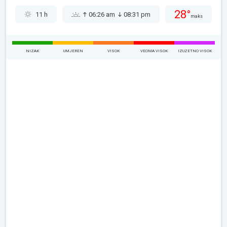
28°
11 h
06:26 am
08:31 pm
maks
NIZAK
UMJEREN
VISOK
VEOMA VISOK
IZUZETNO VISOK