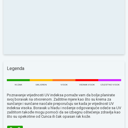
Legenda
NIZAK
UMJEREN
VISOK
VEOMA VISOK
IZUZETNO VISOK
Poznavanje vrijednosti UV indeksa pomaže vam da bolje planirate
svoj boravak na otvorenom. Zaštitne mjere kao što su krema za
sunčanje i sunčane naočale preporučuju se kada je vrijednost UV
indeksa visoka. Boravak u hladu i nošenje odgovarajuće odeće sa UV
zaštitom takođe mogu pomoći da se izbegnu oštećenja zdravlja kao
što su opekotine od Сunca ili čak opasan rak kože.