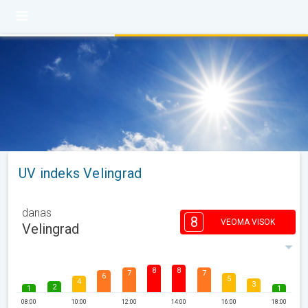
UV indeks Velingrad
danas
8
VEOMA VISOK
Velingrad
8
8
7
7
6
5
4
3
2
1
1
08:00
10:00
12:00
14:00
16:00
18:00