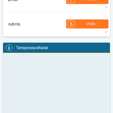
08:00
10:00
12:00
14:00
16:00
18:00
29°
8 h
06:14
20:21
maks
7
7
7
6
5
4
3
2
2
1
1
6
subota
VISOK
08:00
10:00
12:00
14:00
16:00
18:00
29°
14 h
06:15
20:19
maks
6
6
6
5
5
4
4
3
2
2
1
TemperaturaRadar
08:00
10:00
12:00
14:00
16:00
18:00
29°
14 h
06:16
20:18
maks