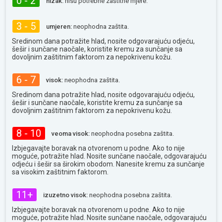
0 - 2
nizak:
nisu potrebne zaštitne mjere.
3 - 5
umjeren:
neophodna zaštita.
Sredinom dana potražite hlad, nosite odgovarajuću odjeću,
šešir i sunčane naočale, koristite kremu za sunčanje sa
dovoljnim zaštitnim faktorom za nepokrivenu kožu.
6 - 7
visok:
neophodna zaštita.
Sredinom dana potražite hlad, nosite odgovarajuću odjeću,
šešir i sunčane naočale, koristite kremu za sunčanje sa
dovoljnim zaštitnim faktorom za nepokrivenu kožu.
8 - 10
veoma visok:
neophodna posebna zaštita.
Izbjegavajte boravak na otvorenom u podne. Ako to nije
moguće, potražite hlad. Nosite sunčane naočale, odgovarajuću
odjeću i šešir sa širokim obodom. Nanesite kremu za sunčanje
sa visokim zaštitnim faktorom.
11+
izuzetno visok:
neophodna posebna zaštita.
Izbjegavajte boravak na otvorenom u podne. Ako to nije
moguće, potražite hlad. Nosite sunčane naočale, odgovarajuću