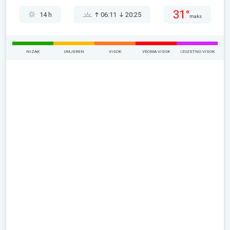
31°
14 h
06:11
20:25
maks
NIZAK
UMJEREN
VISOK
VEOMA VISOK
IZUZETNO VISOK