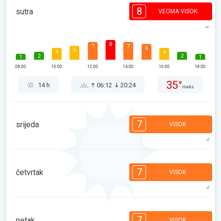
8
sutra
VEOMA VISOK
8
7
7
6
5
4
4
2
2
1
1
08:00
10:00
12:00
14:00
16:00
18:00
35°
14 h
06:12
20:24
maks
7
srijeda
VISOK
7
7
7
6
5
4
3
2
2
1
1
7
četvrtak
VISOK
08:00
10:00
12:00
14:00
16:00
18:00
34°
14 h
06:13
20:22
maks
7
6
4
4
2
2
1
1
1
7
petak
VISOK