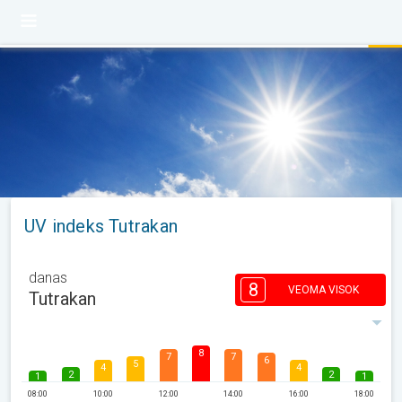
UV indeks Tutrakan
danas
8
VEOMA VISOK
Tutrakan
8
7
7
6
5
4
4
2
2
1
1
08:00
10:00
12:00
14:00
16:00
18:00