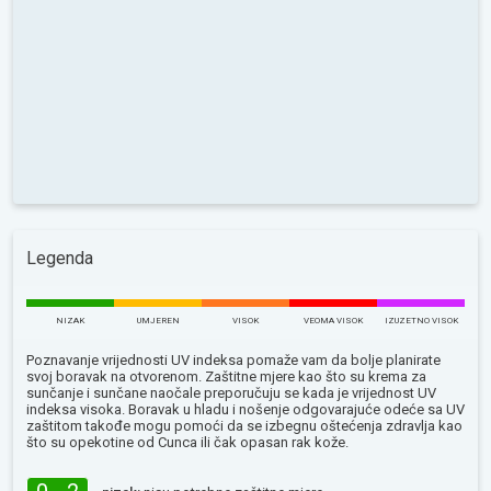
Legenda
NIZAK
UMJEREN
VISOK
VEOMA VISOK
IZUZETNO VISOK
Poznavanje vrijednosti UV indeksa pomaže vam da bolje planirate
svoj boravak na otvorenom. Zaštitne mjere kao što su krema za
sunčanje i sunčane naočale preporučuju se kada je vrijednost UV
indeksa visoka. Boravak u hladu i nošenje odgovarajuće odeće sa UV
zaštitom takođe mogu pomoći da se izbegnu oštećenja zdravlja kao
što su opekotine od Сunca ili čak opasan rak kože.