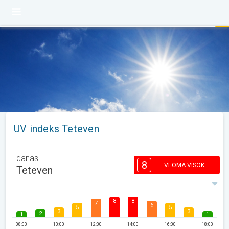
UV indeks Teteven
danas
8
VEOMA VISOK
Teteven
8
8
7
6
5
5
3
3
2
1
1
08:00
10:00
12:00
14:00
16:00
18:00