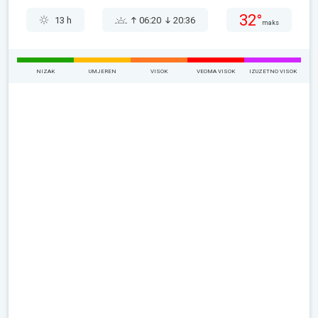
32°
13 h
06:20
20:36
maks
NIZAK
UMJEREN
VISOK
VEOMA VISOK
IZUZETNO VISOK