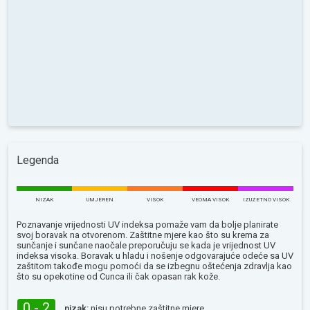
Legenda
NIZAK
UMJEREN
VISOK
VEOMA VISOK
IZUZETNO VISOK
Poznavanje vrijednosti UV indeksa pomaže vam da bolje planirate
svoj boravak na otvorenom. Zaštitne mjere kao što su krema za
sunčanje i sunčane naočale preporučuju se kada je vrijednost UV
indeksa visoka. Boravak u hladu i nošenje odgovarajuće odeće sa UV
zaštitom takođe mogu pomoći da se izbegnu oštećenja zdravlja kao
što su opekotine od Сunca ili čak opasan rak kože.
0 - 2
nizak:
nisu potrebne zaštitne mjere.