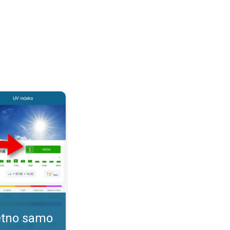
. Kako pratiti UV indeks?. . .
tetno samo