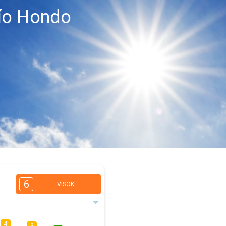
ío Hondo
6
VISOK
4