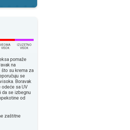
VEOMA
IZUZETNO
VISOK
VISOK
ndeksa pomaže
ravak na
o što su krema za
eporučuju se
 visoka. Boravak
će odeće sa UV
 da se izbegnu
 opekotine od
e zaštitne