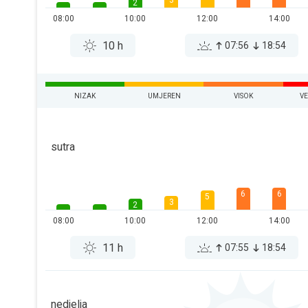
3
2
08:00
10:00
12:00
14:00
10 h
07:56
18:54
NIZAK
UMJEREN
VISOK
V
sutra
6
6
5
3
2
08:00
10:00
12:00
14:00
11 h
07:55
18:54
nedjelja