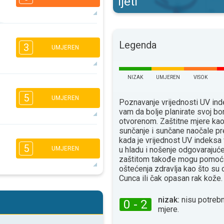
ljeti
5
3
1
Legenda
3
UMJEREN
16:00
18:00
16°
maks
NIZAK
UMJEREN
VISOK
1
16:00
18:00
5
UMJEREN
Poznavanje vrijednosti UV i
vam da bolje planirate svoj bo
15°
maks
otvorenom. Zaštitne mjere ka
sunčanje i sunčane naočale pr
3
2
kada je vrijednost UV indeksa
1
5
u hladu i nošenje odgovaraju
UMJEREN
16:00
18:00
zaštitom takođe mogu pomoći
14°
oštećenja zdravlja kao što su
maks
Сunca ili čak opasan rak kože.
4
2
1
nizak:
nisu potrebn
16:00
18:00
0 - 2
mjere.
16°
maks