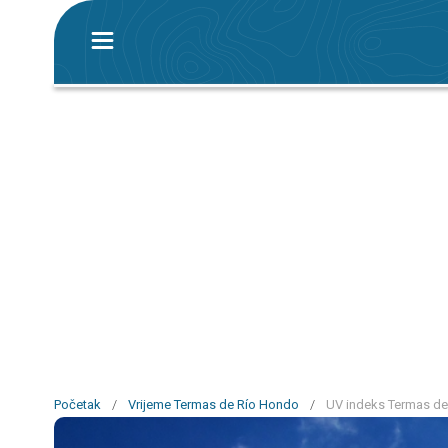
Početak
/
Vrijeme Termas de Río Hondo
/
UV indeks Termas d