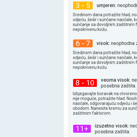
3 - 5
umjeren:
neophodna
Sredinom dana potražite hlad, no
odjeću, šešir i sunčane naočale, k
sunčanje sa dovoljnim zaštitnim
nepokrivenu kožu.
6 - 7
visok:
neophodna z
Sredinom dana potražite hlad, no
odjeću, šešir i sunčane naočale, k
sunčanje sa dovoljnim zaštitnim
nepokrivenu kožu.
veoma visok:
ne
8 - 10
posebna zaštita.
Izbjegavajte boravak na otvoren
nije moguće, potražite hlad. Nosi
naočale, odgovarajuću odjeću i še
obodom. Nanesite kremu za sunč
zaštitnim faktorom.
izuzetno visok:
neo
11+
posebna zaštita.