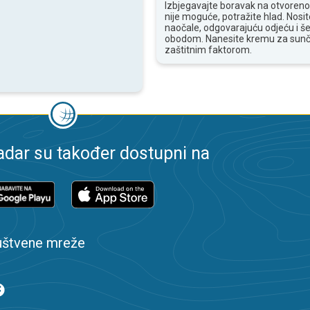
Izbjegavajte boravak na otvoren
nije moguće, potražite hlad. Nosi
naočale, odgovarajuću odjeću i še
obodom. Nanesite kremu za sunč
zaštitnim faktorom.
dar su također dostupni na
uštvene mreže