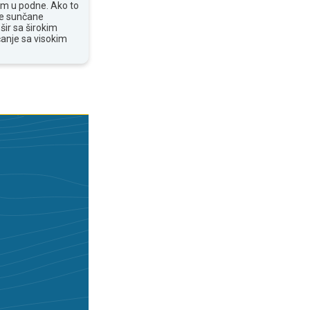
om u podne. Ako to
te sunčane
šir sa širokim
anje sa visokim