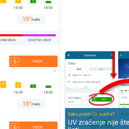
3
1
16:00
18:00
19°
maks
EOMA VISOK
IZUZETNO VISOK
UV zračenje nije štetno samo ljeti
6
VISOK
4
3
1
16:00
18:00
18°
maks
Kako pratiti UV indeks?
UV zračenje nije š
6
VISOK