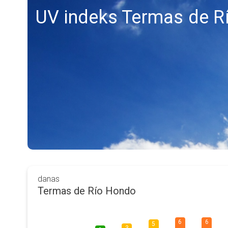
UV indeks Termas de R
danas
Termas de Río Hondo
6
6
5