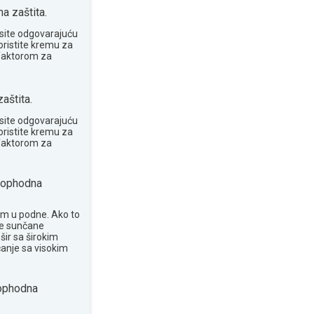
 zaštita.
site odgovarajuću
oristite kremu za
 faktorom za
aštita.
site odgovarajuću
oristite kremu za
 faktorom za
ophodna
om u podne. Ako to
te sunčane
šir sa širokim
anje sa visokim
phodna