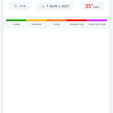
35°
11 h
06:09
20:27
maks
NIZAK
UMJEREN
VISOK
VEOMA VISOK
IZUZETNO VISOK