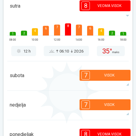
8
sutra
VEOMA VISOK
8
7
7
6
6
4
4
2
2
1
1
08:00
10:00
12:00
14:00
16:00
18:00
35°
12 h
06:10
20:26
maks
7
subota
VISOK
7
6
6
5
5
4
4
2
2
1
1
7
nedjelja
VISOK
08:00
10:00
12:00
14:00
16:00
18:00
34°
11 h
06:12
20:24
maks
7
7
7
6
5
4
4
2
2
1
1
8
ponedjeljak
VEOMA VISOK