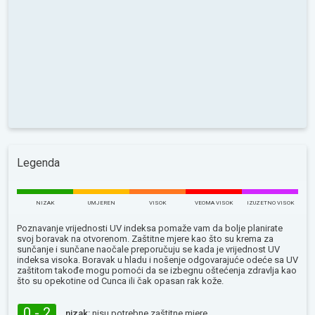
Legenda
NIZAK
UMJEREN
VISOK
VEOMA VISOK
IZUZETNO VISOK
Poznavanje vrijednosti UV indeksa pomaže vam da bolje planirate
svoj boravak na otvorenom. Zaštitne mjere kao što su krema za
sunčanje i sunčane naočale preporučuju se kada je vrijednost UV
indeksa visoka. Boravak u hladu i nošenje odgovarajuće odeće sa UV
zaštitom takođe mogu pomoći da se izbegnu oštećenja zdravlja kao
što su opekotine od Сunca ili čak opasan rak kože.
0 - 2
nizak:
nisu potrebne zaštitne mjere.