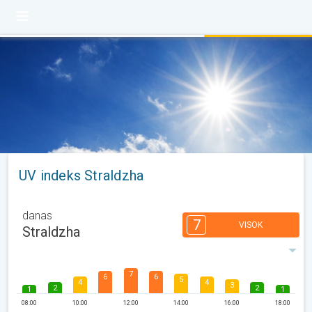
UV indeks Straldzha
danas
7
VISOK
Straldzha
7
6
6
5
4
4
3
2
2
1
1
08:00
10:00
12:00
14:00
16:00
18:00